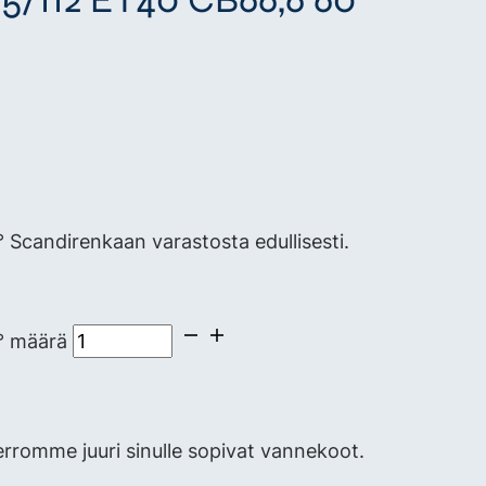
candirenkaan varastosta edullisesti.
° määrä
erromme juuri sinulle sopivat vannekoot.