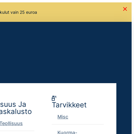
skulut vain 25 euroa
isuus Ja
Tarvikkeet
askalusto
Misc
Teollisuus
Kuorma-