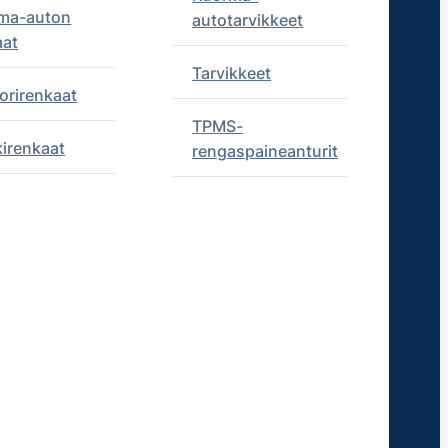
ma-auton
autotarvikkeet
aat
Tarvikkeet
orirenkaat
TPMS-
kirenkaat
rengaspaineanturit