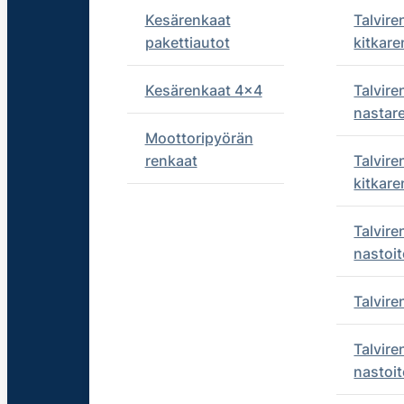
Kesärenkaat
Talvire
pakettiautot
kitkare
Kesärenkaat 4x4
Talvire
nastar
Moottoripyörän
renkaat
Talvire
kitkare
Talvire
nastoit
Talvir
Talvire
nastoit