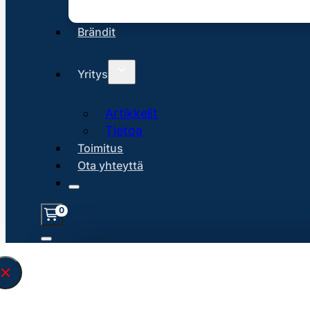
Brändit
Yritys
Artikkelit
Tietoa
Toimitus
Ota yhteyttä
0
Löysin
45128
hakuasi vastaavaa tu
\" found.<\/span><br>Make sure you hav
search query correctly.<br>Currently yo