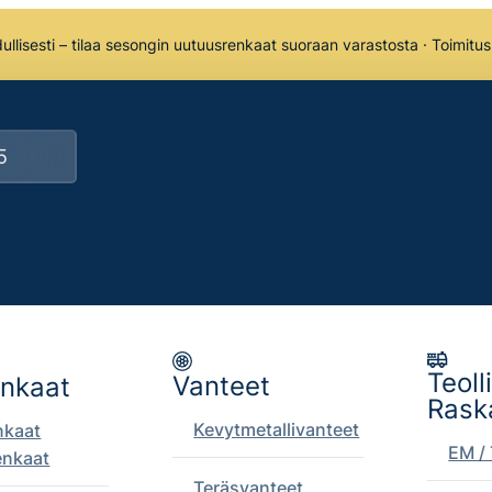
llisesti – tilaa sesongin uutuusrenkaat suoraan varastosta · Toimitu
Teoll
Vanteet
enkaat
Rask
Kevytmetallivanteet
nkaat
EM / 
enkaat
Teräsvanteet