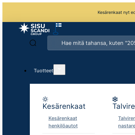
Kesärenkaat nyt edu
Tuotteet
Kesärenkaat
Talvir
Kesärenkaat
Talvire
henkilöautot
nastar