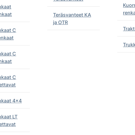
Kuor
nkaat
renk
nkaat
Teräsvanteet KA
ja OTR
Trakt
nkaat C
enkaat
Truk
nkaat C
nkaat
nkaat C
ettavat
enkaat 4x4
nkaat LT
ettavat