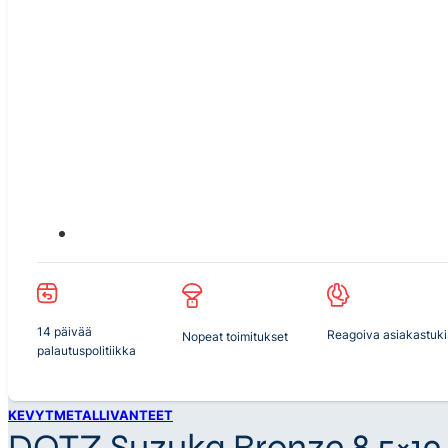
14 päivää
Reagoiva asiakastuki
Nopeat toimitukset
palautuspolitiikka
KEVYTMETALLIVANTEET
DOTZ Suzuka Bronze 8,5×19 