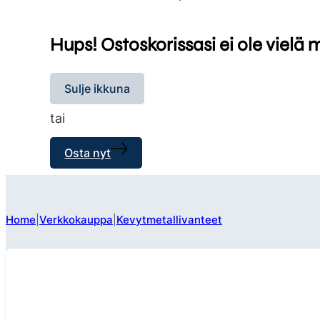
Hups! Ostoskorissasi ei ole vielä 
Sulje ikkuna
tai
Osta nyt
Home
Verkkokauppa
Kevytmetallivanteet