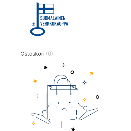
title or content.","post_type":
["product"],"ajax_loader_animation":"ripp
tmlmvi","meta_query":
[{"key":"_stock","value":"4","compare":">
data-original-query-vars="[]" data-page
pages="4513" data-start="1" data-end="
Ostoskori
(0)