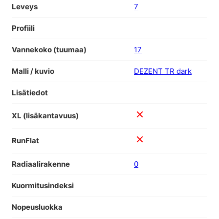
Leveys
7
Profiili
Vannekoko (tuumaa)
17
Malli / kuvio
DEZENT TR dark
Lisätiedot
XL (lisäkantavuus)
RunFlat
Radiaalirakenne
0
Kuormitusindeksi
Nopeusluokka