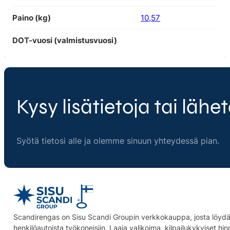
Paino (kg)
10,57
DOT-vuosi (valmistusvuosi)
Kysy lisätietoja tai lähet
Syötä tietosi alle ja olemme sinuun yhteydessä pian.
Scandirengas on Sisu Scandi Groupin verkkokauppa, josta löydät
henkilöautoista työkoneisiin. Laaja valikoima, kilpailukykyiset hi