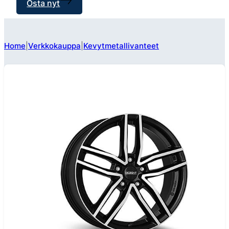
Osta nyt
Home
Verkkokauppa
Kevytmetallivanteet