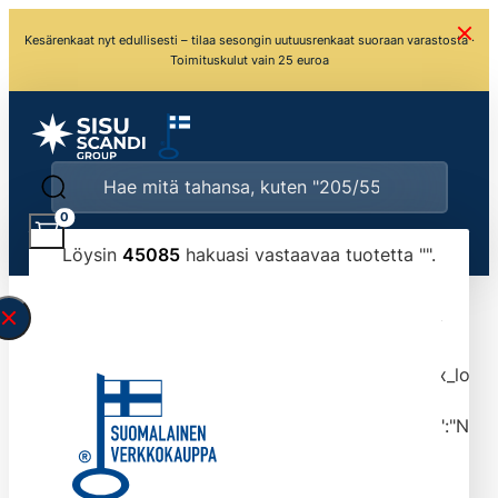
Kesärenkaat nyt edullisesti – tilaa sesongin uutuusrenkaat suoraan varastosta ·
Toimituskulut vain 25 euroa
0
Löysin
45085
hakuasi vastaavaa tuotetta "
".
\" found.<\/span><br>Make sure you have
typed the search query correctly.<br>Currently
you can search by title or content.","post_type":
["product"],"ajax_loader_animation":"ripple","ajax_load
tmlmvi","meta_query":
[{"key":"_stock","value":"4","compare":">=","type":"NUM
data-original-query-vars="[]" data-page="1"
data-max-pages="4509" data-start="1" data-