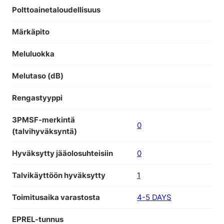
Polttoainetaloudellisuus
Märkäpito
Meluluokka
Melutaso (dB)
Rengastyyppi
3PMSF-merkintä
0
(talvihyväksyntä)
Hyväksytty jääolosuhteisiin
0
Talvikäyttöön hyväksytty
1
Toimitusaika varastosta
4-5 DAYS
EPREL-tunnus