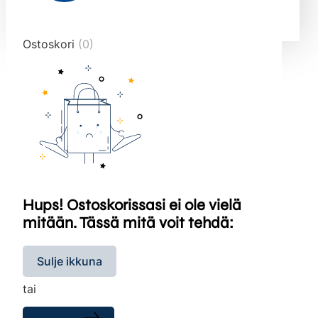
end="10">
Ostoskori
(0)
Hups! Ostoskorissasi ei ole vielä
mitään. Tässä mitä voit tehdä:
Sulje ikkuna
tai