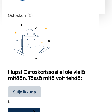
end="10">
Ostoskori
(0)
Hups! Ostoskorissasi ei ole vielä
mitään. Tässä mitä voit tehdä:
Sulje ikkuna
tai