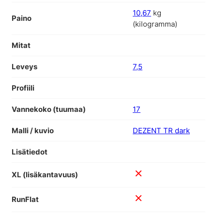
10,67
kg
Paino
(kilogramma)
Mitat
Leveys
7,5
Profiili
Vannekoko (tuumaa)
17
Malli / kuvio
DEZENT TR dark
Lisätiedot
XL (lisäkantavuus)
RunFlat