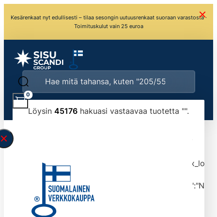
Kesärenkaat nyt edullisesti – tilaa sesongin uutuusrenkaat suoraan varastosta ·
Toimituskulut vain 25 euroa
0
Löysin
45176
hakuasi vastaavaa tuotetta "
".
\" found.<\/span><br>Make sure you have
typed the search query correctly.<br>Currently
you can search by title or content.","post_type":
["product"],"ajax_loader_animation":"ripple","ajax_load
tmlmvi","meta_query":
[{"key":"_stock","value":"4","compare":">=","type":"NUM
data-original-query-vars="[]" data-page="1"
data-max-pages="4518" data-start="1" data-