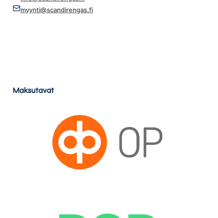
myynti@scandirengas.fi
Maksutavat