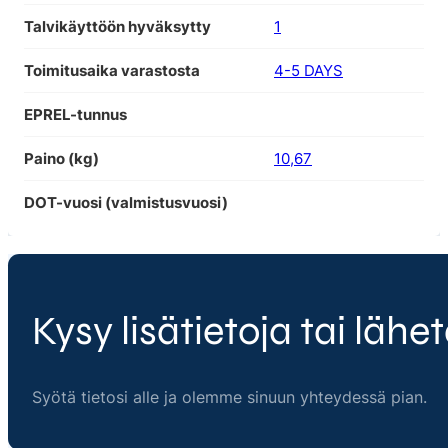
Talvikäyttöön hyväksytty
1
Toimitusaika varastosta
4-5 DAYS
EPREL-tunnus
Paino (kg)
10,67
DOT-vuosi (valmistusvuosi)
Kysy lisätietoja tai lähet
Syötä tietosi alle ja olemme sinuun yhteydessä pian.