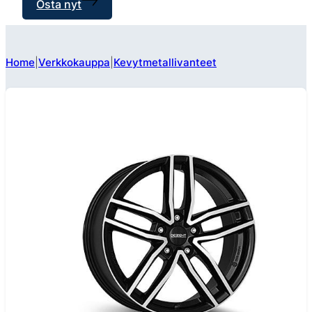
Osta nyt
Home
Verkkokauppa
Kevytmetallivanteet