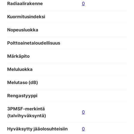
Radiaalirakenne
0
Kuormitusindeksi
Nopeusluokka
Polttoainetaloudellisuus
Märkäpito
Meluluokka
Melutaso (dB)
Rengastyyppi
3PMSF-merkintä
0
(talvihyväksyntä)
Hyväksytty jääolosuhteisiin
0