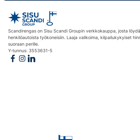
Scandirengas on Sisu Scandi Groupin verkkokauppa, josta löydät
henkilöautoista työkoneisiin. Laaja valikoima, kilpailukykyiset hi
suoraan perille.
Y-tunnus: 3553631-5
Follow us on Facebook
Follow us on Instagram
Follow us on Linkedin