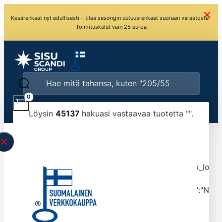
Kesärenkaat nyt edullisesti – tilaa sesongin uutuusrenkaat suoraan varastosta ·
Toimituskulut vain 25 euroa
0
Löysin
45137
hakuasi vastaavaa tuotetta "
".
\" found.<\/span><br>Make sure you have
typed the search query correctly.<br>Currently
you can search by title or content.","post_type":
["product"],"ajax_loader_animation":"ripple","ajax_load
tmlmvi","meta_query":
[{"key":"_stock","value":"4","compare":">=","type":"NUM
data-original-query-vars="[]" data-page="1"
data-max-pages="4514" data-start="1" data-