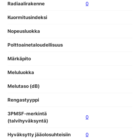
Radiaalirakenne
0
Kuormitusindeksi
Nopeusluokka
Polttoainetaloudellisuus
Märkäpito
Meluluokka
Melutaso (dB)
Rengastyyppi
3PMSF-merkintä
0
(talvihyväksyntä)
Hyväksytty jääolosuhteisiin
0