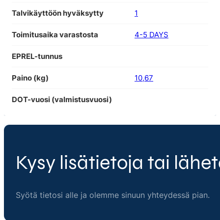
Talvikäyttöön hyväksytty
1
Toimitusaika varastosta
4-5 DAYS
EPREL-tunnus
Paino (kg)
10,67
DOT-vuosi (valmistusvuosi)
Kysy lisätietoja tai lähet
Syötä tietosi alle ja olemme sinuun yhteydessä pian.