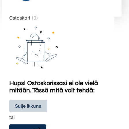
end="10">
Ostoskori
(0)
Hups! Ostoskorissasi ei ole vielä
mitään. Tässä mitä voit tehdä:
Sulje ikkuna
tai