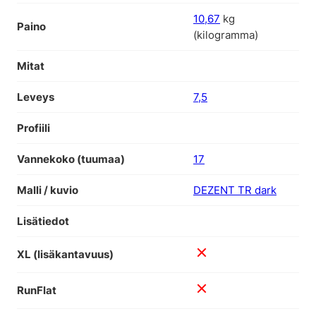
10,67
kg
Paino
(kilogramma)
Mitat
Leveys
7,5
Profiili
Vannekoko (tuumaa)
17
Malli / kuvio
DEZENT TR dark
Lisätiedot
XL (lisäkantavuus)
RunFlat