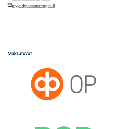
myynti@scandirengas.fi
Maksutavat