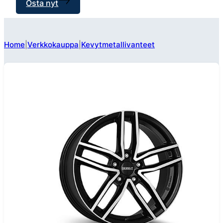
Osta nyt
Home
Verkkokauppa
Kevytmetallivanteet