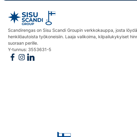
Scandirengas on Sisu Scandi Groupin verkkokauppa, josta löydät
henkilöautoista työkoneisiin. Laaja valikoima, kilpailukykyiset hi
suoraan perille.
Y-tunnus: 3553631-5
Follow us on Facebook
Follow us on Instagram
Follow us on Linkedin