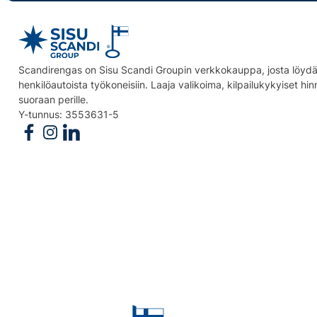
Scandirengas on Sisu Scandi Groupin verkkokauppa, josta löydät
henkilöautoista työkoneisiin. Laaja valikoima, kilpailukykyiset hi
suoraan perille.
Y-tunnus: 3553631-5
Follow us on Facebook
Follow us on Instagram
Follow us on Linkedin