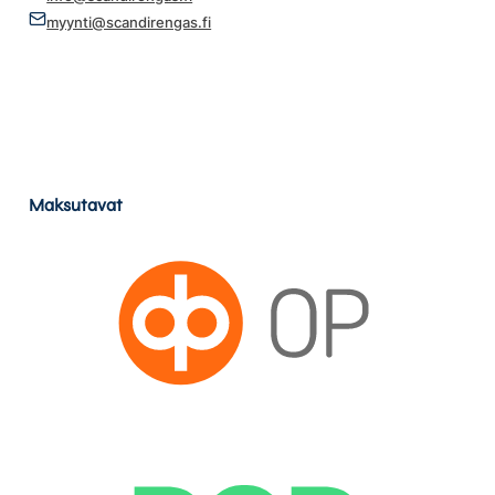
myynti@scandirengas.fi
Maksutavat