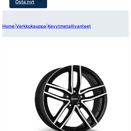
Osta nyt
Home
Verkkokauppa
Kevytmetallivanteet