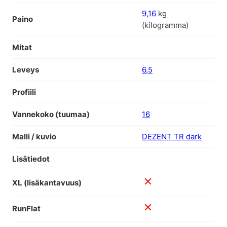
9,16
kg
Paino
(kilogramma)
Mitat
Leveys
6,5
Profiili
Vannekoko (tuumaa)
16
Malli / kuvio
DEZENT TR dark
Lisätiedot
XL (lisäkantavuus)
RunFlat