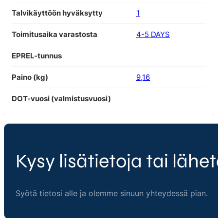
Talvikäyttöön hyväksytty
1
Toimitusaika varastosta
4-5 DAYS
EPREL-tunnus
Paino (kg)
9,16
DOT-vuosi (valmistusvuosi)
Kysy lisätietoja tai lähet
Syötä tietosi alle ja olemme sinuun yhteydessä pian.