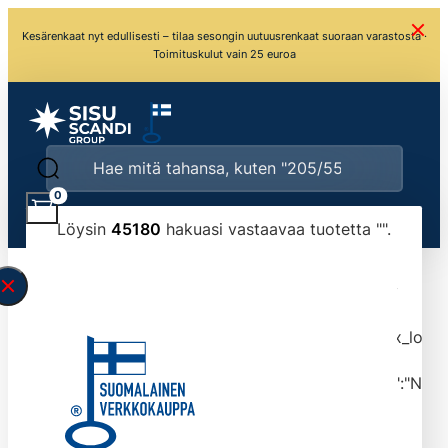
Kesärenkaat nyt edullisesti – tilaa sesongin uutuusrenkaat suoraan varastosta ·
Toimituskulut vain 25 euroa
0
Löysin
45180
hakuasi vastaavaa tuotetta "
".
\" found.<\/span><br>Make sure you have
typed the search query correctly.<br>Currently
you can search by title or content.","post_type":
["product"],"ajax_loader_animation":"ripple","ajax_load
tmlmvi","meta_query":
[{"key":"_stock","value":"4","compare":">=","type":"NUM
data-original-query-vars="[]" data-page="1"
data-max-pages="4518" data-start="1" data-