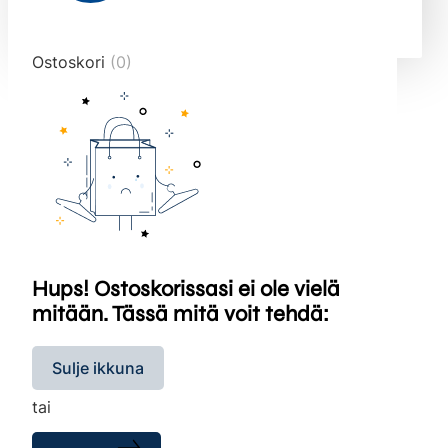
end="10">
Ostoskori
(0)
Hups! Ostoskorissasi ei ole vielä
mitään. Tässä mitä voit tehdä:
Sulje ikkuna
tai