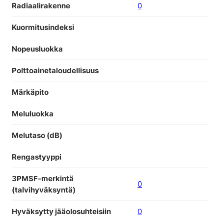
Radiaalirakenne
0
Kuormitusindeksi
Nopeusluokka
Polttoainetaloudellisuus
Märkäpito
Meluluokka
Melutaso (dB)
Rengastyyppi
3PMSF-merkintä
0
(talvihyväksyntä)
Hyväksytty jääolosuhteisiin
0