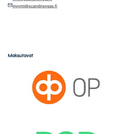
myynti@scandirengas.fi
Maksutavat