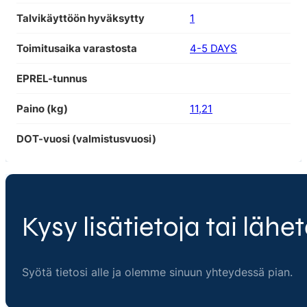
Talvikäyttöön hyväksytty
1
Toimitusaika varastosta
4-5 DAYS
EPREL-tunnus
Paino (kg)
11,21
DOT-vuosi (valmistusvuosi)
Kysy lisätietoja tai lähet
Syötä tietosi alle ja olemme sinuun yhteydessä pian.