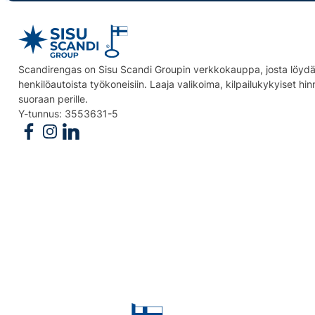
Scandirengas on Sisu Scandi Groupin verkkokauppa, josta löydät
henkilöautoista työkoneisiin. Laaja valikoima, kilpailukykyiset hi
suoraan perille.
Y-tunnus: 3553631-5
Follow us on Facebook
Follow us on Instagram
Follow us on Linkedin