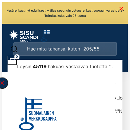
Kesärenkaat nyt edullisesti – tilaa sesongin uutuusrenkaat suoraan varastosta ·
Toimituskulut vain 25 euroa
0
Löysin
45119
hakuasi vastaavaa tuotetta "
".
\" found.<\/span><br>Make sure you have
typed the search query correctly.<br>Currently
you can search by title or content.","post_type":
["product"],"ajax_loader_animation":"ripple","ajax_load
tmlmvi","meta_query":
[{"key":"_stock","value":"4","compare":">=","type":"NUM
data-original-query-vars="[]" data-page="1"
data-max-pages="4512" data-start="1" data-