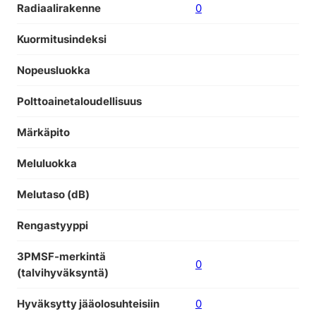
Radiaalirakenne
0
Kuormitusindeksi
Nopeusluokka
Polttoainetaloudellisuus
Märkäpito
Meluluokka
Melutaso (dB)
Rengastyyppi
3PMSF-merkintä
0
(talvihyväksyntä)
Hyväksytty jääolosuhteisiin
0