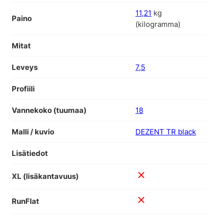
11,21
kg
Paino
(kilogramma)
Mitat
Leveys
7,5
Profiili
Vannekoko (tuumaa)
18
Malli / kuvio
DEZENT TR black
Lisätiedot
XL (lisäkantavuus)
RunFlat