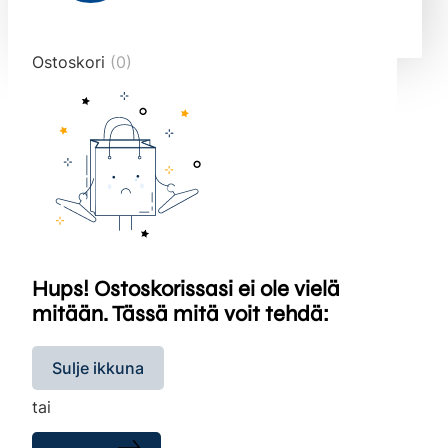
end="10">
Ostoskori
(0)
Hups! Ostoskorissasi ei ole vielä
mitään. Tässä mitä voit tehdä:
Sulje ikkuna
tai