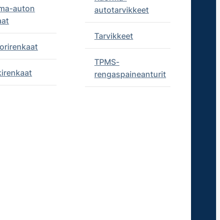
ma-auton
autotarvikkeet
aat
Tarvikkeet
orirenkaat
TPMS-
kirenkaat
rengaspaineanturit