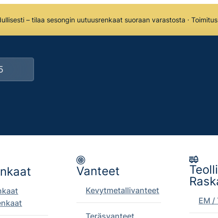
llisesti – tilaa sesongin uutuusrenkaat suoraan varastosta · Toimitu
Teoll
Vanteet
enkaat
Rask
Kevytmetallivanteet
nkaat
EM / 
enkaat
Teräsvanteet