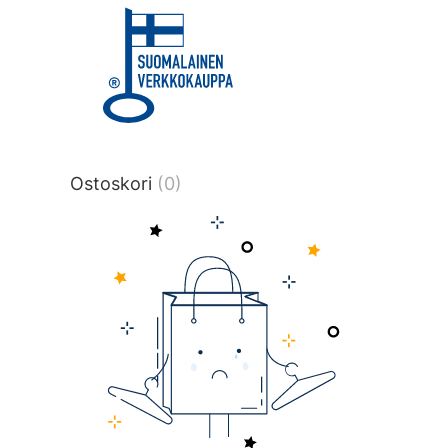
title or content.","post_type":
["product"],"ajax_loader_animation":"ripp
tmlmvi","meta_query":
[{"key":"_stock","value":"4","compare":">
data-original-query-vars="[]" data-page
pages="4517" data-start="1" data-end="
Ostoskori
(0)