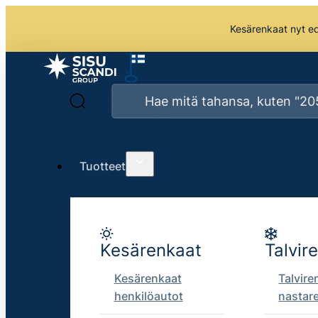
Kesärenkaat nyt edu
Tuotteet
Kesärenkaat
Talvir
Kesärenkaat
Talvire
henkilöautot
nastar