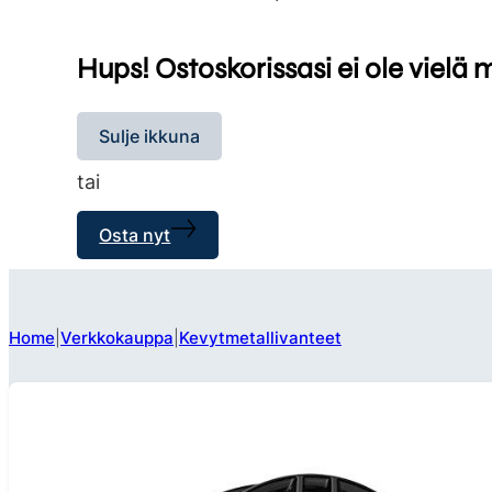
Hups! Ostoskorissasi ei ole vielä 
Sulje ikkuna
tai
Osta nyt
Home
Verkkokauppa
Kevytmetallivanteet