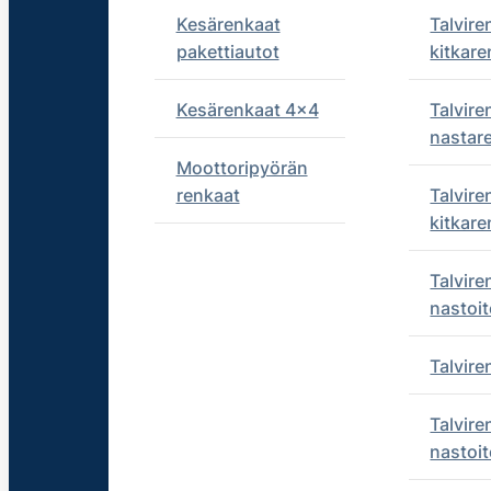
Kesärenkaat
Talvire
pakettiautot
kitkare
Kesärenkaat 4x4
Talvire
nastar
Moottoripyörän
renkaat
Talvire
kitkare
Talvire
nastoit
Talvir
Talvire
nastoit