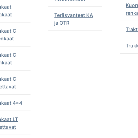
Kuor
nkaat
renk
nkaat
Teräsvanteet KA
ja OTR
Trakt
nkaat C
enkaat
Truk
nkaat C
nkaat
nkaat C
ettavat
enkaat 4x4
nkaat LT
ettavat