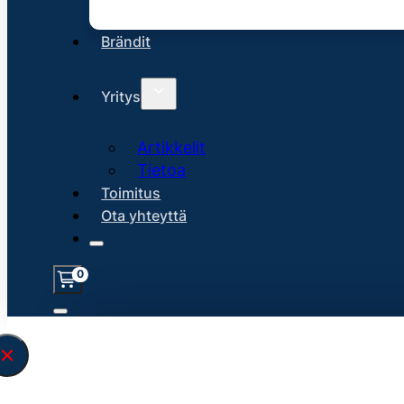
Brändit
Yritys
Artikkelit
Tietoa
Toimitus
Ota yhteyttä
0
Löysin
45165
hakuasi vastaavaa tu
\" found.<\/span><br>Make sure you hav
search query correctly.<br>Currently yo