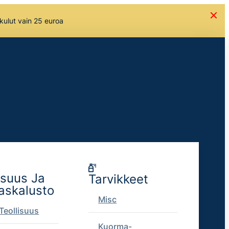
skulut vain 25 euroa
isuus Ja
Tarvikkeet
askalusto
Misc
Teollisuus
Kuorma-