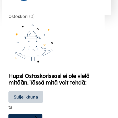
end="10">
Ostoskori
(0)
Hups! Ostoskorissasi ei ole vielä
mitään. Tässä mitä voit tehdä:
Sulje ikkuna
tai