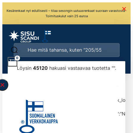
Kesärenkaat nyt edullisesti – tilaa sesongin uutuusrenkaat suoraan varastosta ·
Toimituskulut vain 25 euroa
0
Löysin
45120
hakuasi vastaavaa tuotetta "
".
\" found.<\/span><br>Make sure you have
typed the search query correctly.<br>Currently
you can search by title or content.","post_type":
["product"],"ajax_loader_animation":"ripple","ajax_load
tmlmvi","meta_query":
[{"key":"_stock","value":"4","compare":">=","type":"NUM
data-original-query-vars="[]" data-page="1"
data-max-pages="4512" data-start="1" data-