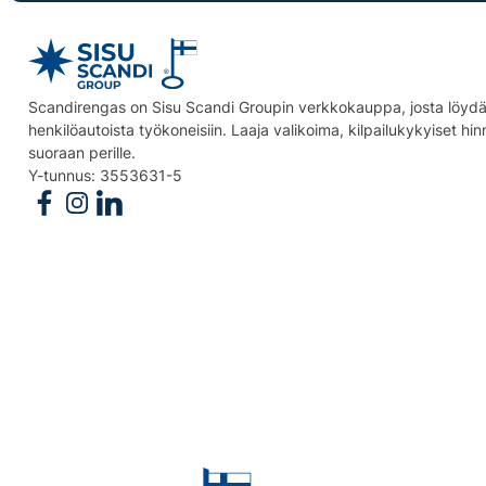
Scandirengas on Sisu Scandi Groupin verkkokauppa, josta löydät
henkilöautoista työkoneisiin. Laaja valikoima, kilpailukykyiset hi
suoraan perille.
Y-tunnus: 3553631-5
Follow us on Facebook
Follow us on Instagram
Follow us on Linkedin