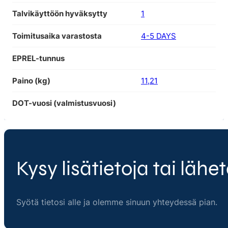
Talvikäyttöön hyväksytty
1
Toimitusaika varastosta
4-5 DAYS
EPREL-tunnus
Paino (kg)
11,21
DOT-vuosi (valmistusvuosi)
Kysy lisätietoja tai lähet
Syötä tietosi alle ja olemme sinuun yhteydessä pian.