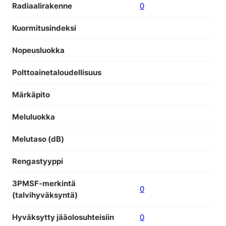
Radiaalirakenne
0
Kuormitusindeksi
Nopeusluokka
Polttoainetaloudellisuus
Märkäpito
Meluluokka
Melutaso (dB)
Rengastyyppi
3PMSF-merkintä
0
(talvihyväksyntä)
Hyväksytty jääolosuhteisiin
0