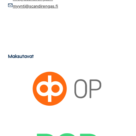
myynti@scandirengas.fi
Maksutavat