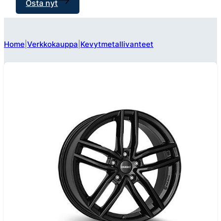
Osta nyt
Home
Verkkokauppa
Kevytmetallivanteet