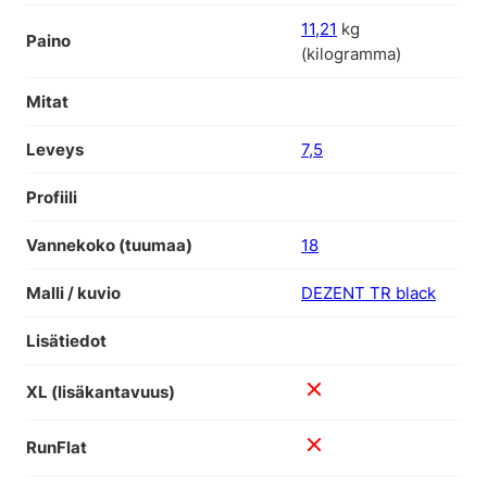
11,21
kg
Paino
(kilogramma)
Mitat
Leveys
7,5
Profiili
Vannekoko (tuumaa)
18
Malli / kuvio
DEZENT TR black
Lisätiedot
XL (lisäkantavuus)
RunFlat