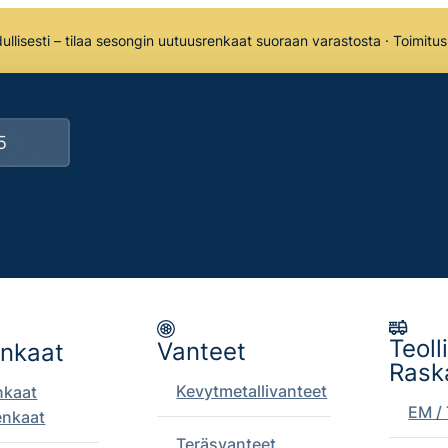
llisesti – tilaa sesongin uutuusrenkaat suoraan varastosta · Toimitu
Teoll
Vanteet
enkaat
Rask
Kevytmetallivanteet
nkaat
EM / 
enkaat
Teräsvanteet