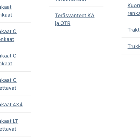
Kuor
nkaat
renk
nkaat
Teräsvanteet KA
ja OTR
Trakt
nkaat C
enkaat
Truk
nkaat C
nkaat
nkaat C
ettavat
enkaat 4x4
nkaat LT
ettavat