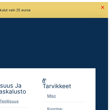
skulut vain 25 euroa
isuus Ja
Tarvikkeet
askalusto
Misc
Teollisuus
Kuorma-