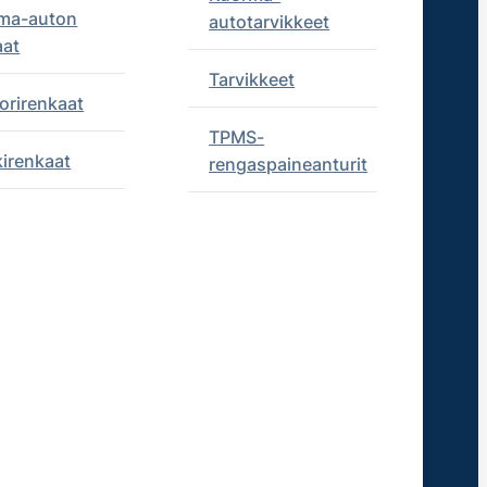
ma-auton
autotarvikkeet
aat
Tarvikkeet
orirenkaat
TPMS-
kirenkaat
rengaspaineanturit