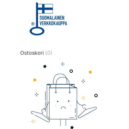
title or content.","post_type":
["product"],"ajax_loader_animation":"ripp
tmlmvi","meta_query":
[{"key":"_stock","value":"4","compare":">
data-original-query-vars="[]" data-page
pages="4516" data-start="1" data-end="
Ostoskori
(0)