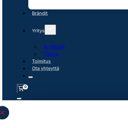
Brändit
Yritys
Artikkelit
Tietoa
Toimitus
Ota yhteyttä
0
Löysin
45153
hakuasi vastaavaa tu
\" found.<\/span><br>Make sure you hav
search query correctly.<br>Currently yo