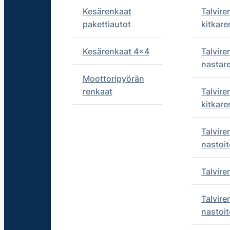
Kesärenkaat
Talvire
pakettiautot
kitkare
Kesärenkaat 4x4
Talvire
nastar
Moottoripyörän
renkaat
Talvire
kitkare
Talvire
nastoit
Talvir
Talvire
nastoit