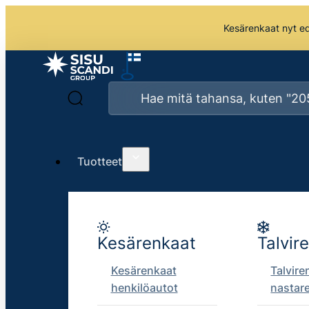
Kesärenkaat nyt edu
Tuotteet
Kesärenkaat
Talvir
Kesärenkaat
Talvire
henkilöautot
nastar