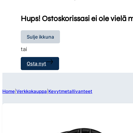
Hups! Ostoskorissasi ei ole vielä 
Sulje ikkuna
tai
Osta nyt
Home
Verkkokauppa
Kevytmetallivanteet