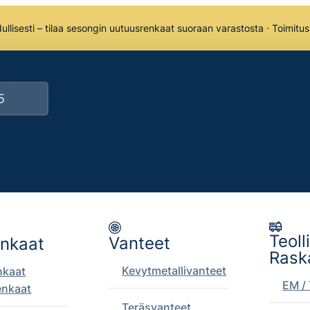
llisesti – tilaa sesongin uutuusrenkaat suoraan varastosta · Toimitu
Teoll
Vanteet
enkaat
Rask
Kevytmetallivanteet
nkaat
EM / 
enkaat
Teräsvanteet