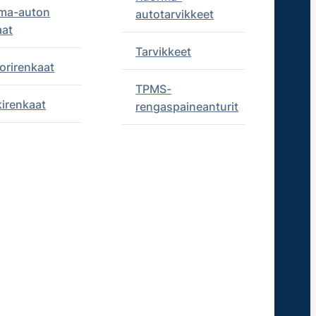
ma-auton
autotarvikkeet
aat
Tarvikkeet
orirenkaat
TPMS-
kirenkaat
rengaspaineanturit