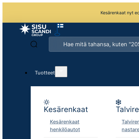
Kesärenkaat nyt edu
Tuotteet
Kesärenkaat
Talvir
Kesärenkaat
Talvire
henkilöautot
nastar