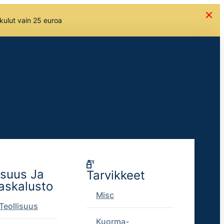
skulut vain 25 euroa
isuus Ja
Tarvikkeet
askalusto
Misc
Teollisuus
Kuorma-