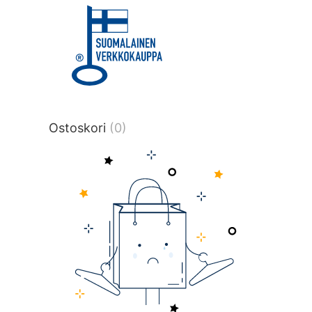
title or content.","post_type":
["product"],"ajax_loader_animation":"ripp
tmlmvi","meta_query":
[{"key":"_stock","value":"4","compare":">
data-original-query-vars="[]" data-page
pages="4523" data-start="1" data-end=
Ostoskori
(0)