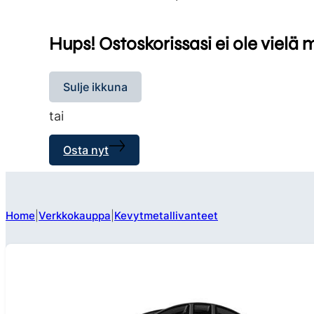
Hups! Ostoskorissasi ei ole vielä 
Sulje ikkuna
tai
Osta nyt
Home
Verkkokauppa
Kevytmetallivanteet