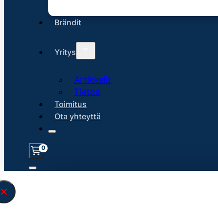
Brändit
Yritys
Artikkelit
Tietoa
Toimitus
Ota yhteyttä
0
Löysin
45226
hakuasi vastaavaa tu
\" found.<\/span><br>Make sure you hav
search query correctly.<br>Currently yo