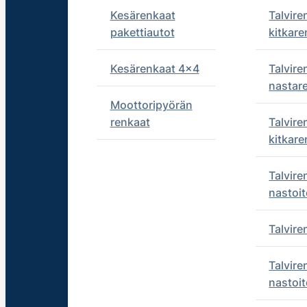
Kesärenkaat
Talvire
pakettiautot
kitkare
Kesärenkaat 4x4
Talvire
nastar
Moottoripyörän
renkaat
Talvire
kitkare
Talvire
nastoit
Talvir
Talvire
nastoit