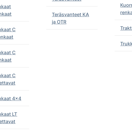
Kuor
nkaat
renk
nkaat
Teräsvanteet KA
ja OTR
Trakt
nkaat C
enkaat
Truk
nkaat C
nkaat
nkaat C
ettavat
enkaat 4x4
nkaat LT
ettavat