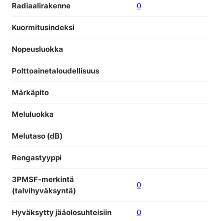
Radiaalirakenne
0
Kuormitusindeksi
Nopeusluokka
Polttoainetaloudellisuus
Märkäpito
Meluluokka
Melutaso (dB)
Rengastyyppi
3PMSF-merkintä
0
(talvihyväksyntä)
Hyväksytty jääolosuhteisiin
0