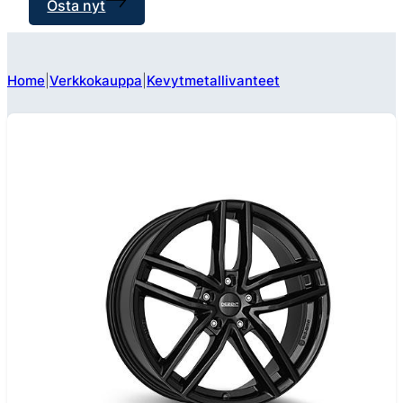
Osta nyt
Home
Verkkokauppa
Kevytmetallivanteet