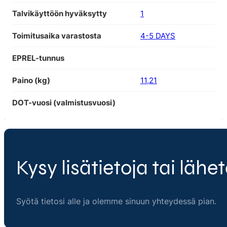
Talvikäyttöön hyväksytty
1
Toimitusaika varastosta
4-5 DAYS
EPREL-tunnus
Paino (kg)
11,21
DOT-vuosi (valmistusvuosi)
Kysy lisätietoja tai lähet
Syötä tietosi alle ja olemme sinuun yhteydessä pian.