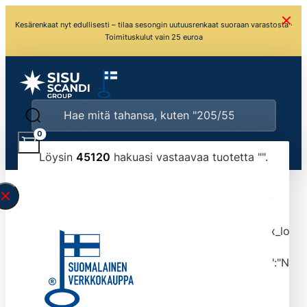
Kesärenkaat nyt edullisesti – tilaa sesongin uutuusrenkaat suoraan varastosta ·
Toimituskulut vain 25 euroa
0
Löysin
45120
hakuasi vastaavaa tuotetta "
".
\" found.<\/span><br>Make sure you have
typed the search query correctly.<br>Currently
you can search by title or content.","post_type":
["product"],"ajax_loader_animation":"ripple","ajax_load
tmlmvi","meta_query":
[{"key":"_stock","value":"4","compare":">=","type":"NUM
data-original-query-vars="[]" data-page="1"
data-max-pages="4512" data-start="1" data-