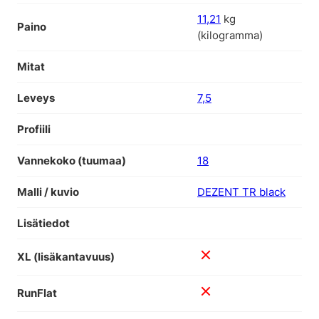
11,21
kg
Paino
(kilogramma)
Mitat
Leveys
7,5
Profiili
Vannekoko (tuumaa)
18
Malli / kuvio
DEZENT TR black
Lisätiedot
XL (lisäkantavuus)
RunFlat