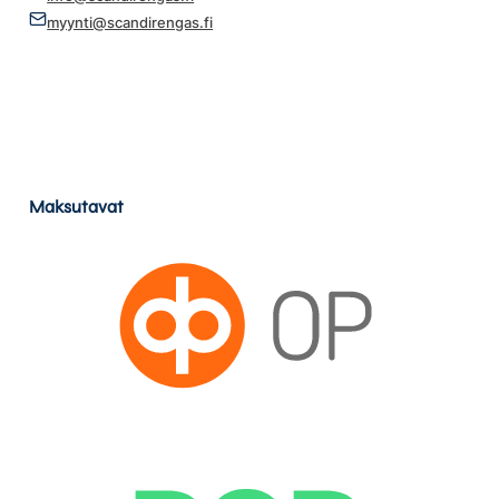
myynti@scandirengas.fi
Maksutavat