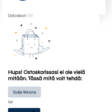
end="10">
Ostoskori
(0)
Hups! Ostoskorissasi ei ole vielä
mitään. Tässä mitä voit tehdä:
Sulje ikkuna
tai