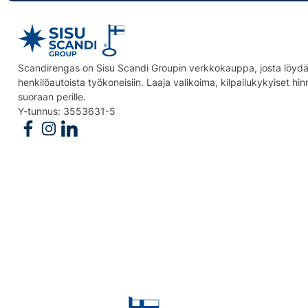
Scandirengas on Sisu Scandi Groupin verkkokauppa, josta löydät
henkilöautoista työkoneisiin. Laaja valikoima, kilpailukykyiset hi
suoraan perille.
Y-tunnus: 3553631-5
Follow us on Facebook
Follow us on Instagram
Follow us on Linkedin