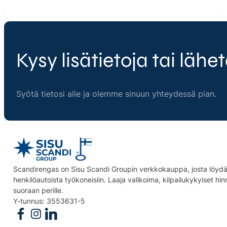
Kysy lisätietoja tai lähet
Syötä tietosi alle ja olemme sinuun yhteydessä pian.
Scandirengas on Sisu Scandi Groupin verkkokauppa, josta löydät
henkilöautoista työkoneisiin. Laaja valikoima, kilpailukykyiset hi
suoraan perille.
Y-tunnus: 3553631-5
Follow us on Facebook
Follow us on Instagram
Follow us on Linkedin