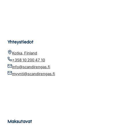
Yhteystiedot
Kotka, Finland
+358 10 200 47 10
info@scandirengas.fi
myynti@scandirengas.fi
Maksutavat