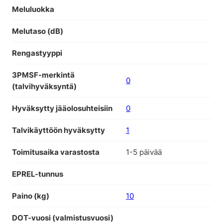
Meluluokka
Melutaso (dB)
Rengastyyppi
3PMSF-merkintä
0
(talvihyväksyntä)
Hyväksytty jääolosuhteisiin
0
Talvikäyttöön hyväksytty
1
Toimitusaika varastosta
1-5 päivää
EPREL-tunnus
Paino (kg)
10
DOT-vuosi (valmistusvuosi)