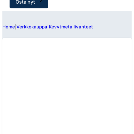
Osta nyt
Home
Verkkokauppa
Kevytmetallivanteet