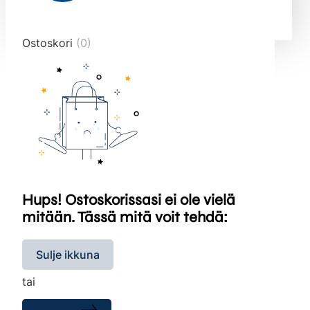
end="10">
Ostoskori
(0)
Hups! Ostoskorissasi ei ole vielä
mitään. Tässä mitä voit tehdä:
Sulje ikkuna
tai