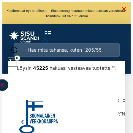
Kesärenkaat nyt edullisesti – tilaa sesongin uutuusrenkaat suoraan varastosta ·
Toimituskulut vain 25 euroa
0
Löysin
45225
hakuasi vastaavaa tuotetta "
".
\" found.<\/span><br>Make sure you have
typed the search query correctly.<br>Currently
you can search by title or content.","post_type":
["product"],"ajax_loader_animation":"ripple","ajax_load
tmlmvi","meta_query":
[{"key":"_stock","value":"4","compare":">=","type":"NUM
data-original-query-vars="[]" data-page="1"
data-max-pages="4523" data-start="1" data-