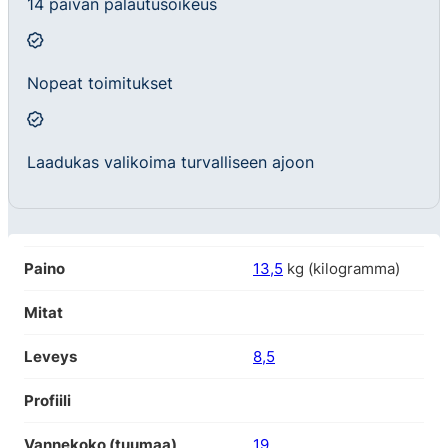
14 päivän palautusoikeus
Nopeat toimitukset
Laadukas valikoima turvalliseen ajoon
Paino
13,5
kg (kilogramma)
Mitat
Leveys
8,5
Profiili
Vannekoko (tuumaa)
19