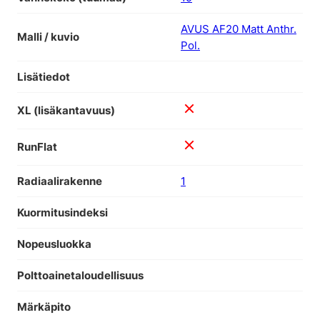
AVUS AF20 Matt Anthr.
Malli / kuvio
Pol.
Lisätiedot
XL (lisäkantavuus)
RunFlat
Radiaalirakenne
1
Kuormitusindeksi
Nopeusluokka
Polttoainetaloudellisuus
Märkäpito