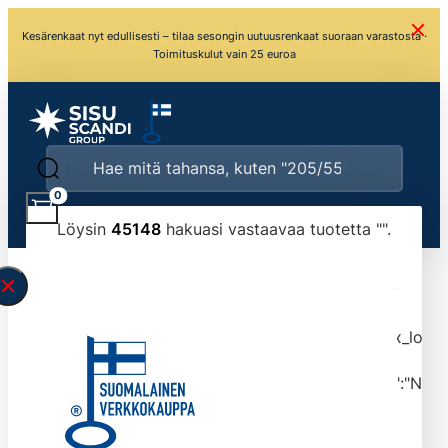
Kesärenkaat nyt edullisesti – tilaa sesongin uutuusrenkaat suoraan varastosta ·
Toimituskulut vain 25 euroa
0
Löysin
45148
hakuasi vastaavaa tuotetta "
".
\" found.<\/span><br>Make sure you have
typed the search query correctly.<br>Currently
you can search by title or content.","post_type":
["product"],"ajax_loader_animation":"ripple","ajax_load
tmlmvi","meta_query":
[{"key":"_stock","value":"4","compare":">=","type":"NUM
data-original-query-vars="[]" data-page="1"
data-max-pages="4515" data-start="1" data-