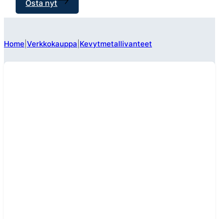
Osta nyt
Home
Verkkokauppa
Kevytmetallivanteet