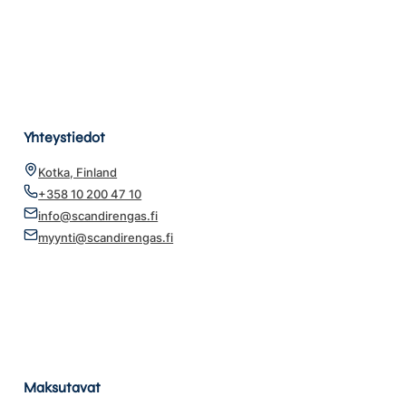
Yhteystiedot
Kotka, Finland
+358 10 200 47 10
info@scandirengas.fi
myynti@scandirengas.fi
Maksutavat