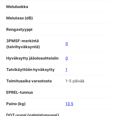
Meluluokka
Melutaso (dB)
Rengastyyppi
3PMSF-merkintä
0
(talvihyväksyntä)
Hyväksytty jääolosuhteisiin
0
Talvikäyttöön hyväksytty
1
Toimitusaika varastosta
1-5 päivää
EPREL-tunnus
Paino (kg)
13,5
DOT-vuosi (valmistusvuosi)