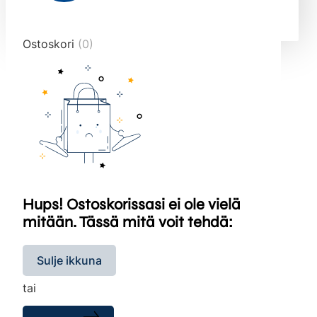
end="10">
Ostoskori
(0)
Hups! Ostoskorissasi ei ole vielä
mitään. Tässä mitä voit tehdä:
Sulje ikkuna
tai