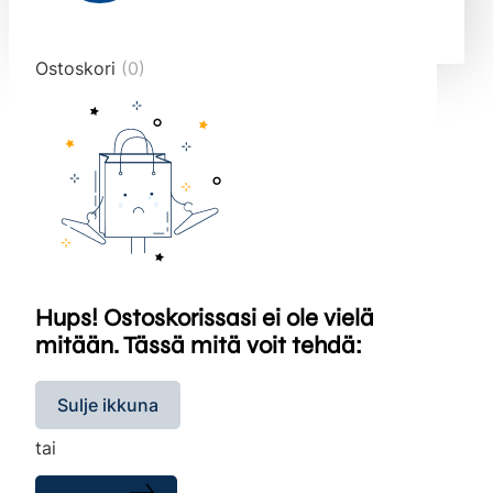
end="10">
Ostoskori
(0)
Hups! Ostoskorissasi ei ole vielä
mitään. Tässä mitä voit tehdä:
Sulje ikkuna
tai