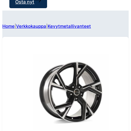
Osta nyt
Home
Verkkokauppa
Kevytmetallivanteet