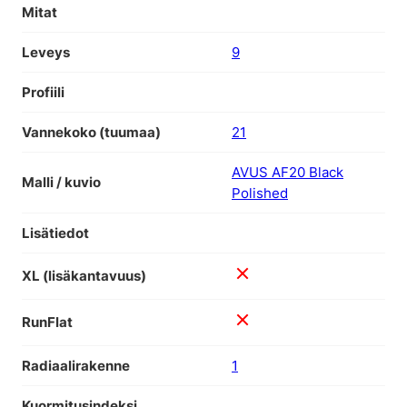
Mitat
Leveys
9
Profiili
Vannekoko (tuumaa)
21
AVUS AF20 Black
Malli / kuvio
Polished
Lisätiedot
XL (lisäkantavuus)
RunFlat
Radiaalirakenne
1
Kuormitusindeksi