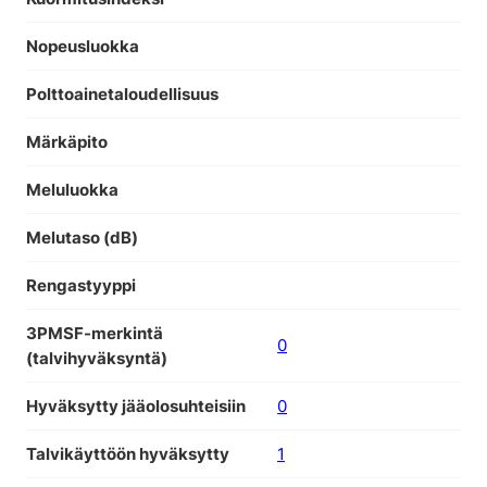
Nopeusluokka
Polttoainetaloudellisuus
Märkäpito
Meluluokka
Melutaso (dB)
Rengastyyppi
3PMSF-merkintä
0
(talvihyväksyntä)
Hyväksytty jääolosuhteisiin
0
Talvikäyttöön hyväksytty
1