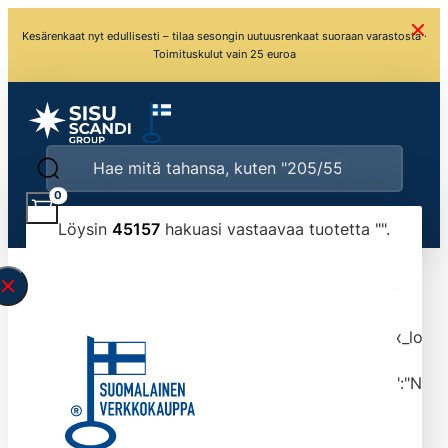
Kesärenkaat nyt edullisesti – tilaa sesongin uutuusrenkaat suoraan varastosta ·
Toimituskulut vain 25 euroa
0
Löysin
45157
hakuasi vastaavaa tuotetta "
".
\" found.<\/span><br>Make sure you have
typed the search query correctly.<br>Currently
you can search by title or content.","post_type":
["product"],"ajax_loader_animation":"ripple","ajax_load
tmlmvi","meta_query":
[{"key":"_stock","value":"4","compare":">=","type":"NUM
data-original-query-vars="[]" data-page="1"
data-max-pages="4516" data-start="1" data-