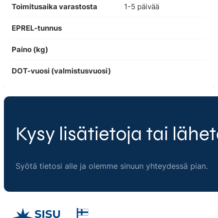
Toimitusaika varastosta
1-5 päivää
EPREL-tunnus
Paino (kg)
DOT-vuosi (valmistusvuosi)
Kysy lisätietoja tai lähet
Syötä tietosi alle ja olemme sinuun yhteydessä pian.