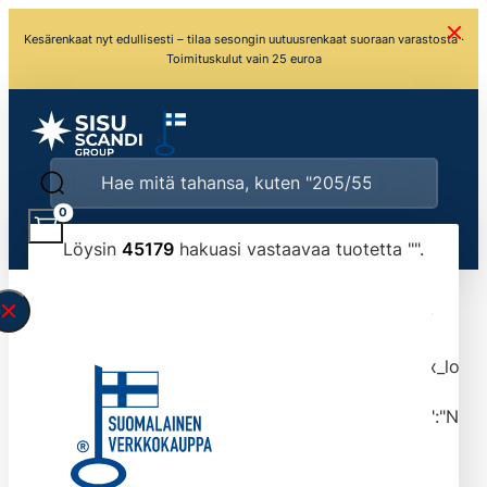
Kesärenkaat nyt edullisesti – tilaa sesongin uutuusrenkaat suoraan varastosta ·
Toimituskulut vain 25 euroa
0
Löysin
45179
hakuasi vastaavaa tuotetta "
".
\" found.<\/span><br>Make sure you have
typed the search query correctly.<br>Currently
you can search by title or content.","post_type":
["product"],"ajax_loader_animation":"ripple","ajax_load
tmlmvi","meta_query":
[{"key":"_stock","value":"4","compare":">=","type":"NUM
data-original-query-vars="[]" data-page="1"
data-max-pages="4518" data-start="1" data-