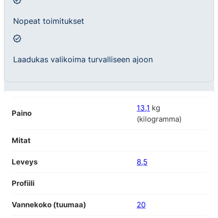
Nopeat toimitukset
Laadukas valikoima turvalliseen ajoon
13,1
kg
Paino
(kilogramma)
Mitat
Leveys
8,5
Profiili
Vannekoko (tuumaa)
20