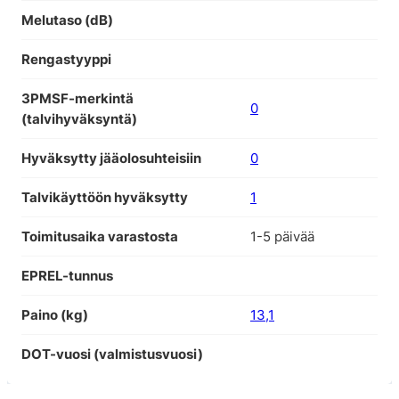
Melutaso (dB)
Rengastyyppi
3PMSF-merkintä
0
(talvihyväksyntä)
Hyväksytty jääolosuhteisiin
0
Talvikäyttöön hyväksytty
1
Toimitusaika varastosta
1-5 päivää
EPREL-tunnus
Paino (kg)
13,1
DOT-vuosi (valmistusvuosi)