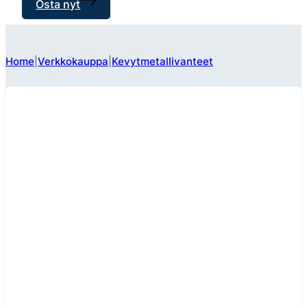
Osta nyt
Home
Verkkokauppa
Kevytmetallivanteet