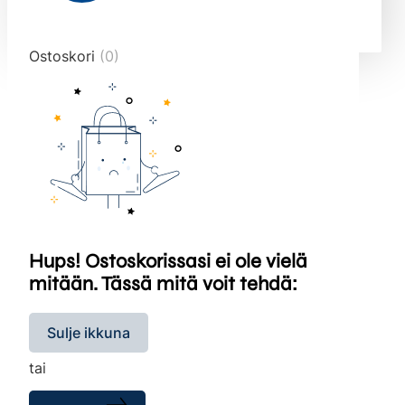
end="10">
Ostoskori
(0)
Hups! Ostoskorissasi ei ole vielä
mitään. Tässä mitä voit tehdä:
Sulje ikkuna
tai