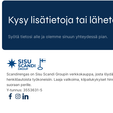
Kysy lisätietoja tai lähet
Syötä tietosi alle ja olemme sinuun yhteydessä pian.
Scandirengas on Sisu Scandi Groupin verkkokauppa, josta löydät
henkilöautoista työkoneisiin. Laaja valikoima, kilpailukykyiset hi
suoraan perille.
Y-tunnus: 3553631-5
Follow us on Facebook
Follow us on Instagram
Follow us on Linkedin