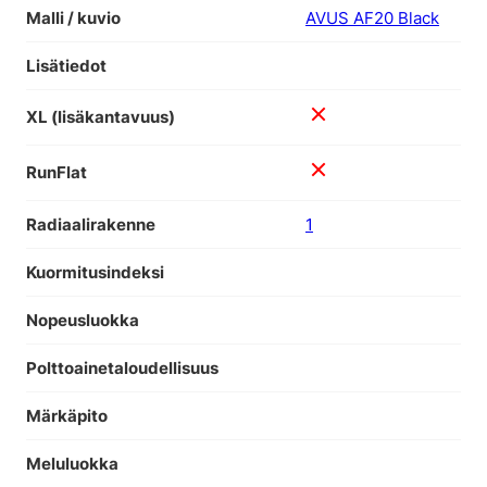
Malli / kuvio
AVUS AF20 Black
Lisätiedot
XL (lisäkantavuus)
RunFlat
Radiaalirakenne
1
Kuormitusindeksi
Nopeusluokka
Polttoainetaloudellisuus
Märkäpito
Meluluokka