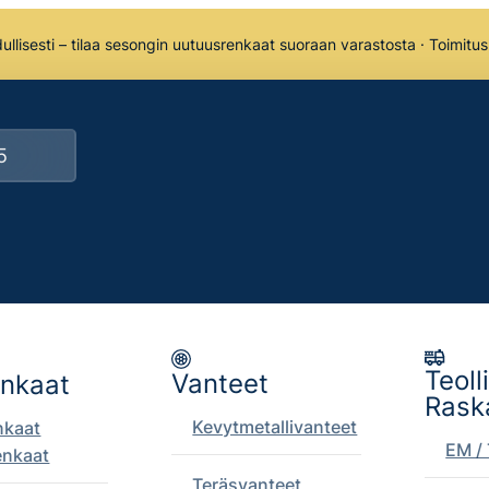
llisesti – tilaa sesongin uutuusrenkaat suoraan varastosta · Toimitu
Teoll
Vanteet
enkaat
Rask
Kevytmetallivanteet
nkaat
EM / 
enkaat
Teräsvanteet