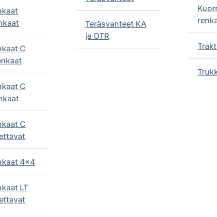
Kuor
nkaat
renk
nkaat
Teräsvanteet KA
ja OTR
Trakt
nkaat C
enkaat
Truk
nkaat C
nkaat
nkaat C
ettavat
enkaat 4x4
nkaat LT
ettavat