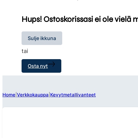
Hups! Ostoskorissasi ei ole vielä 
Sulje ikkuna
tai
Osta nyt
Home
Verkkokauppa
Kevytmetallivanteet