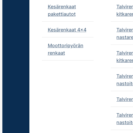
Kesärenkaat
Talvire
pakettiautot
kitkare
Kesärenkaat 4x4
Talvire
nastar
Moottoripyörän
renkaat
Talvire
kitkare
Talvire
nastoit
Talvir
Talvire
nastoit