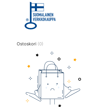
title or content.","post_type":
["product"],"ajax_loader_animation":"ripp
tmlmvi","meta_query":
[{"key":"_stock","value":"4","compare":">
data-original-query-vars="[]" data-page
pages="4515" data-start="1" data-end="
Ostoskori
(0)