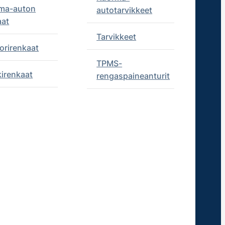
ma-auton
autotarvikkeet
aat
Tarvikkeet
orirenkaat
TPMS-
kirenkaat
rengaspaineanturit