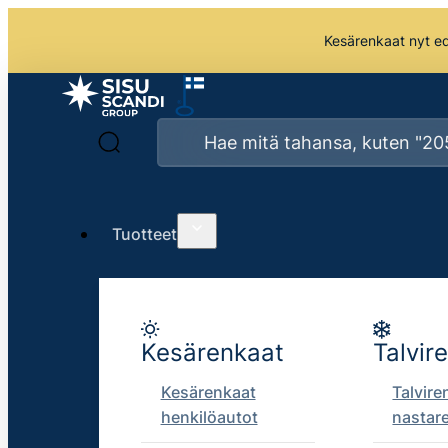
Kesärenkaat nyt edu
Tuotteet
Kesärenkaat
Talvir
Kesärenkaat
Talvire
henkilöautot
nastar