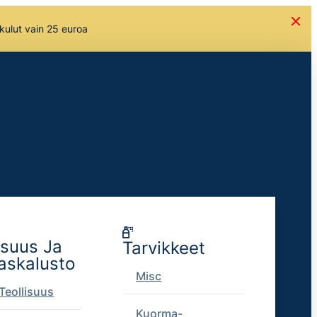
skulut vain 25 euroa
isuus Ja
Tarvikkeet
askalusto
Misc
Teollisuus
Kuorma-