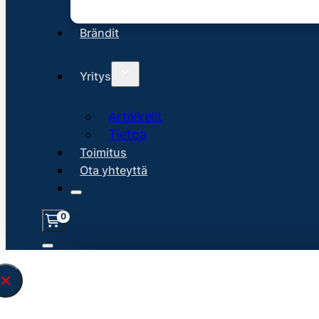
Brändit
Yritys
Artikkelit
Tietoa
Toimitus
Ota yhteyttä
0
Löysin
45141
hakuasi vastaavaa tu
\" found.<\/span><br>Make sure you hav
search query correctly.<br>Currently yo