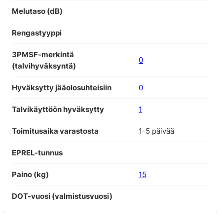
Melutaso (dB)
Rengastyyppi
3PMSF-merkintä
0
(talvihyväksyntä)
Hyväksytty jääolosuhteisiin
0
Talvikäyttöön hyväksytty
1
Toimitusaika varastosta
1-5 päivää
EPREL-tunnus
Paino (kg)
15
DOT-vuosi (valmistusvuosi)