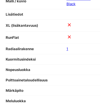
Malli / kuvio
Black
Lisätiedot
XL (lisäkantavuus)
RunFlat
Radiaalirakenne
1
Kuormitusindeksi
Nopeusluokka
Polttoainetaloudellisuus
Märkäpito
Meluluokka