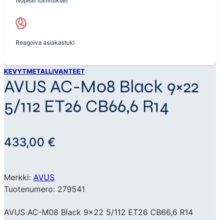
Nopeat toimitukset
Reagoiva asiakastuki
KEVYTMETALLIVANTEET
AVUS AC-M08 Black 9×22
5/112 ET26 CB66,6 R14
433,00
€
Merkki:
AVUS
Tuotenumero: 279541
AVUS AC-M08 Black 9×22 5/112 ET26 CB66,6 R14