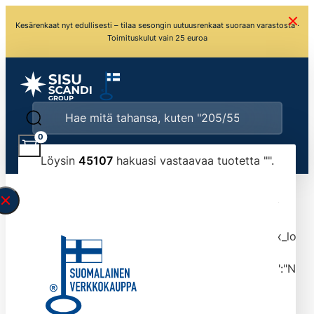
Kesärenkaat nyt edullisesti – tilaa sesongin uutuusrenkaat suoraan varastosta ·
Toimituskulut vain 25 euroa
0
Löysin
45107
hakuasi vastaavaa tuotetta "
".
\" found.<\/span><br>Make sure you have
typed the search query correctly.<br>Currently
you can search by title or content.","post_type":
["product"],"ajax_loader_animation":"ripple","ajax_load
tmlmvi","meta_query":
[{"key":"_stock","value":"4","compare":">=","type":"NUM
data-original-query-vars="[]" data-page="1"
data-max-pages="4511" data-start="1" data-