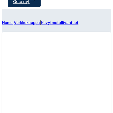
Osta nyt
Home
Verkkokauppa
Kevytmetallivanteet