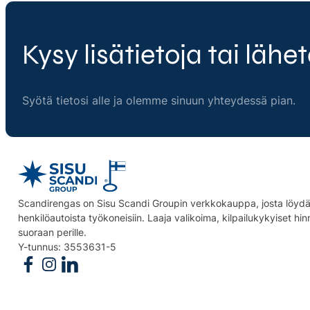
Kysy lisätietoja tai lähet
Syötä tietosi alle ja olemme sinuun yhteydessä pian.
Scandirengas on Sisu Scandi Groupin verkkokauppa, josta löydät
henkilöautoista työkoneisiin. Laaja valikoima, kilpailukykyiset hi
suoraan perille.
Y-tunnus: 3553631-5
Follow us on Facebook
Follow us on Instagram
Follow us on Linkedin