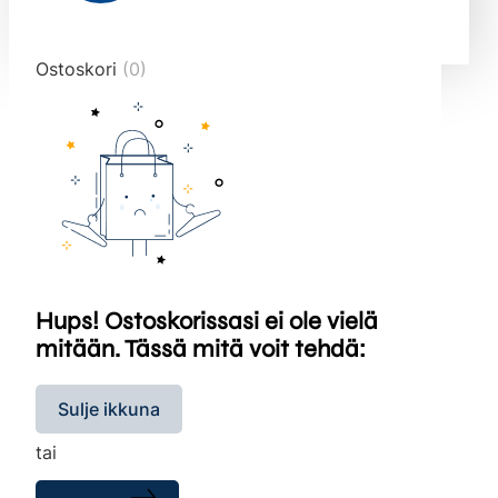
end="10">
Ostoskori
(0)
Hups! Ostoskorissasi ei ole vielä
mitään. Tässä mitä voit tehdä:
Sulje ikkuna
tai