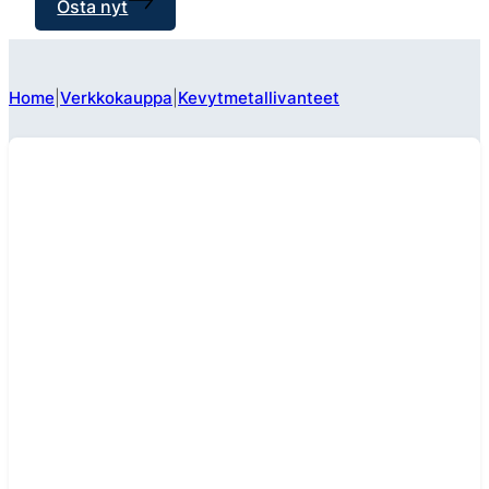
Osta nyt
Home
Verkkokauppa
Kevytmetallivanteet