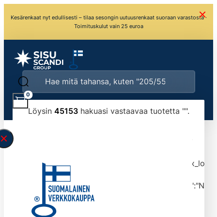
Kesärenkaat nyt edullisesti – tilaa sesongin uutuusrenkaat suoraan varastosta ·
Toimituskulut vain 25 euroa
0
Löysin
45153
hakuasi vastaavaa tuotetta "
".
\" found.<\/span><br>Make sure you have
typed the search query correctly.<br>Currently
you can search by title or content.","post_type":
["product"],"ajax_loader_animation":"ripple","ajax_load
tmlmvi","meta_query":
[{"key":"_stock","value":"4","compare":">=","type":"NUM
data-original-query-vars="[]" data-page="1"
data-max-pages="4516" data-start="1" data-