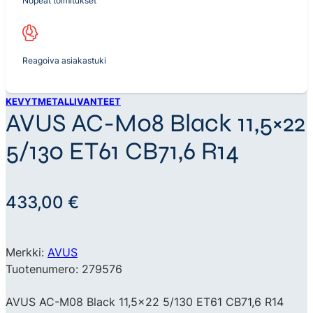
Nopeat toimitukset
Reagoiva asiakastuki
KEVYTMETALLIVANTEET
AVUS AC-M08 Black 11,5×22
5/130 ET61 CB71,6 R14
433,00
€
Merkki:
AVUS
Tuotenumero: 279576
AVUS AC-M08 Black 11,5×22 5/130 ET61 CB71,6 R14