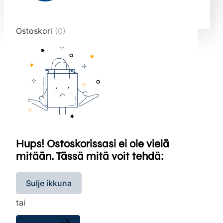
end="10">
Ostoskori
(0)
Hups! Ostoskorissasi ei ole vielä
mitään. Tässä mitä voit tehdä:
Sulje ikkuna
tai