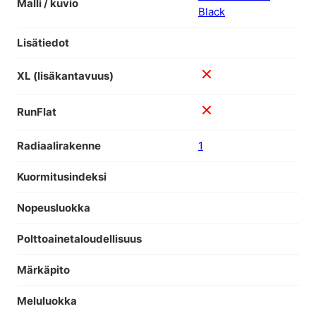
Malli / kuvio
Black
Lisätiedot
XL (lisäkantavuus)
RunFlat
Radiaalirakenne
1
Kuormitusindeksi
Nopeusluokka
Polttoainetaloudellisuus
Märkäpito
Meluluokka