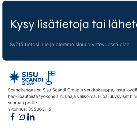
Kysy lisätietoja tai lähet
Syötä tietosi alle ja olemme sinuun yhteydessä pian.
Scandirengas on Sisu Scandi Groupin verkkokauppa, josta löydät
henkilöautoista työkoneisiin. Laaja valikoima, kilpailukykyiset hi
suoraan perille.
Y-tunnus: 3553631-5
Follow us on Facebook
Follow us on Instagram
Follow us on Linkedin