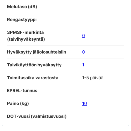
Melutaso (dB)
Rengastyyppi
3PMSF-merkintä
0
(talvihyväksyntä)
Hyväksytty jääolosuhteisiin
0
Talvikäyttöön hyväksytty
1
Toimitusaika varastosta
1-5 päivää
EPREL-tunnus
Paino (kg)
10
DOT-vuosi (valmistusvuosi)