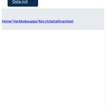
Osta nyt
Home
Verkkokauppa
Kevytmetallivanteet