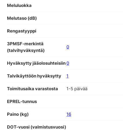
Meluluokka
Melutaso (dB)
Rengastyyppi
3PMSF-merkintä
0
(talvihyväksyntä)
Hyväksytty jääolosuhteisiin
0
Talvikäyttöön hyväksytty
1
Toimitusaika varastosta
1-5 päivää
EPREL-tunnus
Paino (kg)
16
DOT-vuosi (valmistusvuosi)