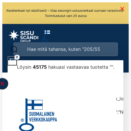
Kesärenkaat nyt edullisesti – tilaa sesongin uutuusrenkaat suoraan varastosta ·
Toimituskulut vain 25 euroa
0
Löysin
45175
hakuasi vastaavaa tuotetta "
".
\" found.<\/span><br>Make sure you have
typed the search query correctly.<br>Currently
you can search by title or content.","post_type":
["product"],"ajax_loader_animation":"ripple","ajax_load
tmlmvi","meta_query":
[{"key":"_stock","value":"4","compare":">=","type":"NUM
data-original-query-vars="[]" data-page="1"
data-max-pages="4518" data-start="1" data-