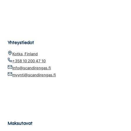
Yhteystiedot
Kotka, Finland
+358 10 200 47 10
info@scandirengas.fi
myynti@scandirengas.fi
Maksutavat