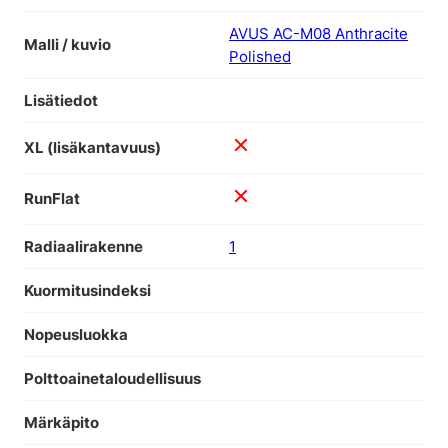
AVUS AC-M08 Anthracite
Malli / kuvio
Polished
Lisätiedot
XL (lisäkantavuus)
RunFlat
Radiaalirakenne
1
Kuormitusindeksi
Nopeusluokka
Polttoainetaloudellisuus
Märkäpito