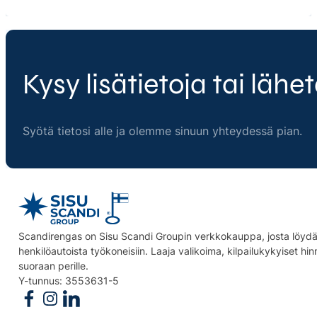
Kysy lisätietoja tai lähet
Syötä tietosi alle ja olemme sinuun yhteydessä pian.
Scandirengas on Sisu Scandi Groupin verkkokauppa, josta löydät
henkilöautoista työkoneisiin. Laaja valikoima, kilpailukykyiset hi
suoraan perille.
Y-tunnus: 3553631-5
Follow us on Facebook
Follow us on Instagram
Follow us on Linkedin