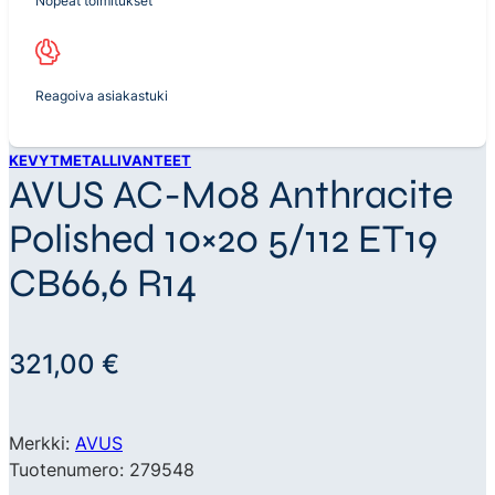
Nopeat toimitukset
Reagoiva asiakastuki
KEVYTMETALLIVANTEET
AVUS AC-M08 Anthracite
Polished 10×20 5/112 ET19
CB66,6 R14
321,00
€
Merkki:
AVUS
Tuotenumero: 279548