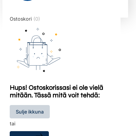
end="10">
Ostoskori
(0)
Hups! Ostoskorissasi ei ole vielä
mitään. Tässä mitä voit tehdä:
Sulje ikkuna
tai