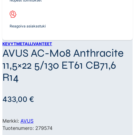
Nopeat toimitukset
Reagoiva asiakastuki
KEVYTMETALLIVANTEET
AVUS AC-M08 Anthracite
11,5×22 5/130 ET61 CB71,6
R14
433,00
€
Merkki:
AVUS
Tuotenumero: 279574