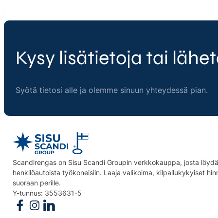
Kysy lisätietoja tai lähet
Syötä tietosi alle ja olemme sinuun yhteydessä pian.
Scandirengas on Sisu Scandi Groupin verkkokauppa, josta löydät
henkilöautoista työkoneisiin. Laaja valikoima, kilpailukykyiset hi
suoraan perille.
Y-tunnus: 3553631-5
Follow us on Facebook
Follow us on Instagram
Follow us on Linkedin