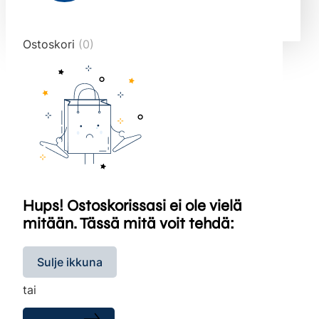
end="10">
Ostoskori
(0)
Hups! Ostoskorissasi ei ole vielä
mitään. Tässä mitä voit tehdä:
Sulje ikkuna
tai