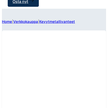
Osta nyt
Home
Verkkokauppa
Kevytmetallivanteet