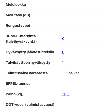
Meluluokka
Melutaso (dB)
Rengastyyppi
3PMSF-merkintä
0
(talvihyväksyntä)
Hyväksytty jääolosuhteisiin
0
Talvikäyttöön hyväksytty
1
Toimitusaika varastosta
1-5 päivää
EPREL-tunnus
Paino (kg)
20,5
DOT-vuosi (valmistusvuosi)