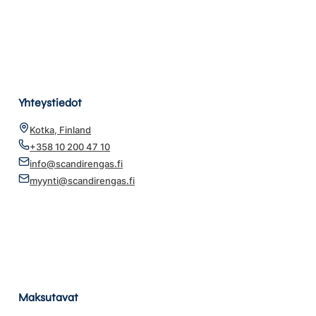
Yhteystiedot
Kotka, Finland
+358 10 200 47 10
info@scandirengas.fi
myynti@scandirengas.fi
Maksutavat