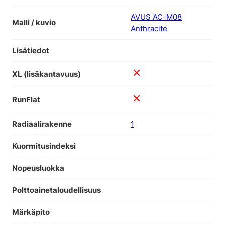
AVUS AC-M08
Malli / kuvio
Anthracite
Lisätiedot
XL (lisäkantavuus)
RunFlat
Radiaalirakenne
1
Kuormitusindeksi
Nopeusluokka
Polttoainetaloudellisuus
Märkäpito