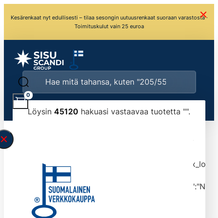
Kesärenkaat nyt edullisesti – tilaa sesongin uutuusrenkaat suoraan varastosta ·
Toimituskulut vain 25 euroa
0
Löysin
45120
hakuasi vastaavaa tuotetta "
".
\" found.<\/span><br>Make sure you have
typed the search query correctly.<br>Currently
you can search by title or content.","post_type":
["product"],"ajax_loader_animation":"ripple","ajax_load
tmlmvi","meta_query":
[{"key":"_stock","value":"4","compare":">=","type":"NUM
data-original-query-vars="[]" data-page="1"
data-max-pages="4512" data-start="1" data-