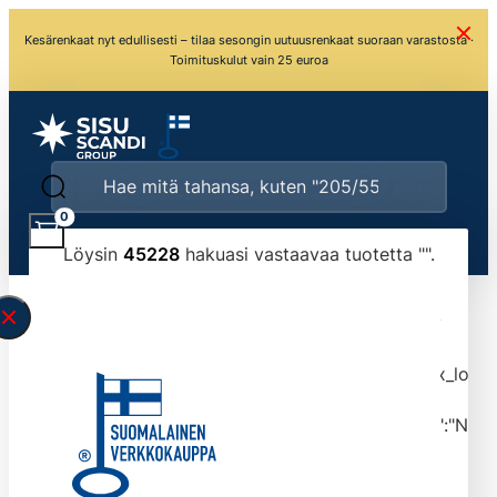
Kesärenkaat nyt edullisesti – tilaa sesongin uutuusrenkaat suoraan varastosta ·
Toimituskulut vain 25 euroa
0
Löysin
45228
hakuasi vastaavaa tuotetta "
".
\" found.<\/span><br>Make sure you have
typed the search query correctly.<br>Currently
you can search by title or content.","post_type":
["product"],"ajax_loader_animation":"ripple","ajax_load
tmlmvi","meta_query":
[{"key":"_stock","value":"4","compare":">=","type":"NUM
data-original-query-vars="[]" data-page="1"
data-max-pages="4523" data-start="1" data-