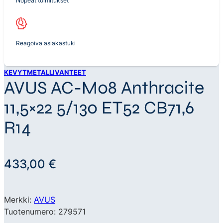
Nopeat toimitukset
Reagoiva asiakastuki
KEVYTMETALLIVANTEET
AVUS AC-M08 Anthracite
11,5×22 5/130 ET52 CB71,6
R14
433,00
€
Merkki:
AVUS
Tuotenumero: 279571