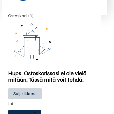
end="10">
Ostoskori
(0)
Hups! Ostoskorissasi ei ole vielä
mitään. Tässä mitä voit tehdä:
Sulje ikkuna
tai