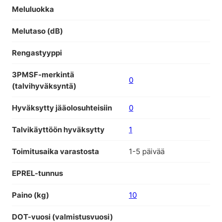
Meluluokka
Melutaso (dB)
Rengastyyppi
3PMSF-merkintä
0
(talvihyväksyntä)
Hyväksytty jääolosuhteisiin
0
Talvikäyttöön hyväksytty
1
Toimitusaika varastosta
1-5 päivää
EPREL-tunnus
Paino (kg)
10
DOT-vuosi (valmistusvuosi)