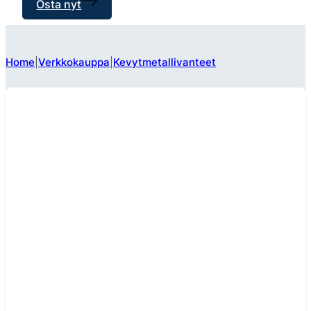
Osta nyt
Home
Verkkokauppa
Kevytmetallivanteet