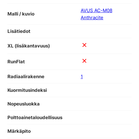
AVUS AC-M08
Malli / kuvio
Anthracite
Lisätiedot
XL (lisäkantavuus)
RunFlat
Radiaalirakenne
1
Kuormitusindeksi
Nopeusluokka
Polttoainetaloudellisuus
Märkäpito