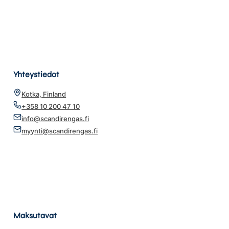
Yhteystiedot
Kotka, Finland
+358 10 200 47 10
info@scandirengas.fi
myynti@scandirengas.fi
Maksutavat