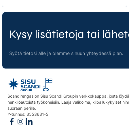
Kysy lisätietoja tai lähet
Syötä tietosi alle ja olemme sinuun yhteydessä pian.
Scandirengas on Sisu Scandi Groupin verkkokauppa, josta löydät
henkilöautoista työkoneisiin. Laaja valikoima, kilpailukykyiset hi
suoraan perille.
Y-tunnus: 3553631-5
Follow us on Facebook
Follow us on Instagram
Follow us on Linkedin