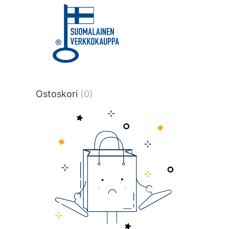
title or content.","post_type":
["product"],"ajax_loader_animation":"ripp
tmlmvi","meta_query":
[{"key":"_stock","value":"4","compare":">
data-original-query-vars="[]" data-page
pages="4513" data-start="1" data-end="
Ostoskori
(0)