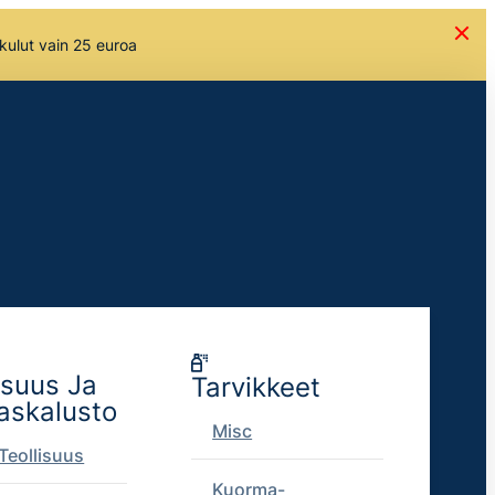
skulut vain 25 euroa
isuus Ja
Tarvikkeet
askalusto
Misc
Teollisuus
Kuorma-