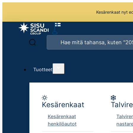
Kesärenkaat nyt edu
Tuotteet
Kesärenkaat
Talvir
Kesärenkaat
Talvire
henkilöautot
nastar