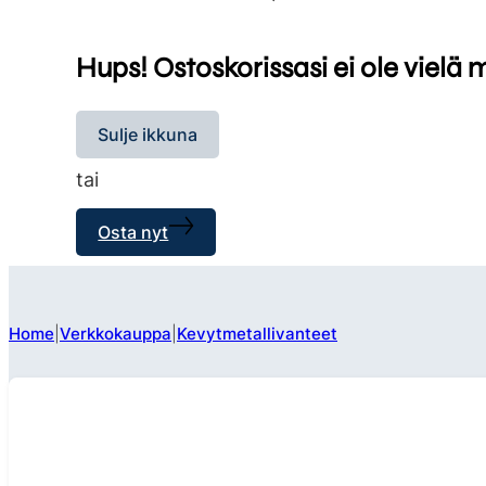
Hups! Ostoskorissasi ei ole vielä 
Sulje ikkuna
tai
Osta nyt
Home
Verkkokauppa
Kevytmetallivanteet