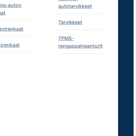
ma-auton
autotarvikkeet
aat
Tarvikkeet
orirenkaat
TPMS-
kirenkaat
rengaspaineanturit