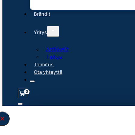
Brändit
Yritys
Artikkelit
Tietoa
Toimitus
Ota yhteyttä
0
Löysin
45129
hakuasi vastaavaa tu
\" found.<\/span><br>Make sure you hav
search query correctly.<br>Currently yo