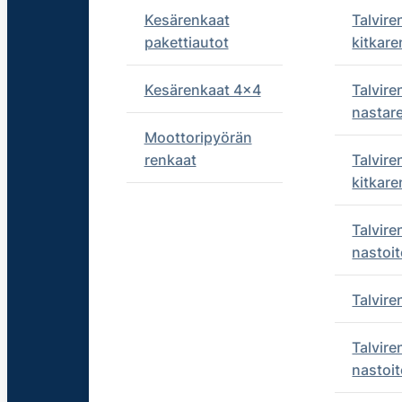
Kesärenkaat
Talvire
pakettiautot
kitkare
Kesärenkaat 4x4
Talvire
nastar
Moottoripyörän
renkaat
Talvire
kitkare
Talvire
nastoit
Talvir
Talvire
nastoit