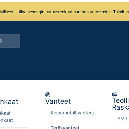
llisesti – tilaa sesongin uutuusrenkaat suoraan varastosta · Toimitu
Teoll
Vanteet
enkaat
Rask
Kevytmetallivanteet
nkaat
EM / 
enkaat
Teräsvanteet