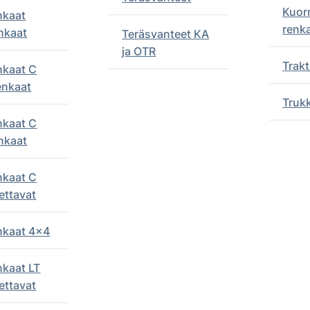
Kuor
nkaat
renk
nkaat
Teräsvanteet KA
ja OTR
Trakt
nkaat C
enkaat
Truk
nkaat C
nkaat
nkaat C
ettavat
enkaat 4x4
nkaat LT
ettavat