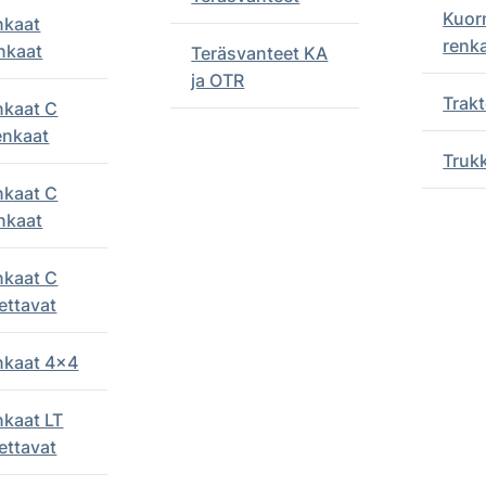
Kuor
nkaat
renk
nkaat
Teräsvanteet KA
ja OTR
Trakt
nkaat C
enkaat
Truk
nkaat C
nkaat
nkaat C
ettavat
enkaat 4x4
nkaat LT
ettavat