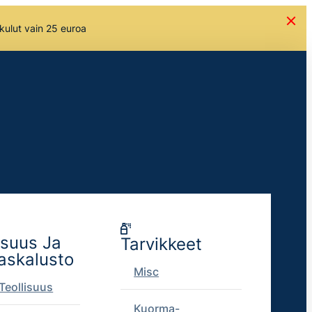
skulut vain 25 euroa
isuus Ja
Tarvikkeet
askalusto
Misc
Teollisuus
Kuorma-