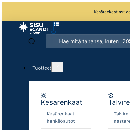
Kesärenkaat nyt edu
Tuotteet
Kesärenkaat
Talvir
Kesärenkaat
Talvire
henkilöautot
nastar