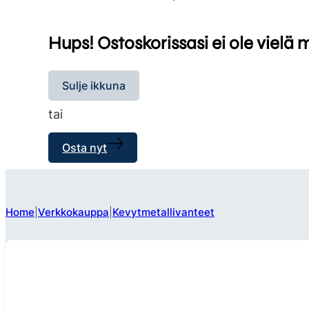
Hups! Ostoskorissasi ei ole vielä 
Sulje ikkuna
tai
Osta nyt
Home
Verkkokauppa
Kevytmetallivanteet