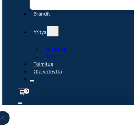
Brändit
Yritys
Artikkelit
Tietoa
Toimitus
Ota yhteyttä
0
Löysin
45106
hakuasi vastaavaa tu
\" found.<\/span><br>Make sure you hav
search query correctly.<br>Currently yo