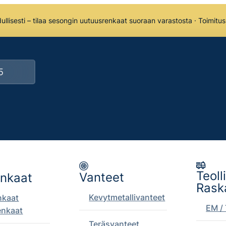
llisesti – tilaa sesongin uutuusrenkaat suoraan varastosta · Toimitu
Teoll
Vanteet
enkaat
Rask
Kevytmetallivanteet
nkaat
EM / 
enkaat
Teräsvanteet