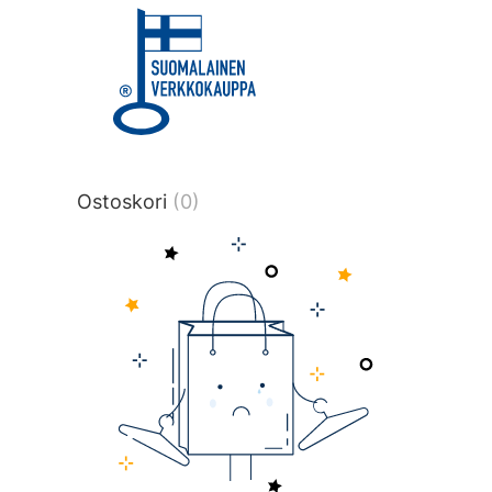
title or content.","post_type":
["product"],"ajax_loader_animation":"ripp
tmlmvi","meta_query":
[{"key":"_stock","value":"4","compare":">
data-original-query-vars="[]" data-page
pages="4511" data-start="1" data-end="
Ostoskori
(0)