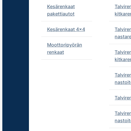
Kesärenkaat
Talvire
pakettiautot
kitkare
Kesärenkaat 4x4
Talvire
nastar
Moottoripyörän
renkaat
Talvire
kitkare
Talvire
nastoit
Talvir
Talvire
nastoit