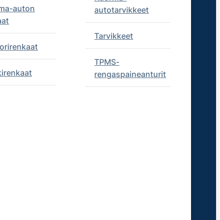
ma-auton
autotarvikkeet
aat
Tarvikkeet
orirenkaat
TPMS-
kirenkaat
rengaspaineanturit