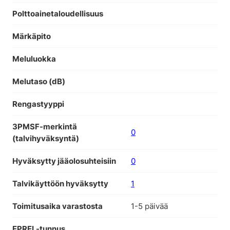
Polttoainetaloudellisuus
Märkäpito
Meluluokka
Melutaso (dB)
Rengastyyppi
3PMSF-merkintä
0
(talvihyväksyntä)
Hyväksytty jääolosuhteisiin
0
Talvikäyttöön hyväksytty
1
Toimitusaika varastosta
1-5 päivää
EPREL-tunnus