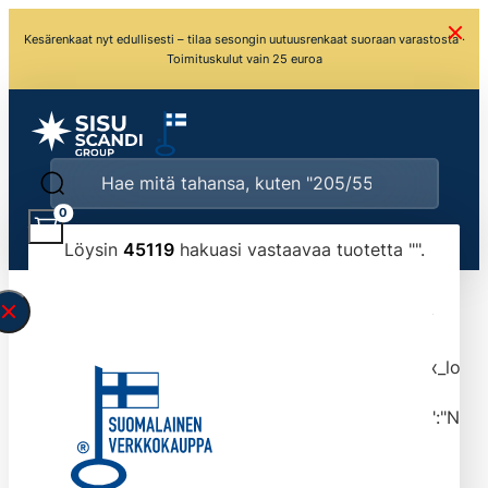
Kesärenkaat nyt edullisesti – tilaa sesongin uutuusrenkaat suoraan varastosta ·
Toimituskulut vain 25 euroa
0
Löysin
45119
hakuasi vastaavaa tuotetta "
".
\" found.<\/span><br>Make sure you have
typed the search query correctly.<br>Currently
you can search by title or content.","post_type":
["product"],"ajax_loader_animation":"ripple","ajax_load
tmlmvi","meta_query":
[{"key":"_stock","value":"4","compare":">=","type":"NUM
data-original-query-vars="[]" data-page="1"
data-max-pages="4512" data-start="1" data-