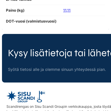
Paino (kg)
11,11
DOT-vuosi (valmistusvuosi)
Kysy lisätietoja tai lähet
Syötä tietosi alle ja olemme sinuun yhteydessä pian.
Scandirengas on Sisu Scandi Groupin verkkokauppa, josta löydät