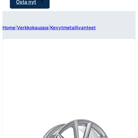
Osta nyt
Home
Verkkokauppa
Kevytmetallivanteet