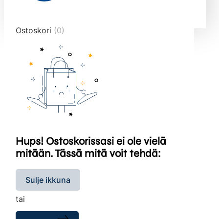
end="10">
Ostoskori
(0)
Hups! Ostoskorissasi ei ole vielä
mitään. Tässä mitä voit tehdä:
Sulje ikkuna
tai