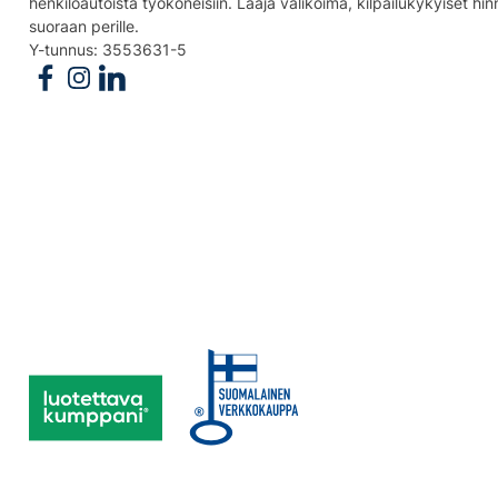
henkilöautoista työkoneisiin. Laaja valikoima, kilpailukykyiset hi
suoraan perille.
Y-tunnus: 3553631-5
Follow us on Facebook
Follow us on Instagram
Follow us on Linkedin