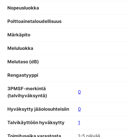
Nopeusluokka
Polttoainetaloudellisuus
Märkäpito
Meluluokka
Melutaso (dB)
Rengastyyppi
3PMSF-merkintä
0
(talvihyväksyntä)
Hyväksytty jääolosuhteisiin
0
Talvikäyttöön hyväksytty
1
Toimitusaika varastosta
1-5 päivää