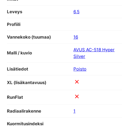
Leveys
6,5
Profiili
Vannekoko (tuumaa)
16
AVUS AC-518 Hyper
Malli / kuvio
Silver
Lisätiedot
Poisto
XL (lisäkantavuus)
RunFlat
Radiaalirakenne
1
Kuormitusindeksi