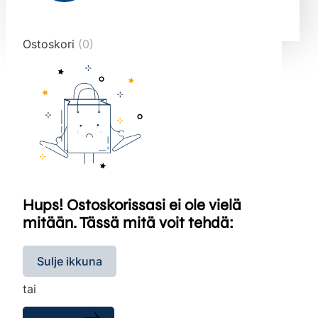
end="10">
Ostoskori
(0)
Hups! Ostoskorissasi ei ole vielä
mitään. Tässä mitä voit tehdä:
Sulje ikkuna
tai