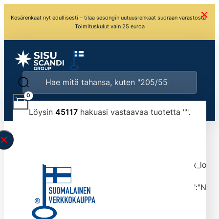
Kesärenkaat nyt edullisesti – tilaa sesongin uutuusrenkaat suoraan varastosta ·
Toimituskulut vain 25 euroa
0
Löysin
45117
hakuasi vastaavaa tuotetta "
".
\" found.<\/span><br>Make sure you have
typed the search query correctly.<br>Currently
you can search by title or content.","post_type":
["product"],"ajax_loader_animation":"ripple","ajax_load
tmlmvi","meta_query":
[{"key":"_stock","value":"4","compare":">=","type":"NUM
data-original-query-vars="[]" data-page="1"
data-max-pages="4512" data-start="1" data-