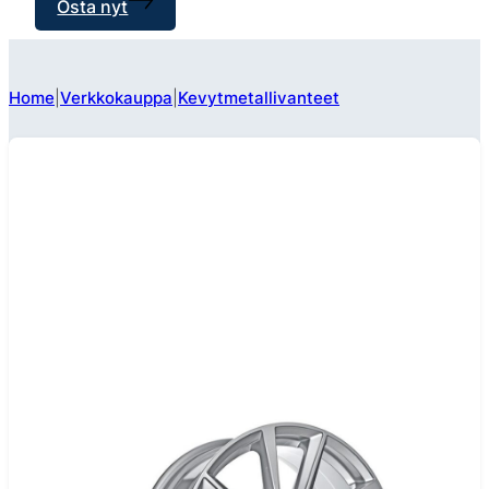
Osta nyt
Home
Verkkokauppa
Kevytmetallivanteet