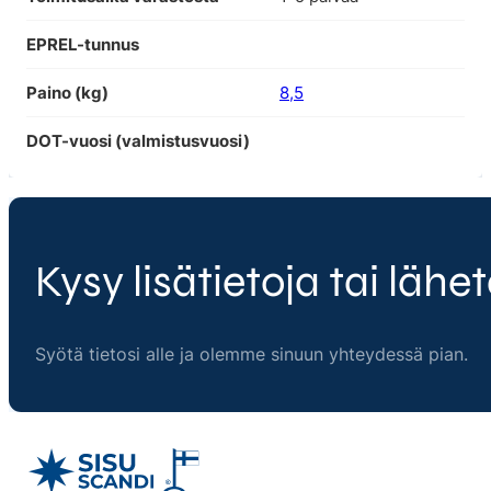
EPREL-tunnus
Paino (kg)
8,5
DOT-vuosi (valmistusvuosi)
Kysy lisätietoja tai lähet
Syötä tietosi alle ja olemme sinuun yhteydessä pian.