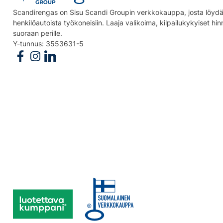
Scandirengas on Sisu Scandi Groupin verkkokauppa, josta löydät
henkilöautoista työkoneisiin. Laaja valikoima, kilpailukykyiset hi
suoraan perille.
Y-tunnus: 3553631-5
Follow us on Facebook
Follow us on Instagram
Follow us on Linkedin