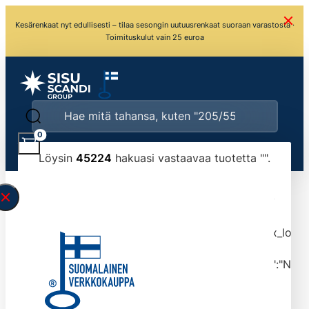
Kesärenkaat nyt edullisesti – tilaa sesongin uutuusrenkaat suoraan varastosta ·
Toimituskulut vain 25 euroa
0
Löysin
45224
hakuasi vastaavaa tuotetta "
".
\" found.<\/span><br>Make sure you have
typed the search query correctly.<br>Currently
you can search by title or content.","post_type":
["product"],"ajax_loader_animation":"ripple","ajax_load
tmlmvi","meta_query":
[{"key":"_stock","value":"4","compare":">=","type":"NUM
data-original-query-vars="[]" data-page="1"
data-max-pages="4523" data-start="1" data-