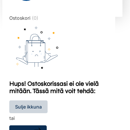
end="10">
Ostoskori
(0)
Hups! Ostoskorissasi ei ole vielä
mitään. Tässä mitä voit tehdä:
Sulje ikkuna
tai