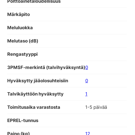
Polttoainetaloudellisuus
Märkäpito
Meluluokka
Melutaso (dB)
Rengastyyppi
3PMSF-merkintä (talvihyväksyntä)
0
Hyväksytty jääolosuhteisiin
0
Talvikäyttöön hyväksytty
1
Toimitusaika varastosta
1-5 päivää
EPREL-tunnus
Paino (kg)
12