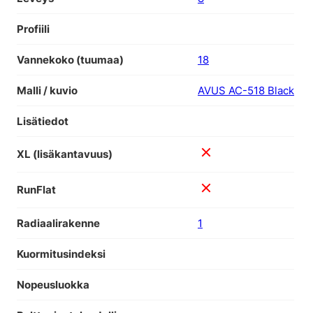
Profiili
Vannekoko (tuumaa)
18
Malli / kuvio
AVUS AC-518 Black
Lisätiedot
XL (lisäkantavuus)
RunFlat
Radiaalirakenne
1
Kuormitusindeksi
Nopeusluokka