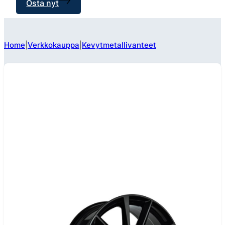
Osta nyt
Home
Verkkokauppa
Kevytmetallivanteet