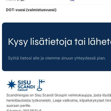
DOT-vuosi (valmistusvuosi)
Kysy lisätietoja tai lähet
Syötä tietosi alle ja olemme sinuun yhteydessä pian.
Scandirengas on Sisu Scandi Groupin verkkokauppa, josta löydät
henkilöautoista työkoneisiin. Laaja valikoima, kilpailukykyiset hi
suoraan perille.
Y-tunnus: 3553631-5