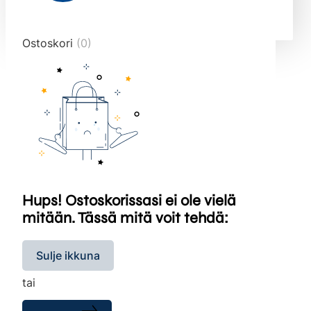
end="10">
Ostoskori
(0)
Hups! Ostoskorissasi ei ole vielä
mitään. Tässä mitä voit tehdä:
Sulje ikkuna
tai