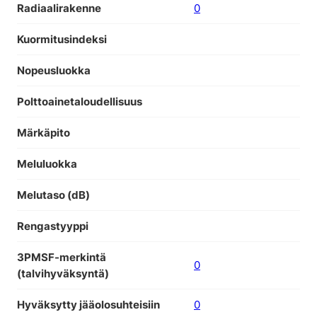
Radiaalirakenne
0
Kuormitusindeksi
Nopeusluokka
Polttoainetaloudellisuus
Märkäpito
Meluluokka
Melutaso (dB)
Rengastyyppi
3PMSF-merkintä
0
(talvihyväksyntä)
Hyväksytty jääolosuhteisiin
0