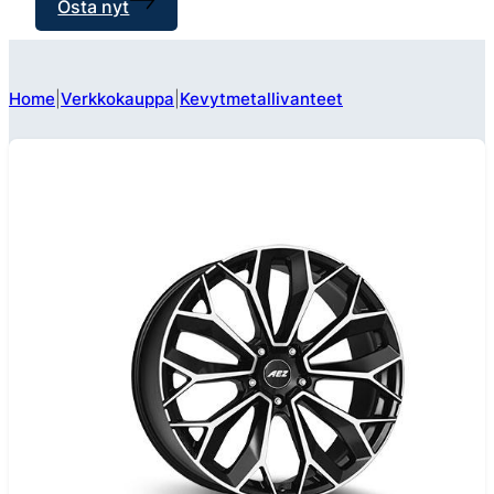
Osta nyt
Home
Verkkokauppa
Kevytmetallivanteet