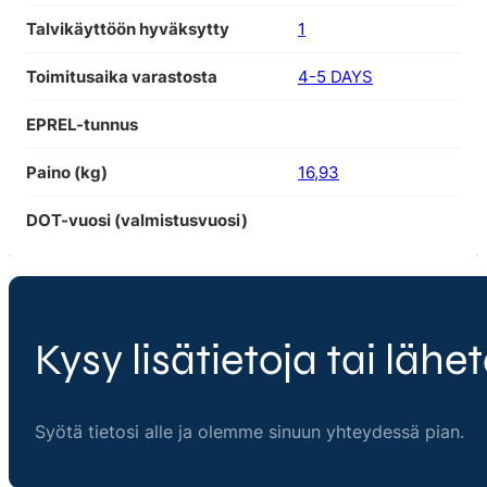
Talvikäyttöön hyväksytty
1
Toimitusaika varastosta
4-5 DAYS
EPREL-tunnus
Paino (kg)
16,93
DOT-vuosi (valmistusvuosi)
Kysy lisätietoja tai lähet
Syötä tietosi alle ja olemme sinuun yhteydessä pian.