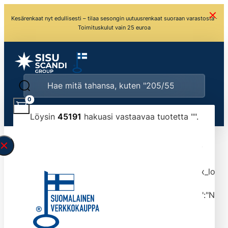
Kesärenkaat nyt edullisesti – tilaa sesongin uutuusrenkaat suoraan varastosta ·
Toimituskulut vain 25 euroa
0
Löysin
45191
hakuasi vastaavaa tuotetta "
".
\" found.<\/span><br>Make sure you have
typed the search query correctly.<br>Currently
you can search by title or content.","post_type":
["product"],"ajax_loader_animation":"ripple","ajax_load
tmlmvi","meta_query":
[{"key":"_stock","value":"4","compare":">=","type":"NUM
data-original-query-vars="[]" data-page="1"
data-max-pages="4520" data-start="1" data-