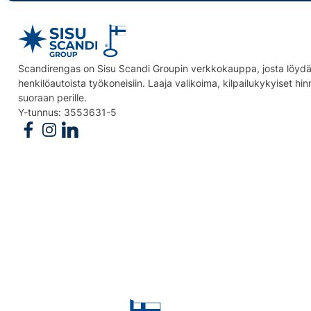
Scandirengas on Sisu Scandi Groupin verkkokauppa, josta löydät
henkilöautoista työkoneisiin. Laaja valikoima, kilpailukykyiset hi
suoraan perille.
Y-tunnus: 3553631-5
Follow us on Facebook
Follow us on Instagram
Follow us on Linkedin