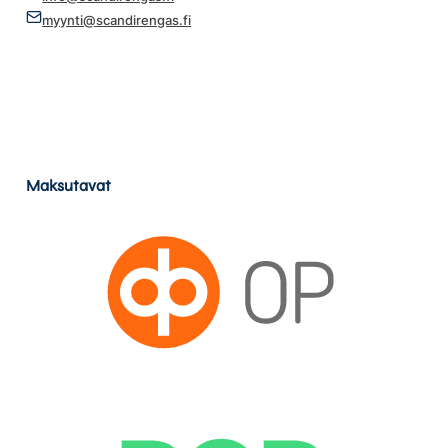
myynti@scandirengas.fi
Maksutavat