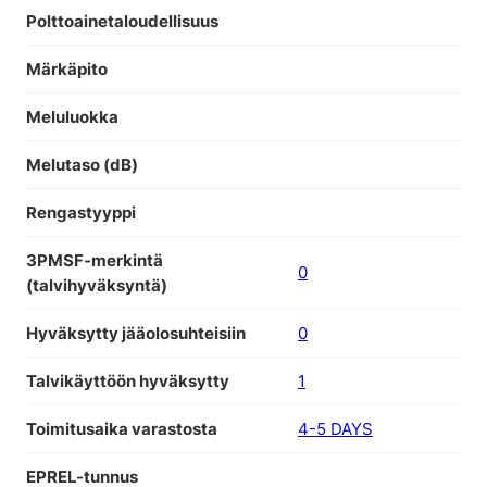
Polttoainetaloudellisuus
Märkäpito
Meluluokka
Melutaso (dB)
Rengastyyppi
3PMSF-merkintä
0
(talvihyväksyntä)
Hyväksytty jääolosuhteisiin
0
Talvikäyttöön hyväksytty
1
Toimitusaika varastosta
4-5 DAYS
EPREL-tunnus