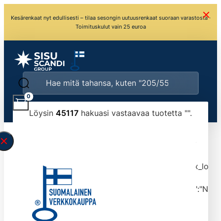
Kesärenkaat nyt edullisesti – tilaa sesongin uutuusrenkaat suoraan varastosta ·
Toimituskulut vain 25 euroa
0
Löysin
45117
hakuasi vastaavaa tuotetta "
".
\" found.<\/span><br>Make sure you have
typed the search query correctly.<br>Currently
you can search by title or content.","post_type":
["product"],"ajax_loader_animation":"ripple","ajax_load
tmlmvi","meta_query":
[{"key":"_stock","value":"4","compare":">=","type":"NUM
data-original-query-vars="[]" data-page="1"
data-max-pages="4512" data-start="1" data-