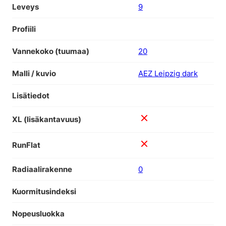
Leveys
9
Profiili
Vannekoko (tuumaa)
20
Malli / kuvio
AEZ Leipzig dark
Lisätiedot
XL (lisäkantavuus)
RunFlat
Radiaalirakenne
0
Kuormitusindeksi
Nopeusluokka