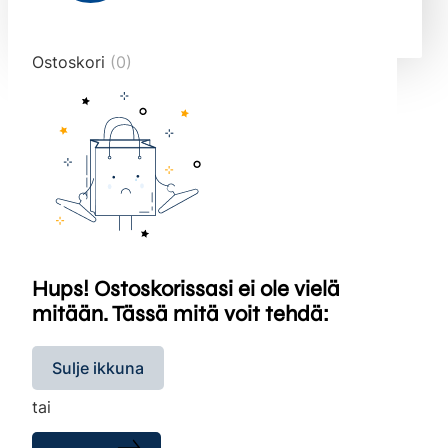
end="10">
Ostoskori
(0)
Hups! Ostoskorissasi ei ole vielä
mitään. Tässä mitä voit tehdä:
Sulje ikkuna
tai