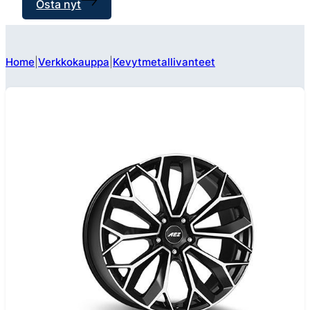
Osta nyt
Home
Verkkokauppa
Kevytmetallivanteet