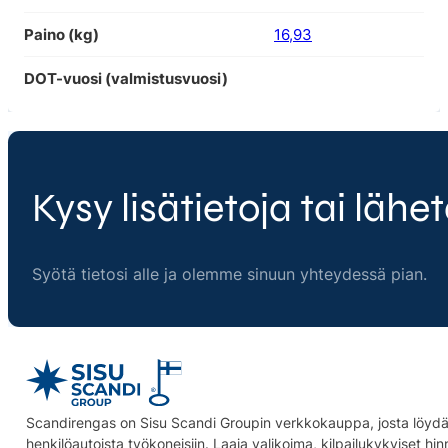
Paino (kg)
16,93
DOT-vuosi (valmistusvuosi)
Kysy lisätietoja tai lähet
Syötä tietosi alle ja olemme sinuun yhteydessä pian.
Scandirengas on Sisu Scandi Groupin verkkokauppa, josta löydät
henkilöautoista työkoneisiin. Laaja valikoima, kilpailukykyiset hi