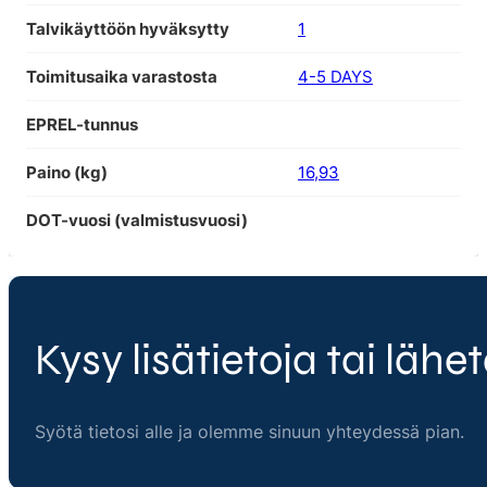
Talvikäyttöön hyväksytty
1
Toimitusaika varastosta
4-5 DAYS
EPREL-tunnus
Paino (kg)
16,93
DOT-vuosi (valmistusvuosi)
Kysy lisätietoja tai lähet
Syötä tietosi alle ja olemme sinuun yhteydessä pian.