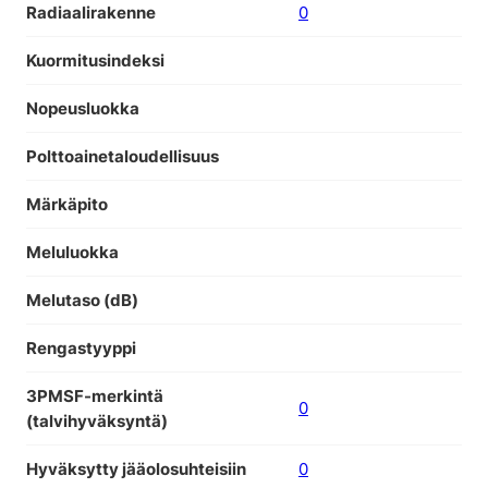
Radiaalirakenne
0
Kuormitusindeksi
Nopeusluokka
Polttoainetaloudellisuus
Märkäpito
Meluluokka
Melutaso (dB)
Rengastyyppi
3PMSF-merkintä
0
(talvihyväksyntä)
Hyväksytty jääolosuhteisiin
0