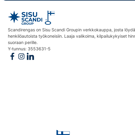
Scandirengas on Sisu Scandi Groupin verkkokauppa, josta löydät
henkilöautoista työkoneisiin. Laaja valikoima, kilpailukykyiset hi
suoraan perille.
Y-tunnus: 3553631-5
Follow us on Facebook
Follow us on Instagram
Follow us on Linkedin