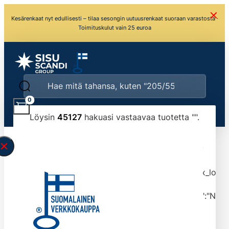
Kesärenkaat nyt edullisesti – tilaa sesongin uutuusrenkaat suoraan varastosta ·
Toimituskulut vain 25 euroa
0
Löysin
45127
hakuasi vastaavaa tuotetta "
".
\" found.<\/span><br>Make sure you have
typed the search query correctly.<br>Currently
you can search by title or content.","post_type":
["product"],"ajax_loader_animation":"ripple","ajax_load
tmlmvi","meta_query":
[{"key":"_stock","value":"4","compare":">=","type":"NUM
data-original-query-vars="[]" data-page="1"
data-max-pages="4513" data-start="1" data-