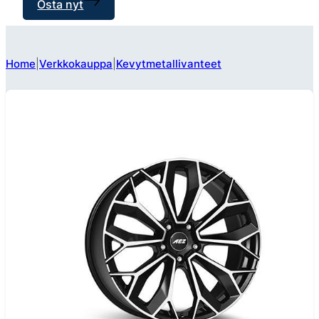
Osta nyt
Home
Verkkokauppa
Kevytmetallivanteet