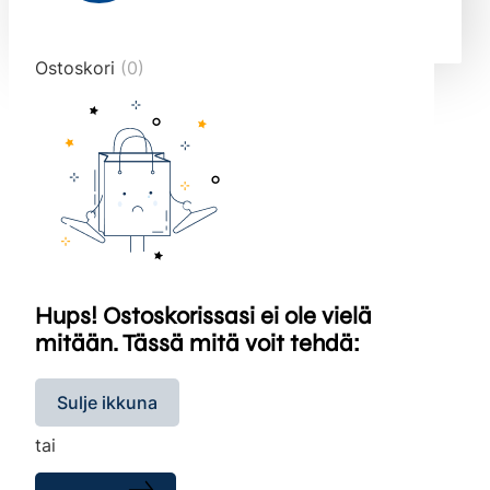
end="10">
Ostoskori
(0)
Hups! Ostoskorissasi ei ole vielä
mitään. Tässä mitä voit tehdä:
Sulje ikkuna
tai