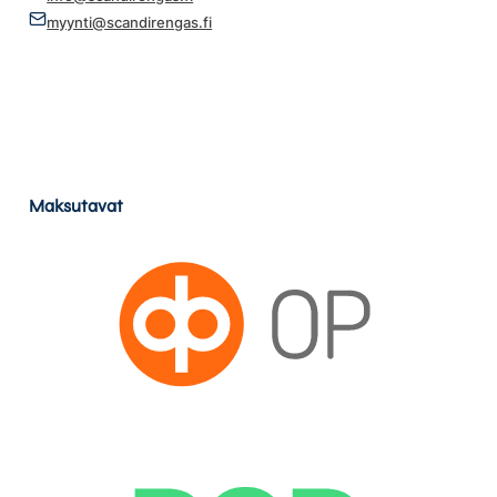
myynti@scandirengas.fi
Maksutavat