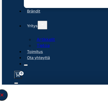
Brändit
Yritys
Artikkelit
Tietoa
Toimitus
Ota yhteyttä
0
Löysin
45273
hakuasi vastaavaa tu
\" found.<\/span><br>Make sure you hav
search query correctly.<br>Currently yo