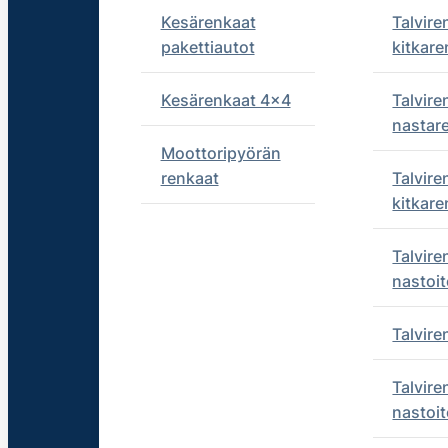
Kesärenkaat
Talvire
pakettiautot
kitkare
Kesärenkaat 4x4
Talvire
nastar
Moottoripyörän
renkaat
Talvire
kitkare
Talvire
nastoit
Talvir
Talvire
nastoit