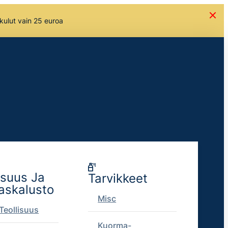
skulut vain 25 euroa
isuus Ja
Tarvikkeet
askalusto
Misc
Teollisuus
Kuorma-