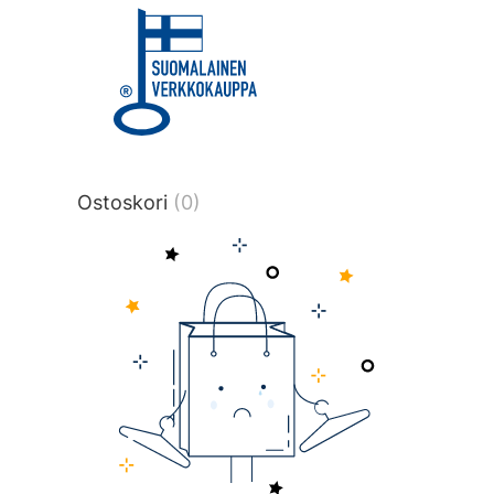
title or content.","post_type":
["product"],"ajax_loader_animation":"ripp
tmlmvi","meta_query":
[{"key":"_stock","value":"4","compare":">
data-original-query-vars="[]" data-page
pages="4528" data-start="1" data-end=
Ostoskori
(0)