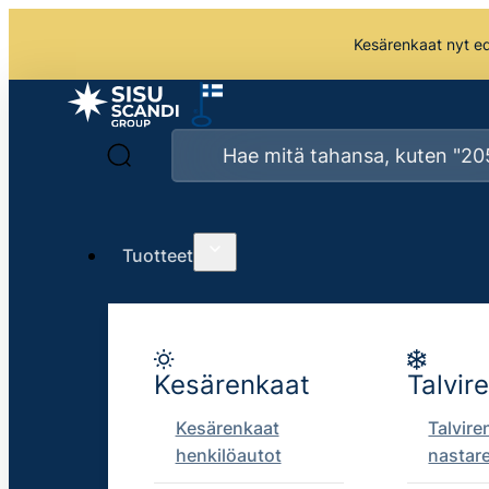
Kesärenkaat nyt edu
Tuotteet
Kesärenkaat
Talvir
Kesärenkaat
Talvire
henkilöautot
nastar