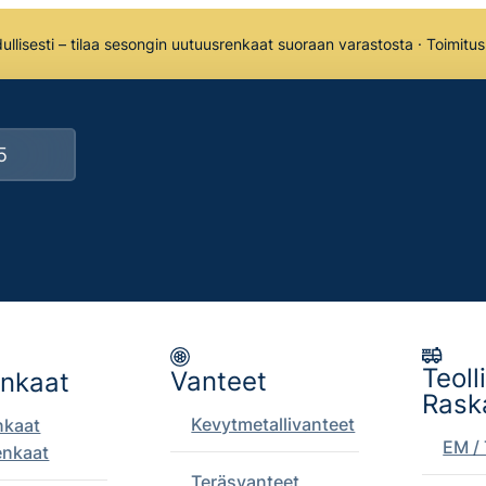
llisesti – tilaa sesongin uutuusrenkaat suoraan varastosta · Toimitu
Teoll
Vanteet
enkaat
Rask
Kevytmetallivanteet
nkaat
EM / 
enkaat
Teräsvanteet