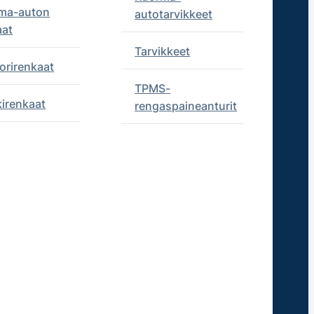
ma-auton
autotarvikkeet
aat
Tarvikkeet
orirenkaat
TPMS-
kirenkaat
rengaspaineanturit