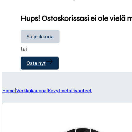
Hups! Ostoskorissasi ei ole vielä 
Sulje ikkuna
tai
Osta nyt
Home
Verkkokauppa
Kevytmetallivanteet