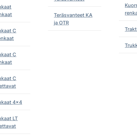
Kuor
nkaat
renk
nkaat
Teräsvanteet KA
ja OTR
Trakt
nkaat C
enkaat
Truk
nkaat C
nkaat
nkaat C
ettavat
enkaat 4x4
nkaat LT
ettavat