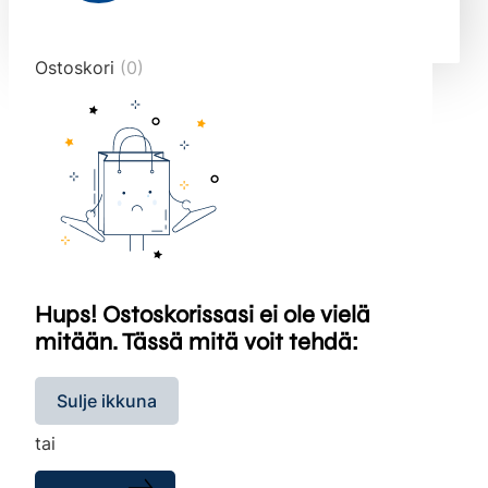
end="10">
Ostoskori
(0)
Hups! Ostoskorissasi ei ole vielä
mitään. Tässä mitä voit tehdä:
Sulje ikkuna
tai