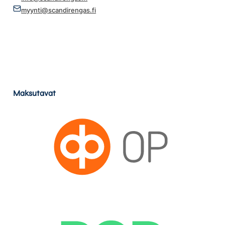
myynti@scandirengas.fi
Maksutavat