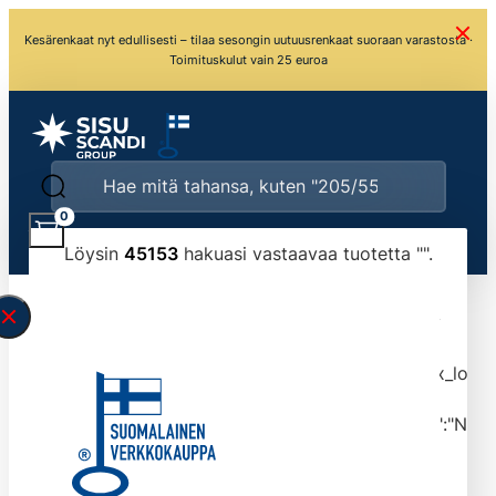
Kesärenkaat nyt edullisesti – tilaa sesongin uutuusrenkaat suoraan varastosta ·
Toimituskulut vain 25 euroa
0
Löysin
45153
hakuasi vastaavaa tuotetta "
".
\" found.<\/span><br>Make sure you have
typed the search query correctly.<br>Currently
you can search by title or content.","post_type":
["product"],"ajax_loader_animation":"ripple","ajax_load
tmlmvi","meta_query":
[{"key":"_stock","value":"4","compare":">=","type":"NUM
data-original-query-vars="[]" data-page="1"
data-max-pages="4516" data-start="1" data-