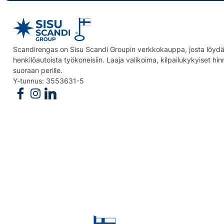
Scandirengas on Sisu Scandi Groupin verkkokauppa, josta löydät
henkilöautoista työkoneisiin. Laaja valikoima, kilpailukykyiset hi
suoraan perille.
Y-tunnus: 3553631-5
Follow us on Facebook
Follow us on Instagram
Follow us on Linkedin