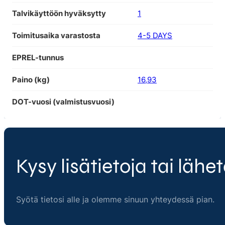
Talvikäyttöön hyväksytty
1
Toimitusaika varastosta
4-5 DAYS
EPREL-tunnus
Paino (kg)
16,93
DOT-vuosi (valmistusvuosi)
Kysy lisätietoja tai lähet
Syötä tietosi alle ja olemme sinuun yhteydessä pian.