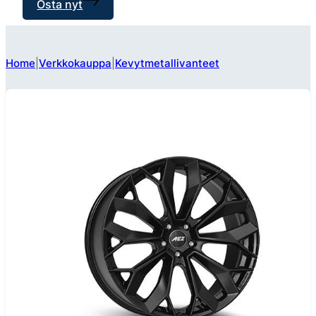
Osta nyt
Home
Verkkokauppa
Kevytmetallivanteet