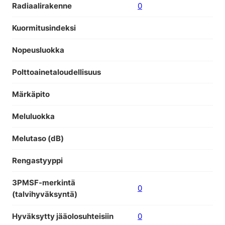
Radiaalirakenne
0
Kuormitusindeksi
Nopeusluokka
Polttoainetaloudellisuus
Märkäpito
Meluluokka
Melutaso (dB)
Rengastyyppi
3PMSF-merkintä
0
(talvihyväksyntä)
Hyväksytty jääolosuhteisiin
0