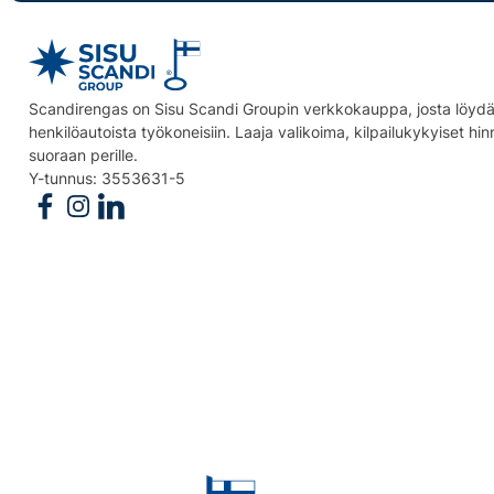
Scandirengas on Sisu Scandi Groupin verkkokauppa, josta löydät
henkilöautoista työkoneisiin. Laaja valikoima, kilpailukykyiset hi
suoraan perille.
Y-tunnus: 3553631-5
Follow us on Facebook
Follow us on Instagram
Follow us on Linkedin