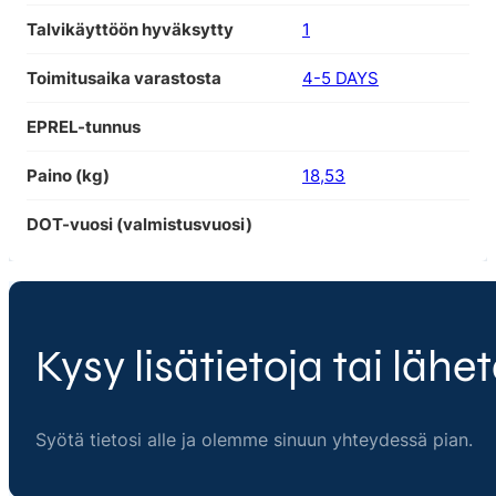
Talvikäyttöön hyväksytty
1
Toimitusaika varastosta
4-5 DAYS
EPREL-tunnus
Paino (kg)
18,53
DOT-vuosi (valmistusvuosi)
Kysy lisätietoja tai lähet
Syötä tietosi alle ja olemme sinuun yhteydessä pian.