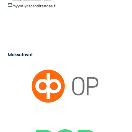
myynti@scandirengas.fi
Maksutavat