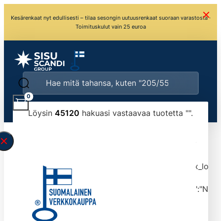
Kesärenkaat nyt edullisesti – tilaa sesongin uutuusrenkaat suoraan varastosta ·
Toimituskulut vain 25 euroa
0
Löysin
45120
hakuasi vastaavaa tuotetta "
".
\" found.<\/span><br>Make sure you have
typed the search query correctly.<br>Currently
you can search by title or content.","post_type":
["product"],"ajax_loader_animation":"ripple","ajax_load
tmlmvi","meta_query":
[{"key":"_stock","value":"4","compare":">=","type":"NUM
data-original-query-vars="[]" data-page="1"
data-max-pages="4512" data-start="1" data-