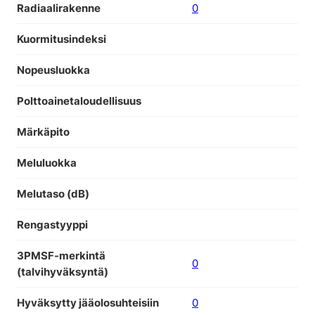
Radiaalirakenne
0
Kuormitusindeksi
Nopeusluokka
Polttoainetaloudellisuus
Märkäpito
Meluluokka
Melutaso (dB)
Rengastyyppi
3PMSF-merkintä
0
(talvihyväksyntä)
Hyväksytty jääolosuhteisiin
0