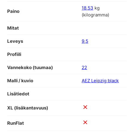
18,53
kg
Paino
(kilogramma)
Mitat
Leveys
9,5
Profiili
Vannekoko (tuumaa)
22
Malli / kuvio
AEZ Leipzig black
Lisätiedot
XL (lisäkantavuus)
RunFlat