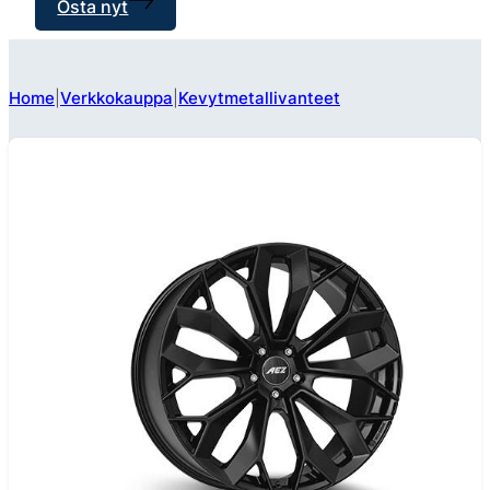
Osta nyt
Home
Verkkokauppa
Kevytmetallivanteet