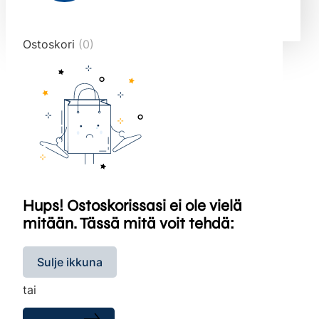
end="10">
Ostoskori
(0)
Hups! Ostoskorissasi ei ole vielä
mitään. Tässä mitä voit tehdä:
Sulje ikkuna
tai