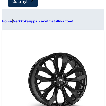
Osta nyt
Home
Verkkokauppa
Kevytmetallivanteet