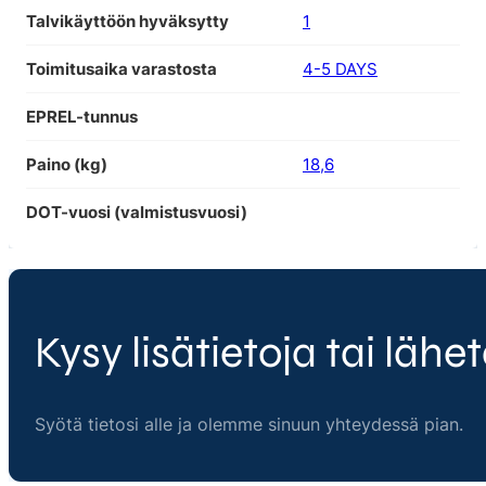
Talvikäyttöön hyväksytty
1
Toimitusaika varastosta
4-5 DAYS
EPREL-tunnus
Paino (kg)
18,6
DOT-vuosi (valmistusvuosi)
Kysy lisätietoja tai lähet
Syötä tietosi alle ja olemme sinuun yhteydessä pian.