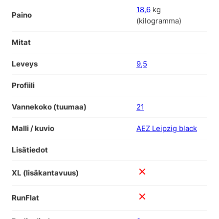
18,6
kg
Paino
(kilogramma)
Mitat
Leveys
9,5
Profiili
Vannekoko (tuumaa)
21
Malli / kuvio
AEZ Leipzig black
Lisätiedot
XL (lisäkantavuus)
RunFlat