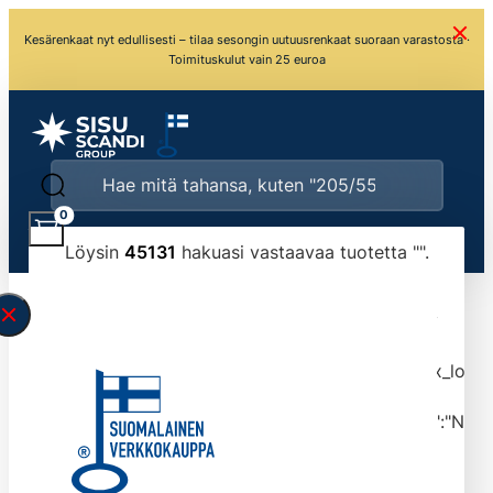
Kesärenkaat nyt edullisesti – tilaa sesongin uutuusrenkaat suoraan varastosta ·
Toimituskulut vain 25 euroa
0
Löysin
45131
hakuasi vastaavaa tuotetta "
".
\" found.<\/span><br>Make sure you have
typed the search query correctly.<br>Currently
you can search by title or content.","post_type":
["product"],"ajax_loader_animation":"ripple","ajax_load
tmlmvi","meta_query":
[{"key":"_stock","value":"4","compare":">=","type":"NUM
data-original-query-vars="[]" data-page="1"
data-max-pages="4514" data-start="1" data-