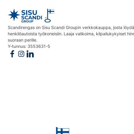
Scandirengas on Sisu Scandi Groupin verkkokauppa, josta löydät
henkilöautoista työkoneisiin. Laaja valikoima, kilpailukykyiset hi
suoraan perille.
Y-tunnus: 3553631-5
Follow us on Facebook
Follow us on Instagram
Follow us on Linkedin