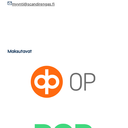
myynti@scandirengas.fi
Maksutavat