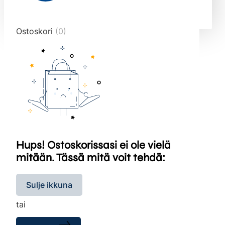
end="10">
Ostoskori
(0)
Hups! Ostoskorissasi ei ole vielä
mitään. Tässä mitä voit tehdä:
Sulje ikkuna
tai