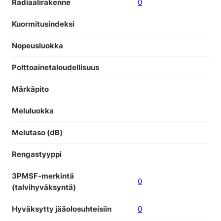
Radiaalirakenne
0
Kuormitusindeksi
Nopeusluokka
Polttoainetaloudellisuus
Märkäpito
Meluluokka
Melutaso (dB)
Rengastyyppi
3PMSF-merkintä
0
(talvihyväksyntä)
Hyväksytty jääolosuhteisiin
0