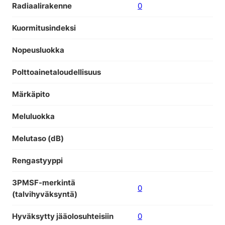
Radiaalirakenne
0
Kuormitusindeksi
Nopeusluokka
Polttoainetaloudellisuus
Märkäpito
Meluluokka
Melutaso (dB)
Rengastyyppi
3PMSF-merkintä
0
(talvihyväksyntä)
Hyväksytty jääolosuhteisiin
0