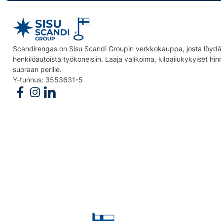
Scandirengas on Sisu Scandi Groupin verkkokauppa, josta löydät
henkilöautoista työkoneisiin. Laaja valikoima, kilpailukykyiset hi
suoraan perille.
Y-tunnus: 3553631-5
Follow us on Facebook
Follow us on Instagram
Follow us on Linkedin