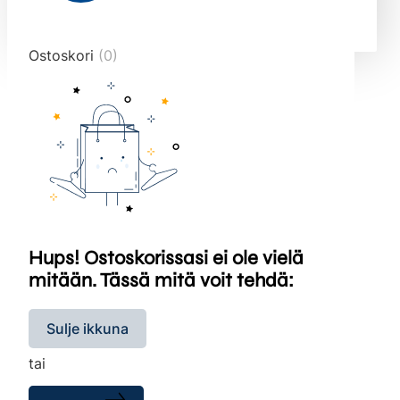
end="10">
Ostoskori
(0)
Hups! Ostoskorissasi ei ole vielä
mitään. Tässä mitä voit tehdä:
Sulje ikkuna
tai