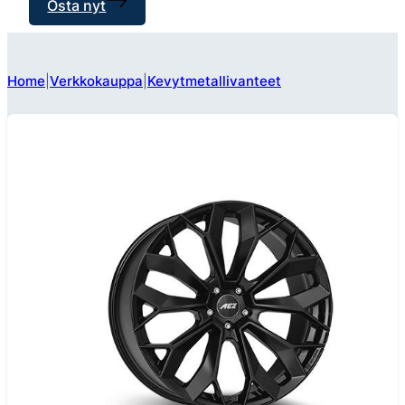
Osta nyt
Home
Verkkokauppa
Kevytmetallivanteet