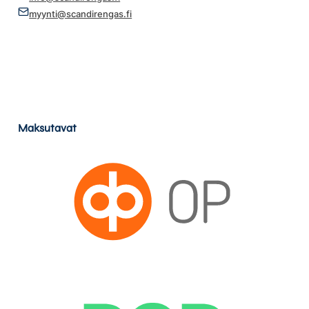
myynti@scandirengas.fi
Maksutavat