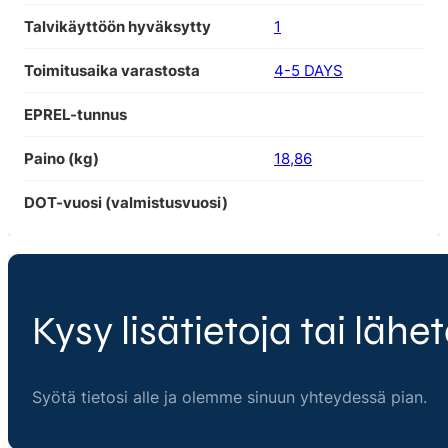
Talvikäyttöön hyväksytty
1
Toimitusaika varastosta
4-5 DAYS
EPREL-tunnus
Paino (kg)
18,86
DOT-vuosi (valmistusvuosi)
Kysy lisätietoja tai lähet
Syötä tietosi alle ja olemme sinuun yhteydessä pian.