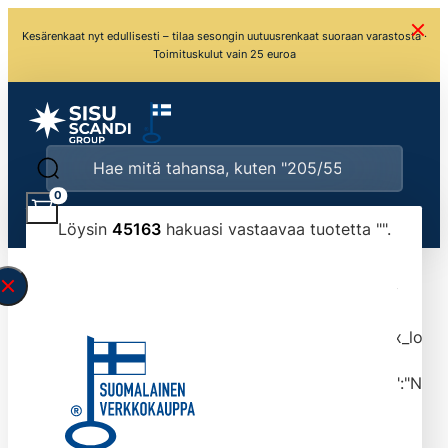
Kesärenkaat nyt edullisesti – tilaa sesongin uutuusrenkaat suoraan varastosta ·
Toimituskulut vain 25 euroa
0
Löysin
45163
hakuasi vastaavaa tuotetta "
".
\" found.<\/span><br>Make sure you have
typed the search query correctly.<br>Currently
you can search by title or content.","post_type":
["product"],"ajax_loader_animation":"ripple","ajax_load
tmlmvi","meta_query":
[{"key":"_stock","value":"4","compare":">=","type":"NUM
data-original-query-vars="[]" data-page="1"
data-max-pages="4517" data-start="1" data-