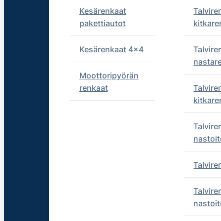
Kesärenkaat
Talvire
pakettiautot
kitkare
Kesärenkaat 4x4
Talvire
nastar
Moottoripyörän
renkaat
Talvire
kitkare
Talvire
nastoit
Talvir
Talvire
nastoit