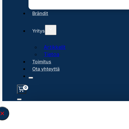
Brändit
Yritys
Artikkelit
Tietoa
Toimitus
Ota yhteyttä
0
Löysin
45106
hakuasi vastaavaa tu
\" found.<\/span><br>Make sure you hav
search query correctly.<br>Currently yo