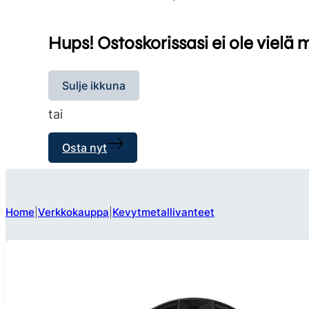
Hups! Ostoskorissasi ei ole vielä 
Sulje ikkuna
tai
Osta nyt
Home
Verkkokauppa
Kevytmetallivanteet