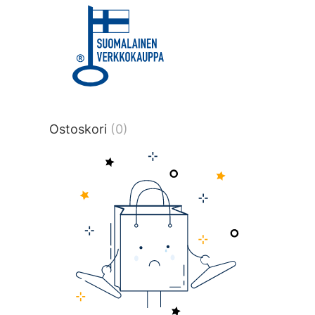
title or content.","post_type":
["product"],"ajax_loader_animation":"ripp
tmlmvi","meta_query":
[{"key":"_stock","value":"4","compare":">
data-original-query-vars="[]" data-page
pages="4511" data-start="1" data-end="
Ostoskori
(0)