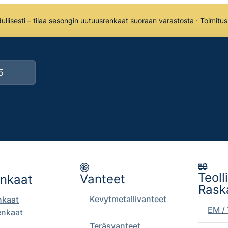
llisesti – tilaa sesongin uutuusrenkaat suoraan varastosta · Toimitu
Teoll
Vanteet
enkaat
Rask
Kevytmetallivanteet
nkaat
EM / 
enkaat
Teräsvanteet