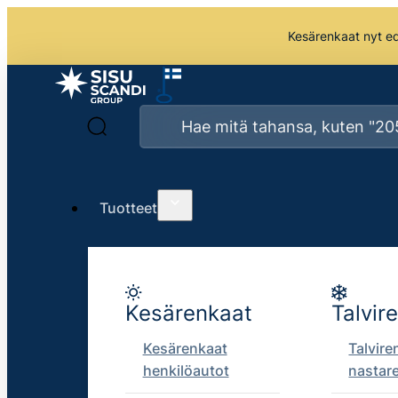
Kesärenkaat nyt edu
Tuotteet
Kesärenkaat
Talvir
Kesärenkaat
Talvire
henkilöautot
nastar