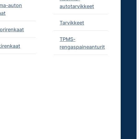
ma-auton
autotarvikkeet
aat
Tarvikkeet
orirenkaat
TPMS-
kirenkaat
rengaspaineanturit