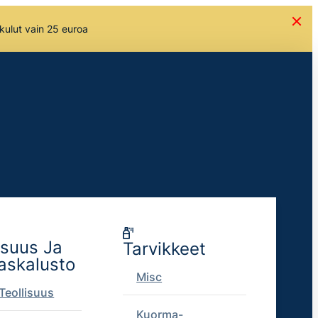
skulut vain 25 euroa
isuus Ja
Tarvikkeet
askalusto
Misc
Teollisuus
Kuorma-