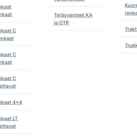
Kuor
nkaat
renk
nkaat
Teräsvanteet KA
ja OTR
Trakt
nkaat C
enkaat
Truk
nkaat C
nkaat
nkaat C
ettavat
enkaat 4x4
nkaat LT
ettavat