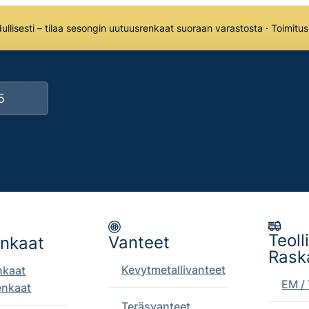
llisesti – tilaa sesongin uutuusrenkaat suoraan varastosta · Toimitu
Teoll
Vanteet
enkaat
Rask
Kevytmetallivanteet
nkaat
EM / 
enkaat
Teräsvanteet