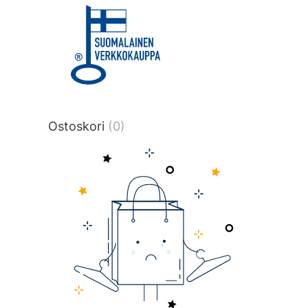
title or content.","post_type":
["product"],"ajax_loader_animation":"ripp
tmlmvi","meta_query":
[{"key":"_stock","value":"4","compare":">
data-original-query-vars="[]" data-page
pages="4513" data-start="1" data-end="
Ostoskori
(0)