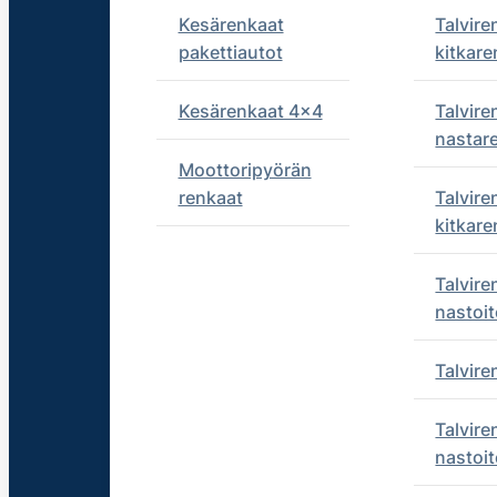
Kesärenkaat
Talvire
pakettiautot
kitkare
Kesärenkaat 4x4
Talvire
nastar
Moottoripyörän
renkaat
Talvire
kitkare
Talvire
nastoit
Talvir
Talvire
nastoit