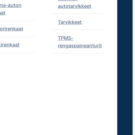
ma-auton
autotarvikkeet
aat
Tarvikkeet
orirenkaat
TPMS-
kirenkaat
rengaspaineanturit