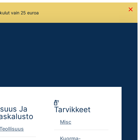
skulut vain 25 euroa
isuus Ja
Tarvikkeet
askalusto
Misc
Teollisuus
Kuorma-