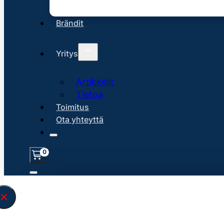
Brändit
Yritys
Artikkelit
Tietoa
Toimitus
Ota yhteyttä
0
Löysin
45124
hakuasi vastaavaa tu
\" found.<\/span><br>Make sure you hav
search query correctly.<br>Currently yo