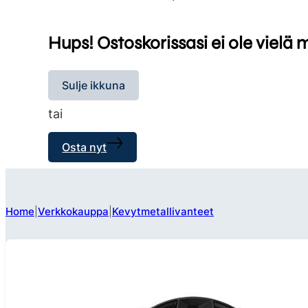
Hups! Ostoskorissasi ei ole vielä 
Sulje ikkuna
tai
Osta nyt
Home
Verkkokauppa
Kevytmetallivanteet