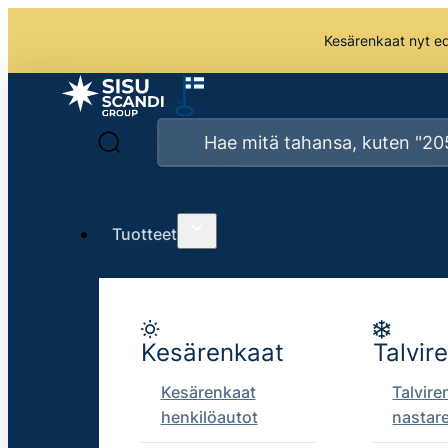
Kesärenkaat nyt edu
Tuotteet
Kesärenkaat
Talvir
Kesärenkaat
Talvire
henkilöautot
nastar