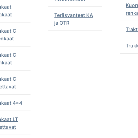
Kuor
nkaat
renk
nkaat
Teräsvanteet KA
ja OTR
Trakt
nkaat C
enkaat
Truk
nkaat C
nkaat
nkaat C
ettavat
enkaat 4x4
nkaat LT
ettavat