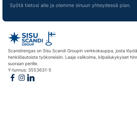
Syötä tietosi alle ja olemme sinuun yhteydessä pian.
Scandirengas on Sisu Scandi Groupin verkkokauppa, josta löydät
henkilöautoista työkoneisiin. Laaja valikoima, kilpailukykyiset hi
suoraan perille.
Y-tunnus: 3553631-5
Follow us on Facebook
Follow us on Instagram
Follow us on Linkedin