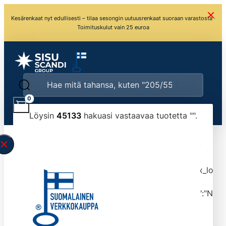
Kesärenkaat nyt edullisesti – tilaa sesongin uutuusrenkaat suoraan varastosta ·
Toimituskulut vain 25 euroa
0
Löysin
45133
hakuasi vastaavaa tuotetta "
".
\" found.<\/span><br>Make sure you have
typed the search query correctly.<br>Currently
you can search by title or content.","post_type":
["product"],"ajax_loader_animation":"ripple","ajax_load
tmlmvi","meta_query":
[{"key":"_stock","value":"4","compare":">=","type":"NUM
data-original-query-vars="[]" data-page="1"
data-max-pages="4514" data-start="1" data-