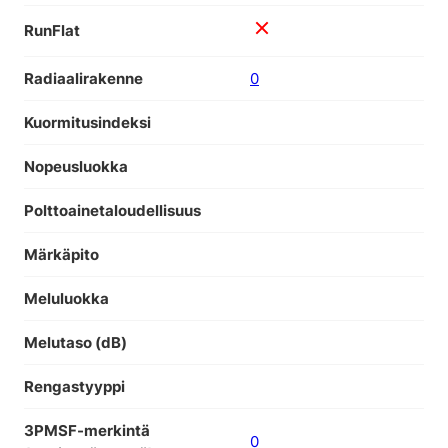
RunFlat
Radiaalirakenne
0
Kuormitusindeksi
Nopeusluokka
Polttoainetaloudellisuus
Märkäpito
Meluluokka
Melutaso (dB)
Rengastyyppi
3PMSF-merkintä
0