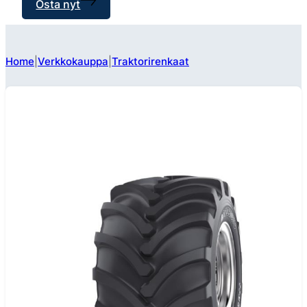
Osta nyt
Home
Verkkokauppa
Traktorirenkaat