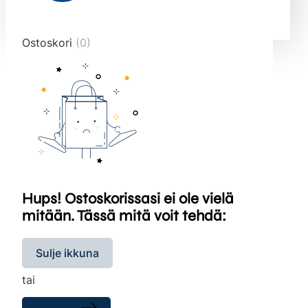
end="10">
Ostoskori
(0)
Hups! Ostoskorissasi ei ole vielä
mitään. Tässä mitä voit tehdä:
Sulje ikkuna
tai