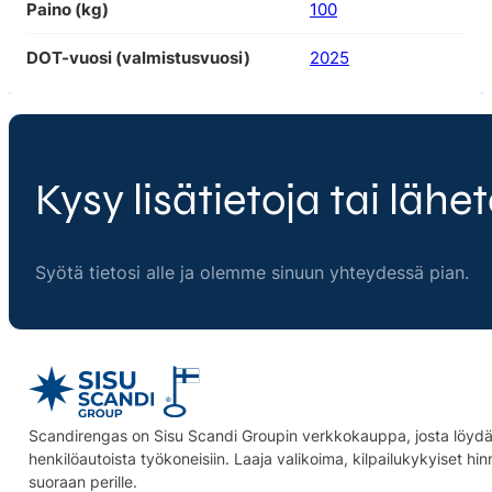
Paino (kg)
100
DOT-vuosi (valmistusvuosi)
2025
Kysy lisätietoja tai lähet
Syötä tietosi alle ja olemme sinuun yhteydessä pian.
Scandirengas on Sisu Scandi Groupin verkkokauppa, josta löydät
henkilöautoista työkoneisiin. Laaja valikoima, kilpailukykyiset hi
suoraan perille.