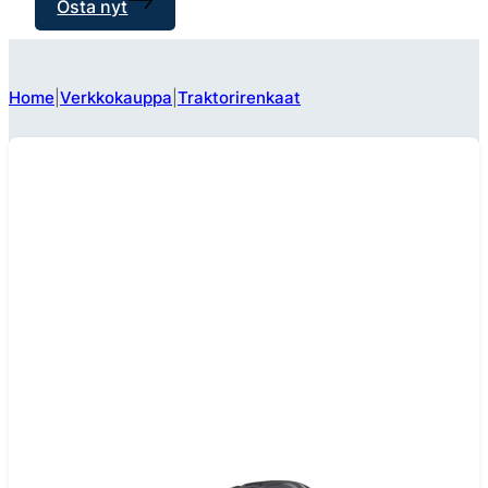
Osta nyt
Home
Verkkokauppa
Traktorirenkaat