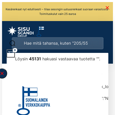
Kesärenkaat nyt edullisesti – tilaa sesongin uutuusrenkaat suoraan varastosta ·
Toimituskulut vain 25 euroa
0
Löysin
45131
hakuasi vastaavaa tuotetta "
".
\" found.<\/span><br>Make sure you have
typed the search query correctly.<br>Currently
you can search by title or content.","post_type":
["product"],"ajax_loader_animation":"ripple","ajax_load
tmlmvi","meta_query":
[{"key":"_stock","value":"4","compare":">=","type":"NUM
data-original-query-vars="[]" data-page="1"
data-max-pages="4514" data-start="1" data-