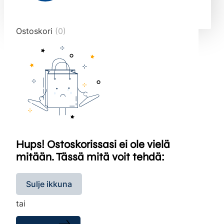
end="10">
Ostoskori
(0)
Hups! Ostoskorissasi ei ole vielä
mitään. Tässä mitä voit tehdä:
Sulje ikkuna
tai