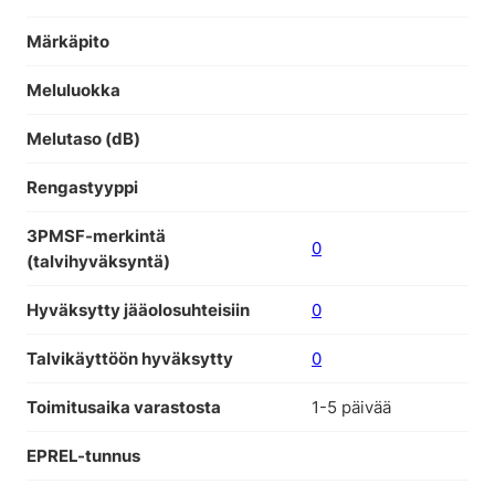
Märkäpito
Meluluokka
Melutaso (dB)
Rengastyyppi
3PMSF-merkintä
0
(talvihyväksyntä)
Hyväksytty jääolosuhteisiin
0
Talvikäyttöön hyväksytty
0
Toimitusaika varastosta
1-5 päivää
EPREL-tunnus