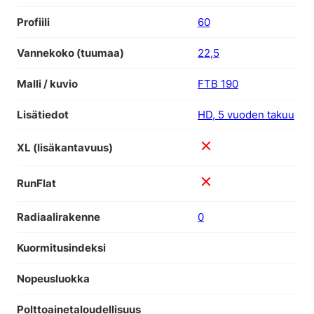
Profiili
60
Vannekoko (tuumaa)
22,5
Malli / kuvio
FTB 190
Lisätiedot
HD, 5 vuoden takuu
XL (lisäkantavuus)
RunFlat
Radiaalirakenne
0
Kuormitusindeksi
Nopeusluokka
Polttoainetaloudellisuus