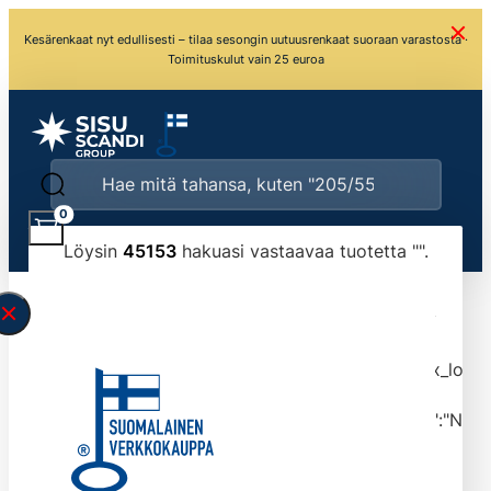
Kesärenkaat nyt edullisesti – tilaa sesongin uutuusrenkaat suoraan varastosta ·
Toimituskulut vain 25 euroa
0
Löysin
45153
hakuasi vastaavaa tuotetta "
".
\" found.<\/span><br>Make sure you have
typed the search query correctly.<br>Currently
you can search by title or content.","post_type":
["product"],"ajax_loader_animation":"ripple","ajax_load
tmlmvi","meta_query":
[{"key":"_stock","value":"4","compare":">=","type":"NUM
data-original-query-vars="[]" data-page="1"
data-max-pages="4516" data-start="1" data-