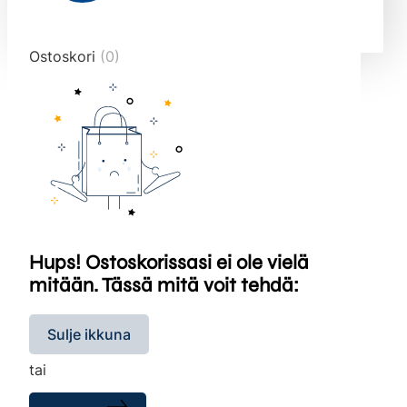
end="10">
Ostoskori
(0)
Hups! Ostoskorissasi ei ole vielä
mitään. Tässä mitä voit tehdä:
Sulje ikkuna
tai