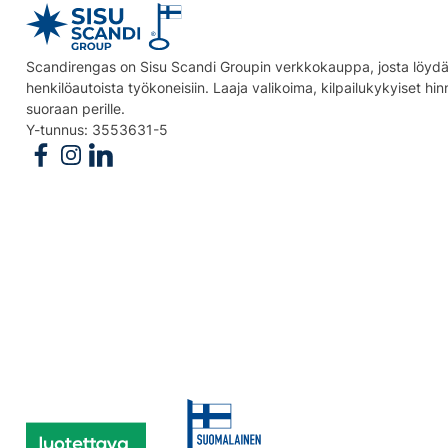
Scandirengas on Sisu Scandi Groupin verkkokauppa, josta löydät
henkilöautoista työkoneisiin. Laaja valikoima, kilpailukykyiset hi
suoraan perille.
Y-tunnus: 3553631-5
Follow us on Facebook
Follow us on Instagram
Follow us on Linkedin