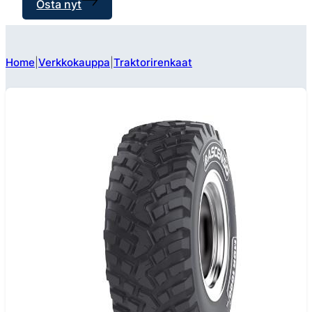
Osta nyt
Home
Verkkokauppa
Traktorirenkaat