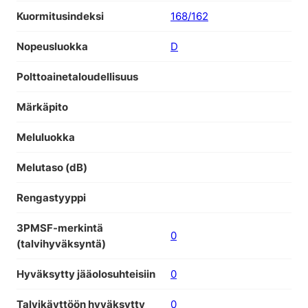
Kuormitusindeksi
168/162
Nopeusluokka
D
Polttoainetaloudellisuus
Märkäpito
Meluluokka
Melutaso (dB)
Rengastyyppi
3PMSF-merkintä
0
(talvihyväksyntä)
Hyväksytty jääolosuhteisiin
0
Talvikäyttöön hyväksytty
0