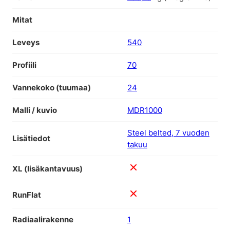
Mitat
Leveys
540
Profiili
70
Vannekoko (tuumaa)
24
Malli / kuvio
MDR1000
Steel belted, 7 vuoden
Lisätiedot
takuu
XL (lisäkantavuus)
RunFlat
Radiaalirakenne
1