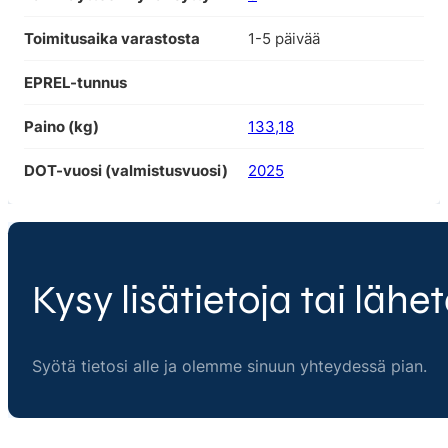
Toimitusaika varastosta
1-5 päivää
EPREL-tunnus
Paino (kg)
133,18
DOT-vuosi (valmistusvuosi)
2025
Kysy lisätietoja tai lähet
Syötä tietosi alle ja olemme sinuun yhteydessä pian.