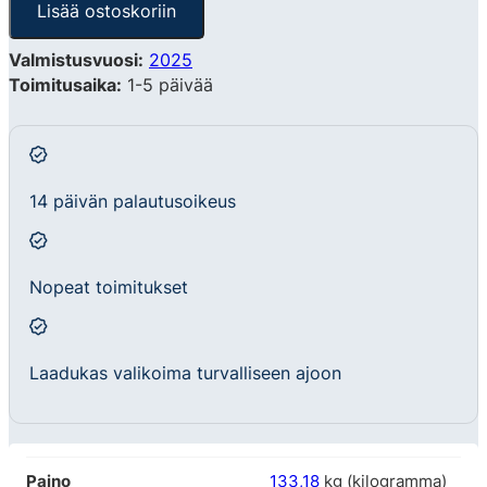
Lisää ostoskoriin
Valmistusvuosi:
2025
Toimitusaika:
1-5 päivää
14 päivän palautusoikeus
Nopeat toimitukset
Laadukas valikoima turvalliseen ajoon
Paino
133,18
kg (kilogramma)