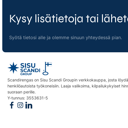
Kysy lisätietoja tai lähet
Syötä tietosi alle ja olemme sinuun yhteydessä pian.
Scandirengas on Sisu Scandi Groupin verkkokauppa, josta löydät
henkilöautoista työkoneisiin. Laaja valikoima, kilpailukykyiset hi
suoraan perille.
Y-tunnus: 3553631-5
Follow us on Facebook
Follow us on Instagram
Follow us on Linkedin