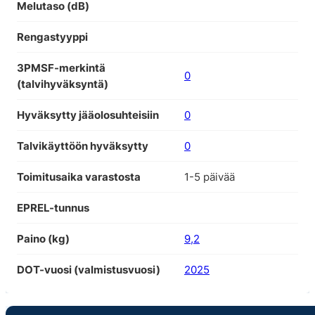
Melutaso (dB)
Rengastyyppi
3PMSF-merkintä
0
(talvihyväksyntä)
Hyväksytty jääolosuhteisiin
0
Talvikäyttöön hyväksytty
0
Toimitusaika varastosta
1-5 päivää
EPREL-tunnus
Paino (kg)
9,2
DOT-vuosi (valmistusvuosi)
2025