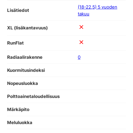
(18-22,5) 5 vuoden
Lisätiedot
takuu
XL (lisäkantavuus)
RunFlat
Radiaalirakenne
0
Kuormitusindeksi
Nopeusluokka
Polttoainetaloudellisuus
Märkäpito
Meluluokka