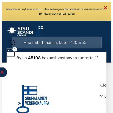
Kesärenkaat nyt edullisesti – tilaa sesongin uutuusrenkaat suoraan varastosta ·
Toimituskulut vain 25 euroa
0
Löysin
45108
hakuasi vastaavaa tuotetta "
".
\" found.<\/span><br>Make sure you have
typed the search query correctly.<br>Currently
you can search by title or content.","post_type":
["product"],"ajax_loader_animation":"ripple","ajax_load
tmlmvi","meta_query":
[{"key":"_stock","value":"4","compare":">=","type":"NUM
data-original-query-vars="[]" data-page="1"
data-max-pages="4511" data-start="1" data-