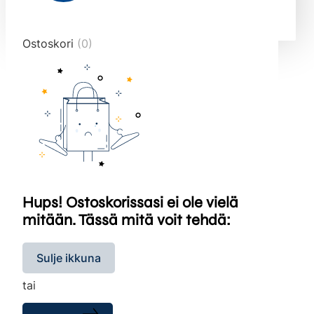
end="10">
Ostoskori
(0)
Hups! Ostoskorissasi ei ole vielä
mitään. Tässä mitä voit tehdä:
Sulje ikkuna
tai