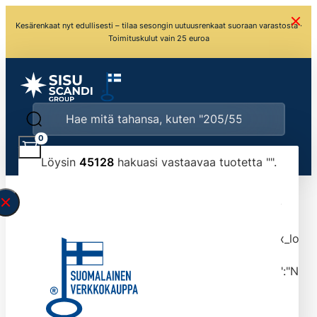
Kesärenkaat nyt edullisesti – tilaa sesongin uutuusrenkaat suoraan varastosta ·
Toimituskulut vain 25 euroa
0
Löysin
45128
hakuasi vastaavaa tuotetta "
".
\" found.<\/span><br>Make sure you have
typed the search query correctly.<br>Currently
you can search by title or content.","post_type":
["product"],"ajax_loader_animation":"ripple","ajax_load
tmlmvi","meta_query":
[{"key":"_stock","value":"4","compare":">=","type":"NUM
data-original-query-vars="[]" data-page="1"
data-max-pages="4513" data-start="1" data-