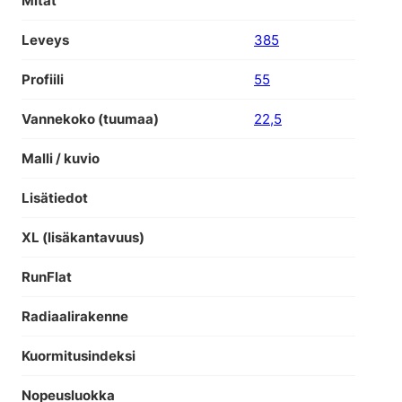
Mitat
Leveys
385
Profiili
55
Vannekoko (tuumaa)
22,5
Malli / kuvio
Lisätiedot
XL (lisäkantavuus)
RunFlat
Radiaalirakenne
Kuormitusindeksi
Nopeusluokka