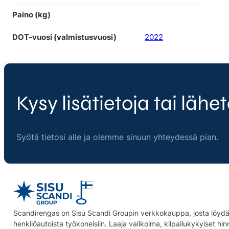
Paino (kg)
DOT-vuosi (valmistusvuosi)
2022
Kysy lisätietoja tai lähet
Syötä tietosi alle ja olemme sinuun yhteydessä pian.
Scandirengas on Sisu Scandi Groupin verkkokauppa, josta löydät
henkilöautoista työkoneisiin. Laaja valikoima, kilpailukykyiset hi