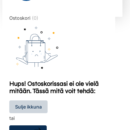
end="10">
Ostoskori
(0)
Hups! Ostoskorissasi ei ole vielä
mitään. Tässä mitä voit tehdä:
Sulje ikkuna
tai