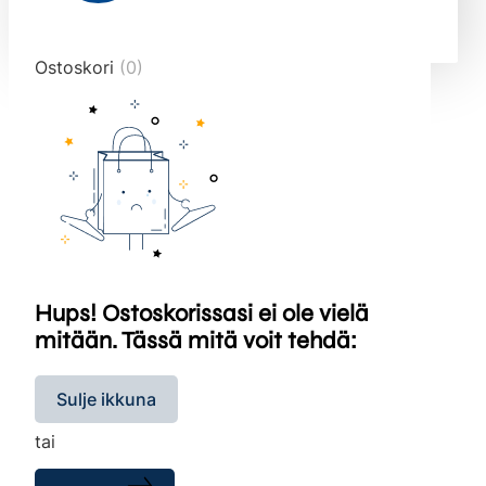
end="10">
Ostoskori
(0)
Hups! Ostoskorissasi ei ole vielä
mitään. Tässä mitä voit tehdä:
Sulje ikkuna
tai