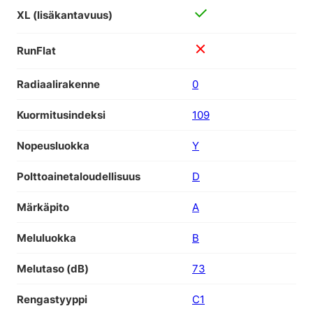
XL (lisäkantavuus)
RunFlat
Radiaalirakenne
0
Kuormitusindeksi
109
Nopeusluokka
Y
Polttoainetaloudellisuus
D
Märkäpito
A
Meluluokka
B
Melutaso (dB)
73
Rengastyyppi
C1