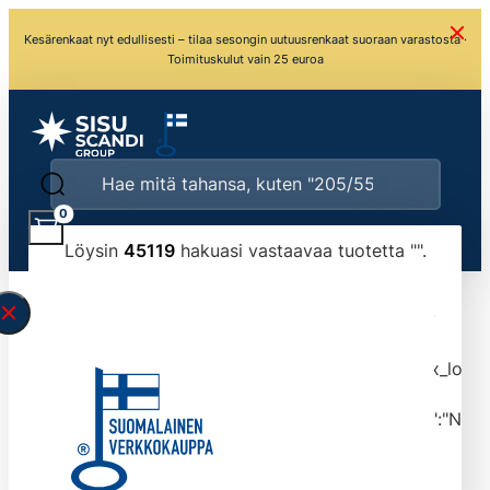
Kesärenkaat nyt edullisesti – tilaa sesongin uutuusrenkaat suoraan varastosta ·
Toimituskulut vain 25 euroa
0
Löysin
45119
hakuasi vastaavaa tuotetta "
".
\" found.<\/span><br>Make sure you have
typed the search query correctly.<br>Currently
you can search by title or content.","post_type":
["product"],"ajax_loader_animation":"ripple","ajax_load
tmlmvi","meta_query":
[{"key":"_stock","value":"4","compare":">=","type":"NUM
data-original-query-vars="[]" data-page="1"
data-max-pages="4512" data-start="1" data-