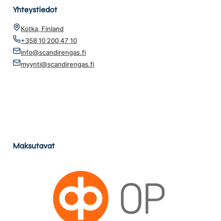
Yhteystiedot
Kotka, Finland
+358 10 200 47 10
info@scandirengas.fi
myynti@scandirengas.fi
Maksutavat