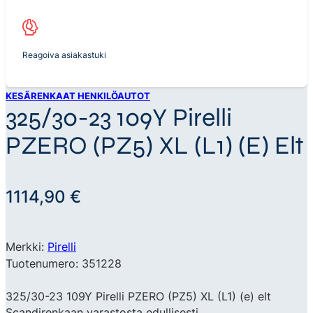
Reagoiva asiakastuki
KESÄRENKAAT HENKILÖAUTOT
325/30-23 109Y Pirelli
PZERO (PZ5) XL (L1) (e) Elt
1114,90
€
Merkki:
Pirelli
Tuotenumero: 351228
325/30-23 109Y Pirelli PZERO (PZ5) XL (L1) (e) elt
Scandirenkaan varastosta edullisesti.