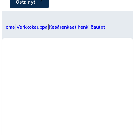
Osta nyt
Home
Verkkokauppa
Kesärenkaat henkilöautot