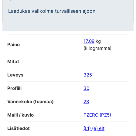
Laadukas valikoima turvalliseen ajoon
17,09
kg
Paino
(kilogramma)
Mitat
Leveys
325
Profiili
30
Vannekoko (tuumaa)
23
Malli / kuvio
PZERO (PZ5)
Lisätiedot
(L1) (e) elt