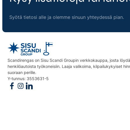
Syötä tietosi alle ja olemme sinuun yhteydessä pian.
Scandirengas on Sisu Scandi Groupin verkkokauppa, josta löydät
henkilöautoista työkoneisiin. Laaja valikoima, kilpailukykyiset hi
suoraan perille.
Y-tunnus: 3553631-5
Follow us on Facebook
Follow us on Instagram
Follow us on Linkedin