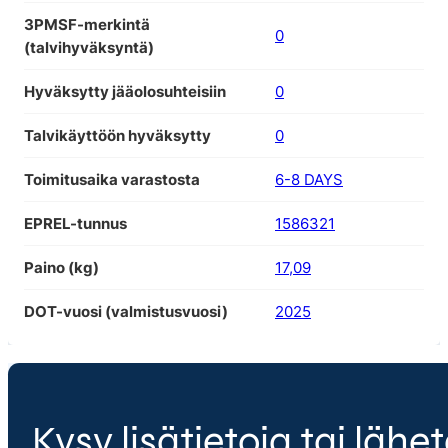
3PMSF-merkintä
0
(talvihyväksyntä)
Hyväksytty jääolosuhteisiin
0
Talvikäyttöön hyväksytty
0
Toimitusaika varastosta
6-8 DAYS
EPREL-tunnus
1586321
Paino (kg)
17,09
DOT-vuosi (valmistusvuosi)
2025
Kysy lisätietoja tai lähet