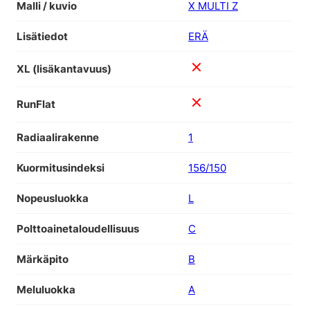
Malli / kuvio
X MULTI Z
Lisätiedot
ERÄ
XL (lisäkantavuus)
RunFlat
Radiaalirakenne
1
Kuormitusindeksi
156/150
Nopeusluokka
L
Polttoainetaloudellisuus
C
Märkäpito
B
Meluluokka
A