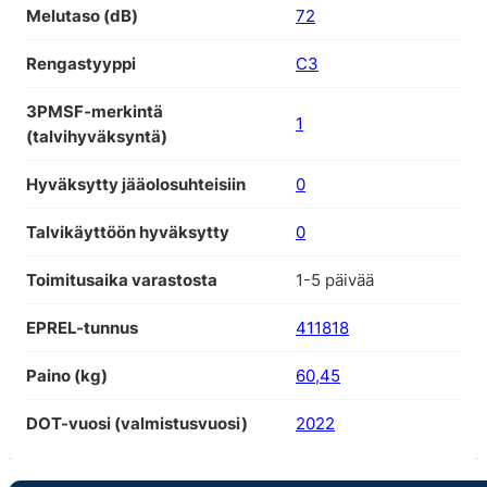
Melutaso (dB)
72
Rengastyyppi
C3
3PMSF-merkintä
1
(talvihyväksyntä)
Hyväksytty jääolosuhteisiin
0
Talvikäyttöön hyväksytty
0
Toimitusaika varastosta
1-5 päivää
EPREL-tunnus
411818
Paino (kg)
60,45
DOT-vuosi (valmistusvuosi)
2022