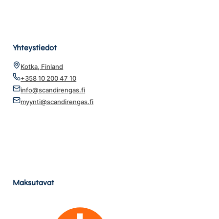
Yhteystiedot
Kotka, Finland
+358 10 200 47 10
info@scandirengas.fi
myynti@scandirengas.fi
Maksutavat