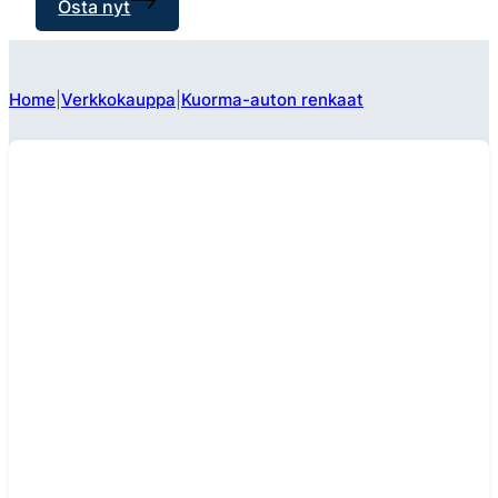
Osta nyt
Home
Verkkokauppa
Kuorma-auton renkaat