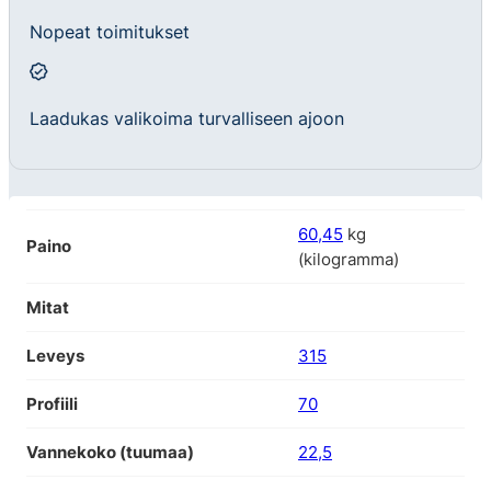
Nopeat toimitukset
Laadukas valikoima turvalliseen ajoon
60,45
kg
Paino
(kilogramma)
Mitat
Leveys
315
Profiili
70
Vannekoko (tuumaa)
22,5