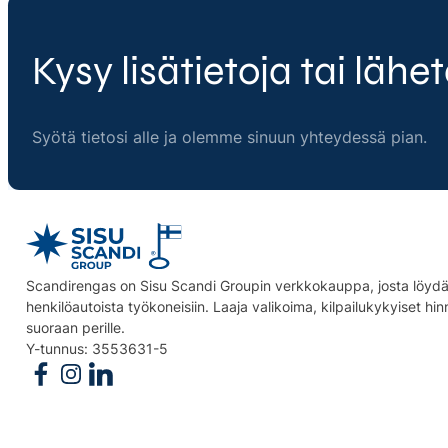
Kysy lisätietoja tai lähet
Syötä tietosi alle ja olemme sinuun yhteydessä pian.
Scandirengas on Sisu Scandi Groupin verkkokauppa, josta löydät
henkilöautoista työkoneisiin. Laaja valikoima, kilpailukykyiset hi
suoraan perille.
Y-tunnus: 3553631-5
Follow us on Facebook
Follow us on Instagram
Follow us on Linkedin