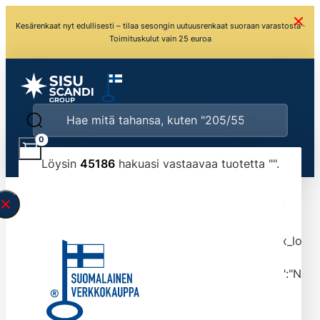
Kesärenkaat nyt edullisesti – tilaa sesongin uutuusrenkaat suoraan varastosta ·
Toimituskulut vain 25 euroa
0
Löysin
45186
hakuasi vastaavaa tuotetta "
".
\" found.<\/span><br>Make sure you have
typed the search query correctly.<br>Currently
you can search by title or content.","post_type":
["product"],"ajax_loader_animation":"ripple","ajax_load
tmlmvi","meta_query":
[{"key":"_stock","value":"4","compare":">=","type":"NUM
data-original-query-vars="[]" data-page="1"
data-max-pages="4519" data-start="1" data-