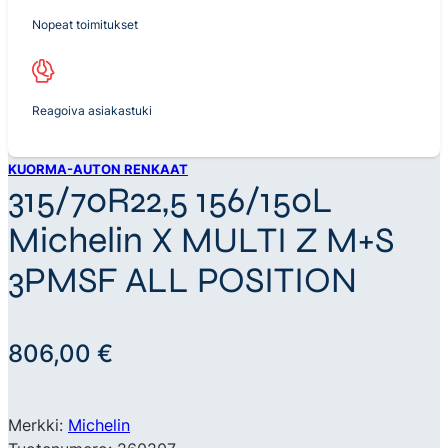
Nopeat toimitukset
Reagoiva asiakastuki
KUORMA-AUTON RENKAAT
315/70R22,5 156/150L
Michelin X MULTI Z M+S
3PMSF ALL POSITION
806,00
€
Merkki:
Michelin