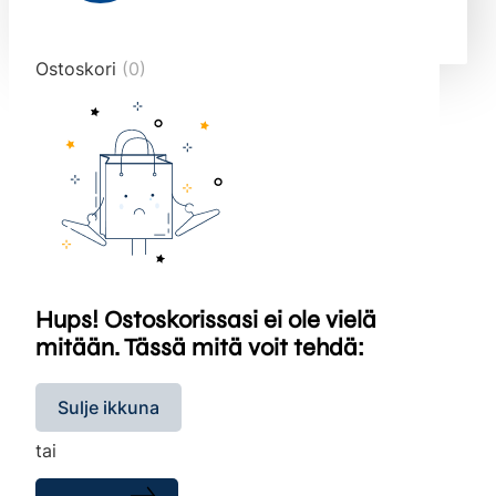
end="10">
Ostoskori
(0)
Hups! Ostoskorissasi ei ole vielä
mitään. Tässä mitä voit tehdä:
Sulje ikkuna
tai