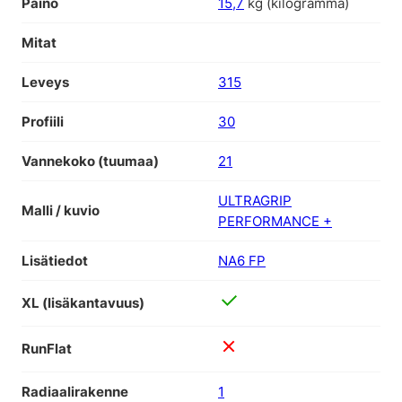
Paino
15,7
kg (kilogramma)
Mitat
Leveys
315
Profiili
30
Vannekoko (tuumaa)
21
ULTRAGRIP
Malli / kuvio
PERFORMANCE +
Lisätiedot
NA6 FP
XL (lisäkantavuus)
RunFlat
Radiaalirakenne
1