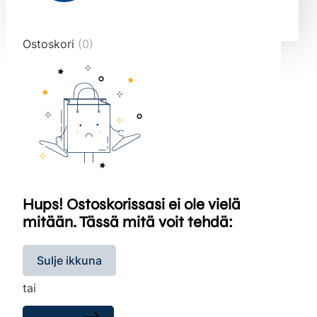
end="10">
Ostoskori
(0)
Hups! Ostoskorissasi ei ole vielä
mitään. Tässä mitä voit tehdä:
Sulje ikkuna
tai