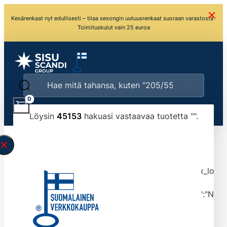
Kesärenkaat nyt edullisesti – tilaa sesongin uutuusrenkaat suoraan varastosta ·
Toimituskulut vain 25 euroa
0
Löysin
45153
hakuasi vastaavaa tuotetta "
".
\" found.<\/span><br>Make sure you have
typed the search query correctly.<br>Currently
you can search by title or content.","post_type":
["product"],"ajax_loader_animation":"ripple","ajax_load
tmlmvi","meta_query":
[{"key":"_stock","value":"4","compare":">=","type":"NUM
data-original-query-vars="[]" data-page="1"
data-max-pages="4516" data-start="1" data-