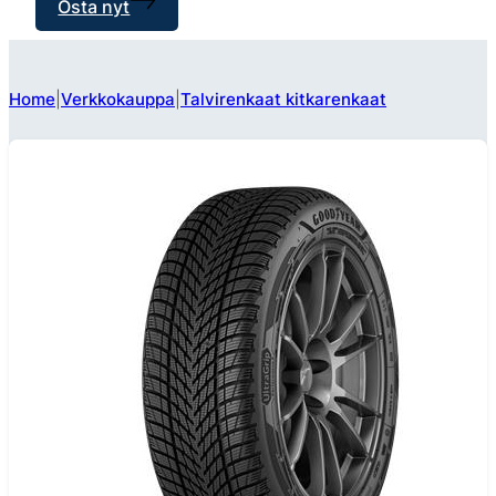
Osta nyt
Home
Verkkokauppa
Talvirenkaat kitkarenkaat