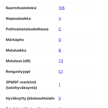
Kuormitusindeksi
105
Nopeusluokka
V
Polttoainetaloudellisuus
C
Märkäpito
D
Meluluokka
B
Melutaso (dB)
73
Rengastyyppi
C1
3PMSF-merkintä
1
(talvihyväksyntä)
Hyväksytty jääolosuhteisiin
0