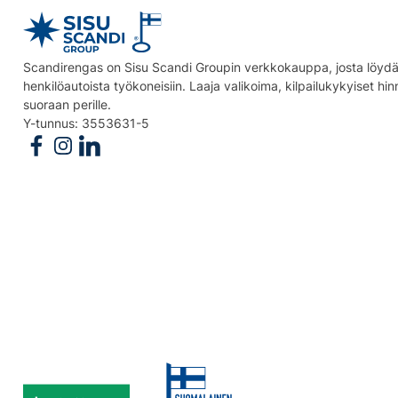
Scandirengas on Sisu Scandi Groupin verkkokauppa, josta löydät
henkilöautoista työkoneisiin. Laaja valikoima, kilpailukykyiset hi
suoraan perille.
Y-tunnus: 3553631-5
Follow us on Facebook
Follow us on Instagram
Follow us on Linkedin