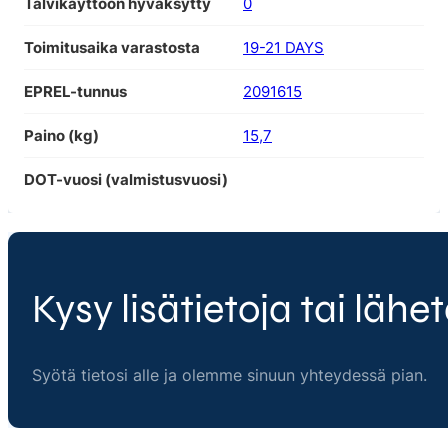
Talvikäyttöön hyväksytty
0
Toimitusaika varastosta
19-21 DAYS
EPREL-tunnus
2091615
Paino (kg)
15,7
DOT-vuosi (valmistusvuosi)
Kysy lisätietoja tai lähet
Syötä tietosi alle ja olemme sinuun yhteydessä pian.