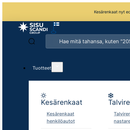
Kesärenkaat nyt edu
Tuotteet
Kesärenkaat
Talvir
Kesärenkaat
Talvire
henkilöautot
nastar