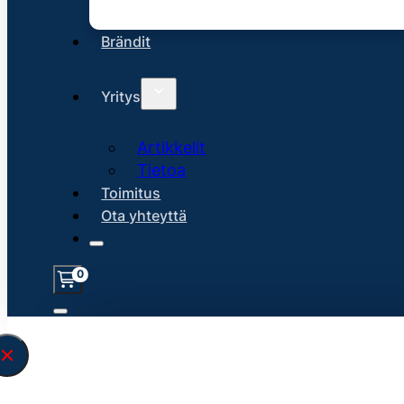
Brändit
Yritys
Artikkelit
Tietoa
Toimitus
Ota yhteyttä
0
Löysin
45115
hakuasi vastaavaa tu
\" found.<\/span><br>Make sure you hav
search query correctly.<br>Currently yo