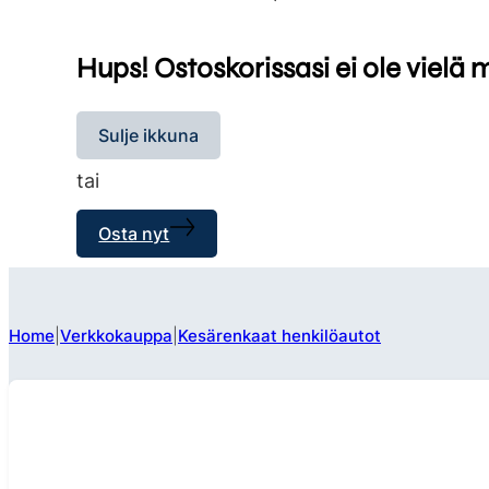
Hups! Ostoskorissasi ei ole vielä 
Sulje ikkuna
tai
Osta nyt
Home
Verkkokauppa
Kesärenkaat henkilöautot