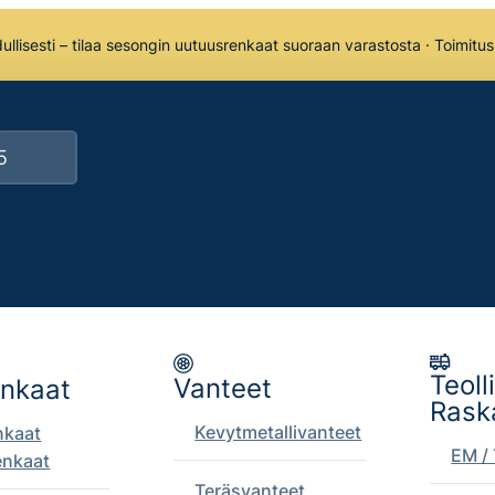
llisesti – tilaa sesongin uutuusrenkaat suoraan varastosta · Toimitu
Teoll
Vanteet
enkaat
Rask
Kevytmetallivanteet
nkaat
EM / 
enkaat
Teräsvanteet