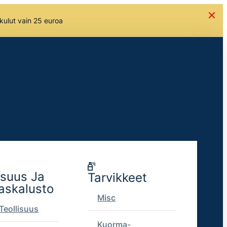
skulut vain 25 euroa
isuus Ja
Tarvikkeet
askalusto
Misc
Teollisuus
Kuorma-