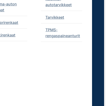
ma-auton
autotarvikkeet
aat
Tarvikkeet
orirenkaat
TPMS-
kirenkaat
rengaspaineanturit