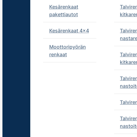
Kesärenkaat
Talvire
pakettiautot
kitkare
Kesärenkaat 4x4
Talvire
nastar
Moottoripyörän
renkaat
Talvire
kitkare
Talvire
nastoit
Talvir
Talvire
nastoit