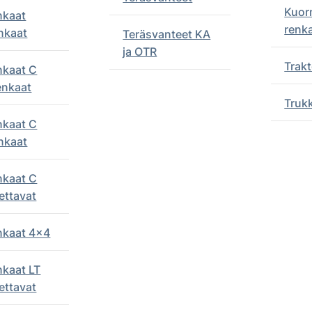
Kuor
nkaat
renk
nkaat
Teräsvanteet KA
ja OTR
Trakt
nkaat C
enkaat
Truk
nkaat C
nkaat
nkaat C
ettavat
enkaat 4x4
nkaat LT
ettavat