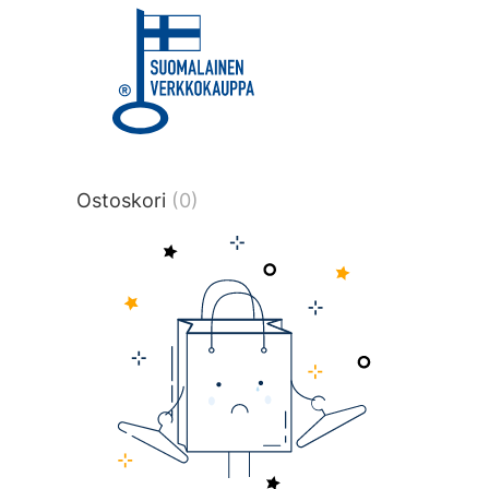
title or content.","post_type":
["product"],"ajax_loader_animation":"ripp
tmlmvi","meta_query":
[{"key":"_stock","value":"4","compare":">
data-original-query-vars="[]" data-page
pages="4512" data-start="1" data-end="
Ostoskori
(0)