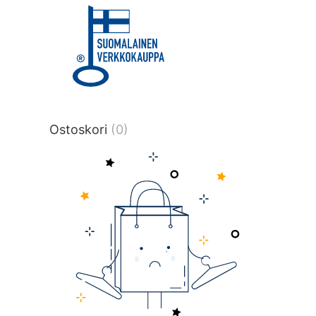
title or content.","post_type":
["product"],"ajax_loader_animation":"ripp
tmlmvi","meta_query":
[{"key":"_stock","value":"4","compare":">
data-original-query-vars="[]" data-page
pages="4517" data-start="1" data-end="
Ostoskori
(0)