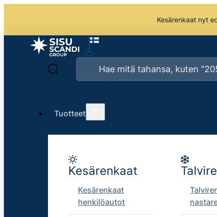
Kesärenkaat nyt edu
Tuotteet
Kesärenkaat
Talvir
Kesärenkaat
Talvire
henkilöautot
nastar