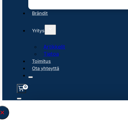
Brändit
Yritys
Artikkelit
Tietoa
Toimitus
Ota yhteyttä
0
Löysin
45161
hakuasi vastaavaa tu
\" found.<\/span><br>Make sure you hav
search query correctly.<br>Currently yo