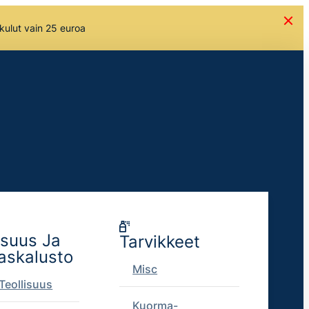
skulut vain 25 euroa
isuus Ja
Tarvikkeet
askalusto
Misc
Teollisuus
Kuorma-