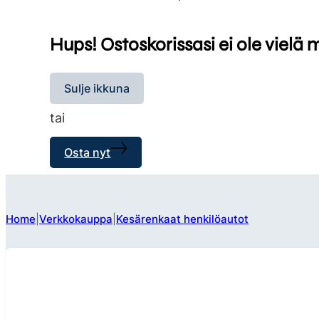
Hups! Ostoskorissasi ei ole vielä 
Sulje ikkuna
tai
Osta nyt
Home
Verkkokauppa
Kesärenkaat henkilöautot