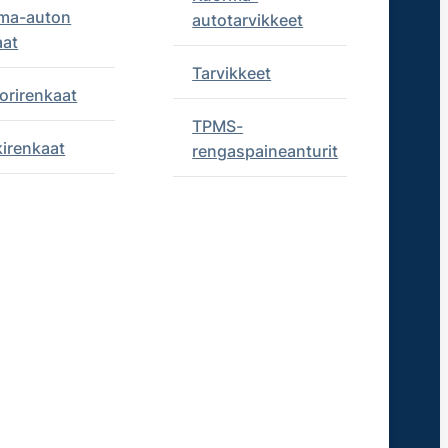
ma-auton
autotarvikkeet
aat
Tarvikkeet
orirenkaat
TPMS-
kirenkaat
rengaspaineanturit