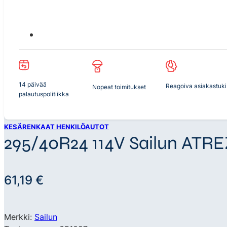
14 päivää
Reagoiva asiakastuki
Nopeat toimitukset
palautuspolitiikka
KESÄRENKAAT HENKILÖAUTOT
295/40R24 114V Sailun AT
61,19
€
Merkki:
Sailun