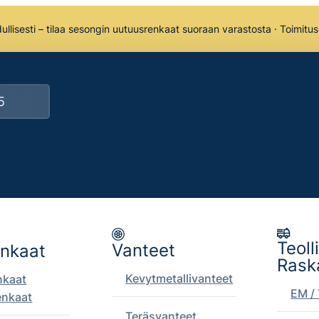
llisesti – tilaa sesongin uutuusrenkaat suoraan varastosta · Toimitu
Teoll
Vanteet
enkaat
Rask
Kevytmetallivanteet
nkaat
EM / 
enkaat
Teräsvanteet