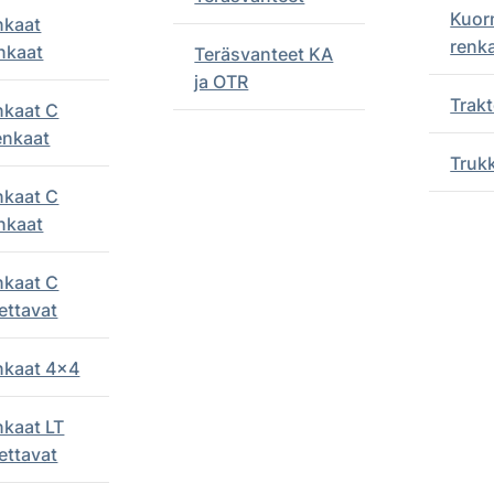
Kuor
nkaat
renk
nkaat
Teräsvanteet KA
ja OTR
Trakt
nkaat C
enkaat
Truk
nkaat C
nkaat
nkaat C
ettavat
enkaat 4x4
nkaat LT
ettavat