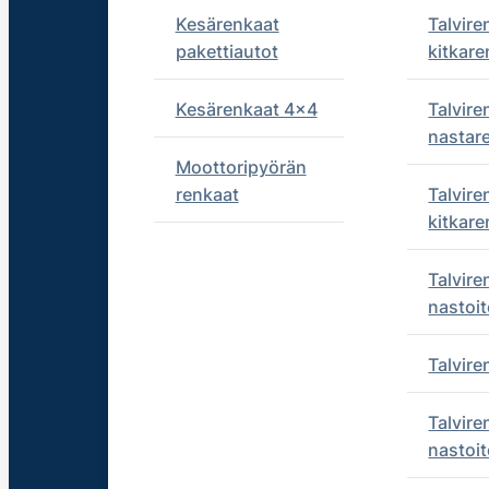
Kesärenkaat
Talvire
pakettiautot
kitkare
Kesärenkaat 4x4
Talvire
nastar
Moottoripyörän
renkaat
Talvire
kitkare
Talvire
nastoit
Talvir
Talvire
nastoit