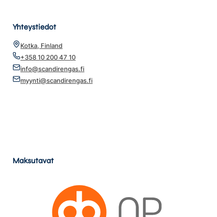
Yhteystiedot
Kotka, Finland
+358 10 200 47 10
info@scandirengas.fi
myynti@scandirengas.fi
Maksutavat