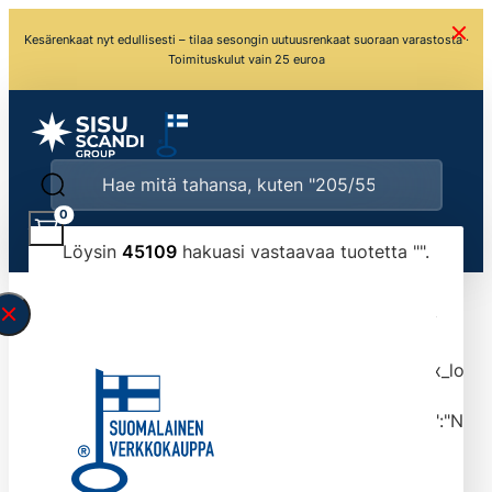
Kesärenkaat nyt edullisesti – tilaa sesongin uutuusrenkaat suoraan varastosta ·
Toimituskulut vain 25 euroa
0
Löysin
45109
hakuasi vastaavaa tuotetta "
".
\" found.<\/span><br>Make sure you have
typed the search query correctly.<br>Currently
you can search by title or content.","post_type":
["product"],"ajax_loader_animation":"ripple","ajax_load
tmlmvi","meta_query":
[{"key":"_stock","value":"4","compare":">=","type":"NUM
data-original-query-vars="[]" data-page="1"
data-max-pages="4511" data-start="1" data-