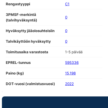
Rengastyyppi
C1
3PMSF-merkintä
0
(talvihyväksyntä)
Hyväksytty jääolosuhteisiin
0
Talvikäyttöön hyväksytty
0
Toimitusaika varastosta
1-5 päivää
EPREL-tunnus
595336
Paino (kg)
15,198
DOT-vuosi (valmistusvuosi)
2022