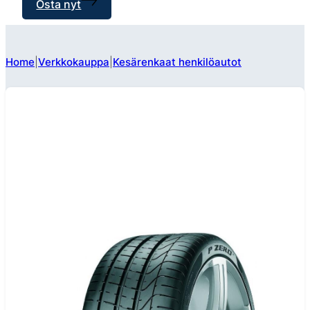
Osta nyt
Home
Verkkokauppa
Kesärenkaat henkilöautot