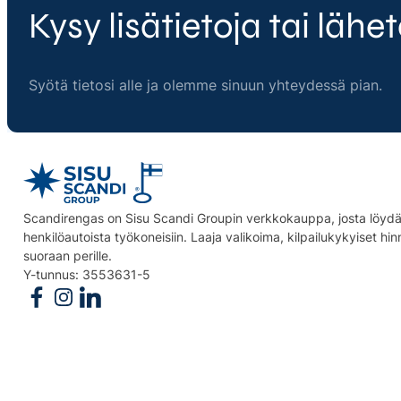
Kysy lisätietoja tai lähet
Syötä tietosi alle ja olemme sinuun yhteydessä pian.
Scandirengas on Sisu Scandi Groupin verkkokauppa, josta löydät
henkilöautoista työkoneisiin. Laaja valikoima, kilpailukykyiset hi
suoraan perille.
Y-tunnus: 3553631-5
Follow us on Facebook
Follow us on Instagram
Follow us on Linkedin