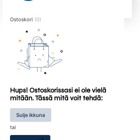
end="10">
Ostoskori
(0)
Hups! Ostoskorissasi ei ole vielä
mitään. Tässä mitä voit tehdä:
Sulje ikkuna
tai