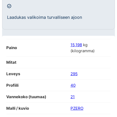
Laadukas valikoima turvalliseen ajoon
15,198
kg
Paino
(kilogramma)
Mitat
Leveys
295
Profiili
40
Vannekoko (tuumaa)
21
Malli / kuvio
PZERO