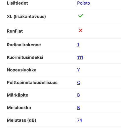
Lisätiedot
Poisto
XL (lisäkantavuus)
RunFlat
Radiaalirakenne
1
Kuormitusindeksi
111
Nopeusluokka
Y
Polttoainetaloudellisuus
C
Märkäpito
B
Meluluokka
B
Melutaso (dB)
74