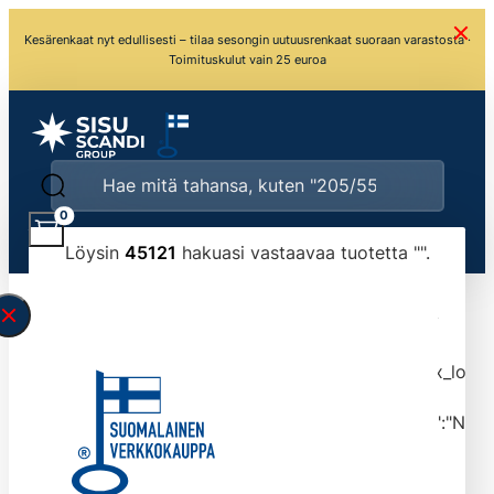
Kesärenkaat nyt edullisesti – tilaa sesongin uutuusrenkaat suoraan varastosta ·
Toimituskulut vain 25 euroa
0
Löysin
45121
hakuasi vastaavaa tuotetta "
".
\" found.<\/span><br>Make sure you have
typed the search query correctly.<br>Currently
you can search by title or content.","post_type":
["product"],"ajax_loader_animation":"ripple","ajax_load
tmlmvi","meta_query":
[{"key":"_stock","value":"4","compare":">=","type":"NUM
data-original-query-vars="[]" data-page="1"
data-max-pages="4513" data-start="1" data-