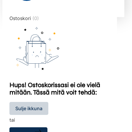
end="10">
Ostoskori
(0)
Hups! Ostoskorissasi ei ole vielä
mitään. Tässä mitä voit tehdä:
Sulje ikkuna
tai