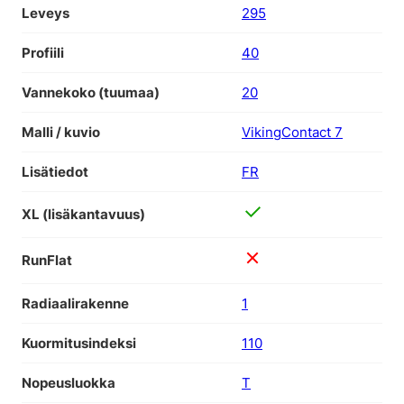
Leveys
295
Profiili
40
Vannekoko (tuumaa)
20
Malli / kuvio
VikingContact 7
Lisätiedot
FR
XL (lisäkantavuus)
RunFlat
Radiaalirakenne
1
Kuormitusindeksi
110
Nopeusluokka
T