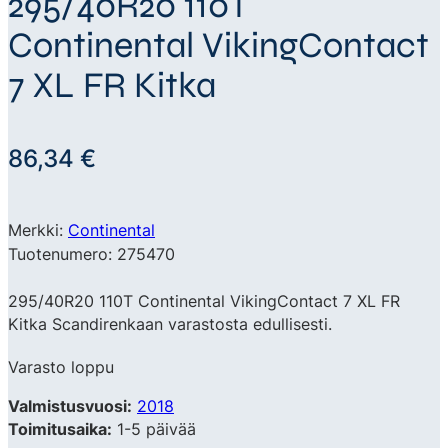
295/40R20 110T
Continental VikingContact
7 XL FR Kitka
86,34
€
Merkki:
Continental
Tuotenumero: 275470
295/40R20 110T Continental VikingContact 7 XL FR
Kitka Scandirenkaan varastosta edullisesti.
Varasto loppu
Valmistusvuosi:
2018
Toimitusaika:
1-5 päivää