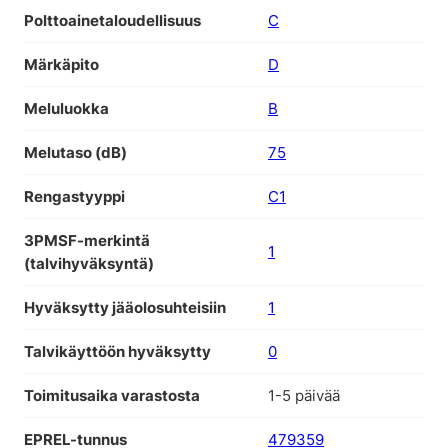
Polttoainetaloudellisuus
C
Märkäpito
D
Meluluokka
B
Melutaso (dB)
75
Rengastyyppi
C1
3PMSF-merkintä
1
(talvihyväksyntä)
Hyväksytty jääolosuhteisiin
1
Talvikäyttöön hyväksytty
0
Toimitusaika varastosta
1-5 päivää
EPREL-tunnus
479359