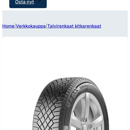
Osta nyt
Home
Verkkokauppa
Talvirenkaat kitkarenkaat