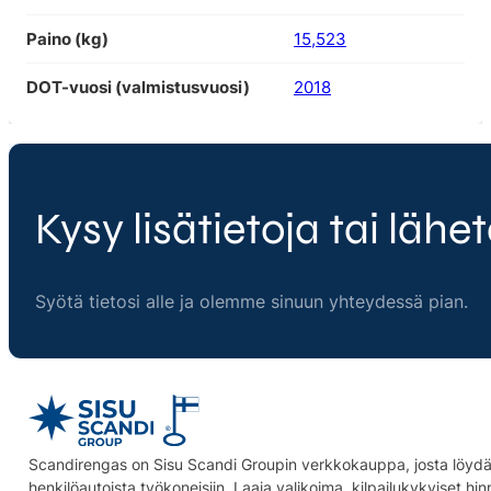
Paino (kg)
15,523
DOT-vuosi (valmistusvuosi)
2018
Kysy lisätietoja tai lähet
Syötä tietosi alle ja olemme sinuun yhteydessä pian.
Scandirengas on Sisu Scandi Groupin verkkokauppa, josta löydät
henkilöautoista työkoneisiin. Laaja valikoima, kilpailukykyiset hi