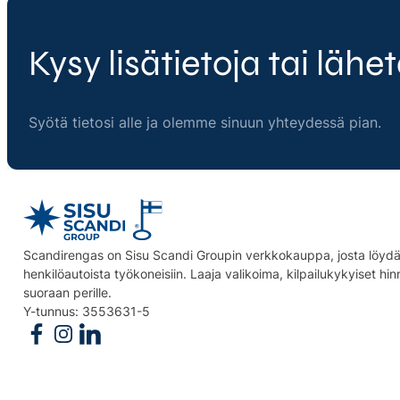
Kysy lisätietoja tai lähet
Syötä tietosi alle ja olemme sinuun yhteydessä pian.
Scandirengas on Sisu Scandi Groupin verkkokauppa, josta löydät
henkilöautoista työkoneisiin. Laaja valikoima, kilpailukykyiset hi
suoraan perille.
Y-tunnus: 3553631-5
Follow us on Facebook
Follow us on Instagram
Follow us on Linkedin