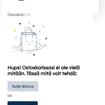
end="10">
Ostoskori
(0)
Hups! Ostoskorissasi ei ole vielä
mitään. Tässä mitä voit tehdä:
Sulje ikkuna
tai