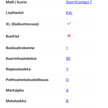
Malli / kuvio
SportContact 7
Lisätiedot
EVc
XL (lisäkantavuus)
RunFlat
Radiaalirakenne
1
Kuormitusindeksi
95
Nopeusluokka
Y
Polttoainetaloudellisuus
D
Märkäpito
A
Meluluokka
B