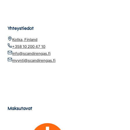
Yhteystiedot
Kotka, Finland
+358 10 200 47 10
info@scandirengas.fi
myynti@scandirengas.fi
Maksutavat