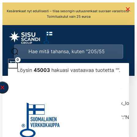
Kesärenkaat nyt edullisesti – tilaa sesongin uutuusrenkaat suoraan varastosta ·
Toimituskulut vain 25 euroa
0
Löysin
45003
hakuasi vastaavaa tuotetta "
".
\" found.<\/span><br>Make sure you have
typed the search query correctly.<br>Currently
you can search by title or content.","post_type":
["product"],"ajax_loader_animation":"ripple","ajax_load
tmlmvi","meta_query":
[{"key":"_stock","value":"4","compare":">=","type":"NUM
data-original-query-vars="[]" data-page="1"
data-max-pages="4501" data-start="1" data-