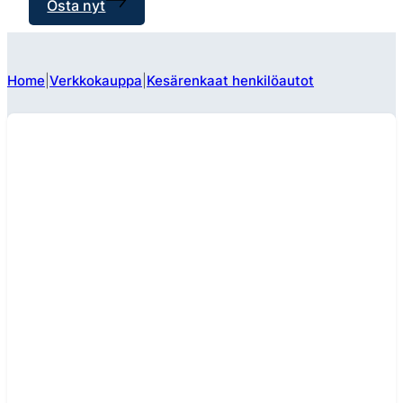
Osta nyt
Home
Verkkokauppa
Kesärenkaat henkilöautot