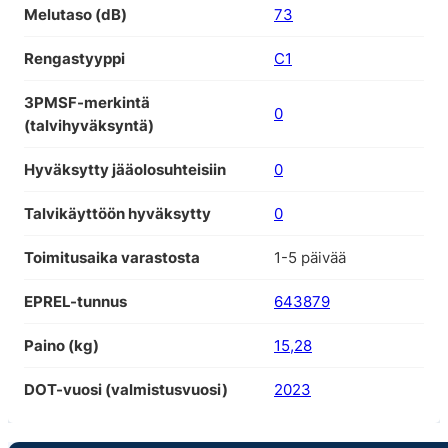
Melutaso (dB)
73
Rengastyyppi
C1
3PMSF-merkintä
0
(talvihyväksyntä)
Hyväksytty jääolosuhteisiin
0
Talvikäyttöön hyväksytty
0
Toimitusaika varastosta
1-5 päivää
EPREL-tunnus
643879
Paino (kg)
15,28
DOT-vuosi (valmistusvuosi)
2023