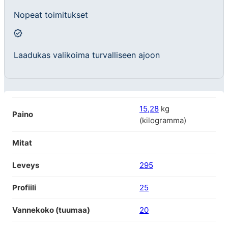
Nopeat toimitukset
Laadukas valikoima turvalliseen ajoon
15,28
kg
Paino
(kilogramma)
Mitat
Leveys
295
Profiili
25
Vannekoko (tuumaa)
20