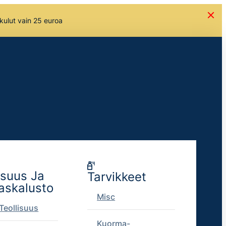
skulut vain 25 euroa
isuus Ja
Tarvikkeet
askalusto
Misc
Teollisuus
Kuorma-