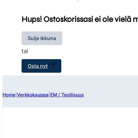
Hups! Ostoskorissasi ei ole vielä 
Sulje ikkuna
tai
Osta nyt
Home
Verkkokauppa
EM / Teollisuus