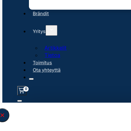
Brändit
Yritys
Artikkelit
Tietoa
Toimitus
Ota yhteyttä
0
Löysin
45131
hakuasi vastaavaa tu
\" found.<\/span><br>Make sure you hav
search query correctly.<br>Currently yo