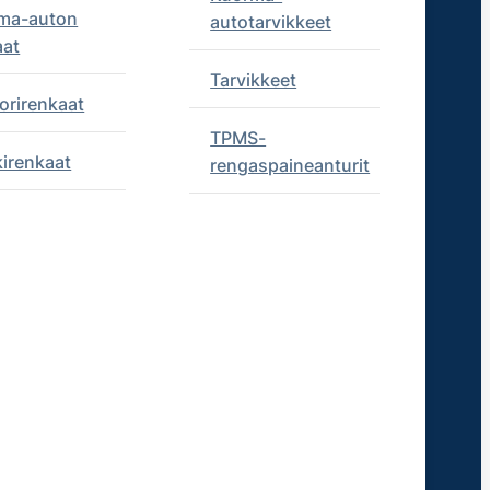
ma-auton
autotarvikkeet
aat
Tarvikkeet
orirenkaat
TPMS-
kirenkaat
rengaspaineanturit