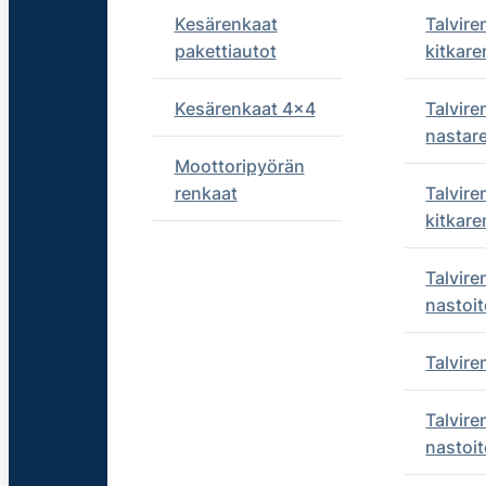
Kesärenkaat
Talvire
pakettiautot
kitkare
Kesärenkaat 4x4
Talvire
nastar
Moottoripyörän
renkaat
Talvire
kitkare
Talvire
nastoit
Talvir
Talvire
nastoit