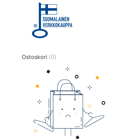
title or content.","post_type":
["product"],"ajax_loader_animation":"ripp
tmlmvi","meta_query":
[{"key":"_stock","value":"4","compare":">
data-original-query-vars="[]" data-page
pages="4514" data-start="1" data-end="
Ostoskori
(0)