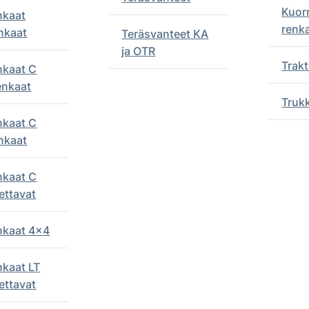
Kuor
nkaat
renk
nkaat
Teräsvanteet KA
ja OTR
Trakt
nkaat C
enkaat
Truk
nkaat C
nkaat
nkaat C
ettavat
enkaat 4x4
nkaat LT
ettavat