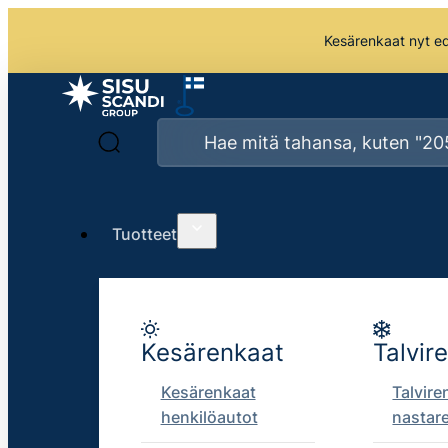
Kesärenkaat nyt edu
Tuotteet
Kesärenkaat
Talvir
Kesärenkaat
Talvire
henkilöautot
nastar