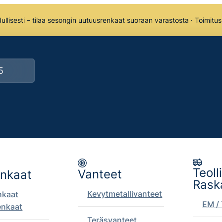
llisesti – tilaa sesongin uutuusrenkaat suoraan varastosta · Toimitu
Teoll
Vanteet
enkaat
Rask
Kevytmetallivanteet
nkaat
EM / 
enkaat
Teräsvanteet